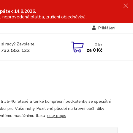
 pátek 14.8.2026.
, neprovedená platba, zrušení objednávky).
Přihlášení
 si rady? Zavolejte.
0
ks
za
0 Kč
 732 552 122
sti 35-46. Slabé a tenké kompresní podkolenky se speciální
ukcí pro Vaše nohy. Pozitivně působí na krevní oběh díky
vitému masážnímu tlaku.
celý popis