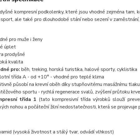
dyšné kompresní podkolenky, které jsou vhodné zejména tam, kde
 sport, ale také pro dlouhodobé stání nebo sezení v zaměstnání
dné pro muže i ženy
té úplet
ra prodyšné
oká kvalita
dné pro:
běh, treking, horská turistika, halové sporty, cyklistika
lotní třída A - od +10° - vhodné pro teplé klima
itivně působí na krevní oběh díky stupňovitému masážnímu tlaku
átěžového sportu - rychlá regenerace svalů, zvýšení průtoku krve,
presní třída 1
(tato kompresivní třída výrobků slouží prev
kých nohou a počáteční žilní nedostatečnosti, která se projevuje 
mid (vysoká životnost a stálý tvar, odvádí vlhkost)