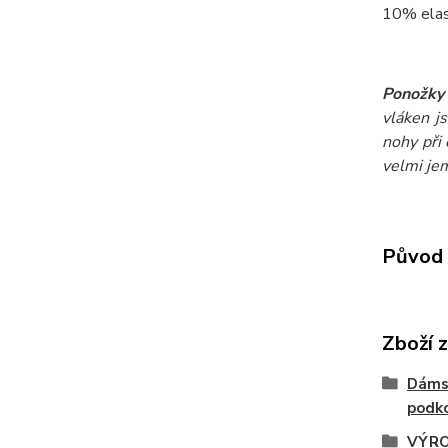
10% elast
Ponožky 
vláken j
nohy při
velmi je
Původ 
Zboží 
Dáms
podko
VÝRO