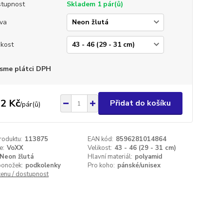
tupnost
Skladem 1 pár(ů)
va
ikost
sme plátci DPH
2 Kč
Přidat do košíku
/
pár(ů)
roduktu:
113875
EAN kód:
8596281014864
e:
VoXX
Velikost:
43 - 46 (29 - 31 cm)
Neon žlutá
Hlavní materiál:
polyamid
ponožek:
podkolenky
Pro koho:
pánské/unisex
cenu / dostupnost