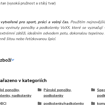
an (vysoká pružnost a stálý tvar)
vytvořené pro sport, práci a volný čas.
Použitím nejnovější
sou vyvinuty ponožky a podkolenky VoXX, které se vyznaču
 extrémní zátěži, ideálním odvodem potu, dokonalou tepelnou iz
mně šitou nebo řetízkovanou špicí.
zboží
zařazeno v kategoriích
ké ponožky,
Pánské ponožky,
Spec
lenky, nadkolenky
podkolenky
podk
BCI
podkolenky/nadkolenky
komp