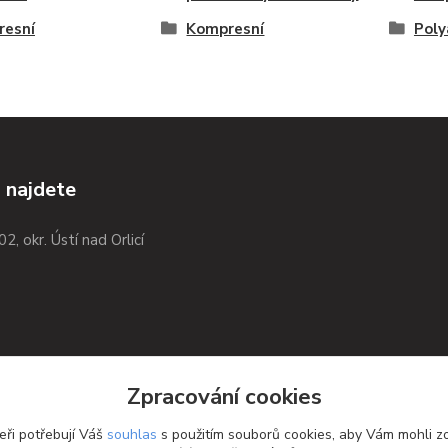
resní
Kompresní
Pol
 najdete
02, okr. Ústí nad Orlicí
Zpracování cookies
eři potřebují Váš
souhlas
s použitím souborů cookies, aby Vám mohli z