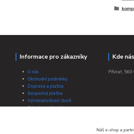
komp
Informace pro zákazníky
Kde nás
O nás
Přívrat, 560 
Obchodní podmínky
Doprava a platba
Bezpečná platba
Výměna/vrácení zboží
Tabulky velikostí
Zpracování osobních údajů a jejich
ochrana
Kontakty
Náš e-shop a partn