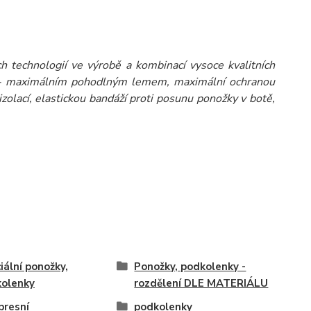
ch technologií ve výrobě a kombinací vysoce kvalitních
jí - maximálním pohodlným lemem, maximální ochranou
olací, elastickou bandáží proti posunu ponožky v botě,
iální ponožky,
Ponožky, podkolenky -
olenky
rozdělení DLE MATERIÁLU
resní
podkolenky