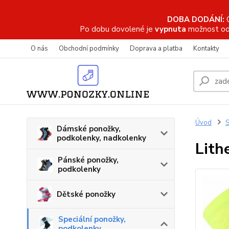
DOBA DODÁNÍ:
Po dobu dovolené je
vypnuta
možnost od
O nás
Obchodní podmínky
Doprava a platba
Kontakty
Úvod
S
Dámské ponožky,
podkolenky, nadkolenky
Lith
Pánské ponožky,
podkolenky
Dětské ponožky
Speciální ponožky,
podkolenky