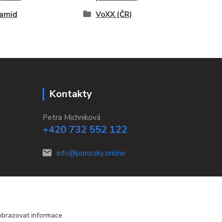
yamid
VoXX (ČR)
Kontakty
Petra Michniková
+420 732 552 122
info@ponozky.online
obrazovat informace