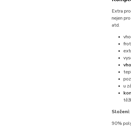
Extra pro
nejen pro
atd.
vho
fro
ext
vys
vho
tep
poz
u z
kom
těž
Složení:
90% polya