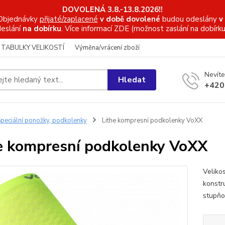
DOVOLENÁ 3.8.-13.8.2026!!
Objednávky
přijaté/zaplacené
v době dovolené
budou odeslány
v
eslání
na dobírku
. Více informací
ZDE (možnost zaslání na dobírku
TABULKY VELIKOSTÍ
Výměna/vrácení zboží
Nevíte
Hledat
+420
peciální ponožky, podkolenky
Lithe kompresní podkolenky VoXX
e kompresní podkolenky VoXX
Veliko
konstr
stupňo