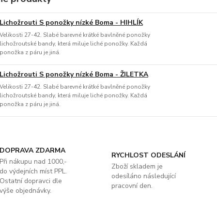
Lichožrouti S ponožky nízké Boma - HIHLÍK
Velikosti 27-42. Slabé barevné krátké bavlněné ponožky
lichožroutské bandy, která miluje liché ponožky. Každá
ponožka z páru je jiná.
Lichožrouti S ponožky nízké Boma - ŽILETKA
Velikosti 27-42. Slabé barevné krátké bavlněné ponožky
lichožroutské bandy, která miluje liché ponožky. Každá
ponožka z páru je jiná.
DOPRAVA ZDARMA
RYCHLOST ODESLÁNÍ
Při nákupu nad 1000,-
Zboží skladem je
do výdejních míst PPL.
odesíláno následující
Ostatní dopravci dle
pracovní den.
výše objednávky.