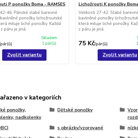
outi P ponožky Boma - RAMSES
Lichožrouti K ponožky Bom
 42-46. Pánské slabé barevné
Velikosti 27-42. Slabé barevn
 bavlněné ponožky lichožroutské
bavlněné ponožky lichožrouts
terá miluje liché ponožky. Každá
která miluje liché ponožky. K
z páru je jiná.
z páru je jiná.
Skladem
75 Kč
1 pár(ů)
/
pár(ů)
/
pár(ů)
Zvolit variantu
Zvolit variantu
zařazeno v kategoriích
ké ponožky,
Dětské ponožky
Vzor
lenky, nadkolenky
rozd
BCI
s obrázky/vzorované
nízk