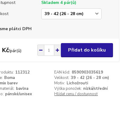
tupnost
Skladem 4 pár(ů)
ikost
sme plátci DPH
 Kč
Přidat do košíku
/
pár(ů)
roduktu:
112312
EAN kód:
8590903035619
e:
Boma
Velikost:
39 - 42 (26 - 28 cm)
mix barev
Motiv:
Lichožrouti
materiál:
bavlna
Výška ponožek:
nízká/střední
o:
pánské/unisex
Hlídat cenu / dostupnost