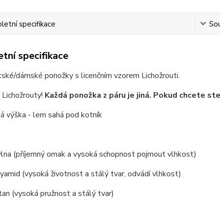
etní specifikace
Sou
tní specifikace
ské/dámské ponožky s licenčním vzorem Lichožrouti.
Lichožrouty!
Každá ponožka z páru je jiná. Pokud chcete stej
ká výška - lem sahá pod kotník
lna (příjemný omak a vysoká schopnost pojmout vlhkost)
amid (vysoká životnost a stálý tvar, odvádí vlhkost)
an (vysoká pružnost a stálý tvar)