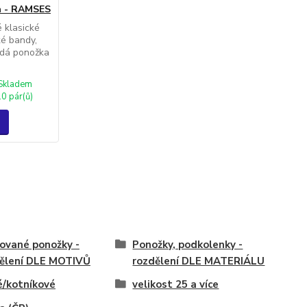
a - RAMSES
é klasické
ké bandy,
aždá ponožka
Skladem
10 pár(ů)
ované ponožky -
Ponožky, podkolenky -
ělení DLE MOTIVŮ
rozdělení DLE MATERIÁLU
é/kotníkové
velikost 25 a více