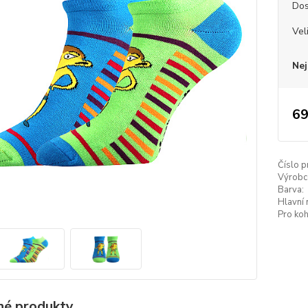
Dos
Vel
Nej
69
Číslo p
Výrobc
Barva:
Hlavní 
Pro koh
é produkty