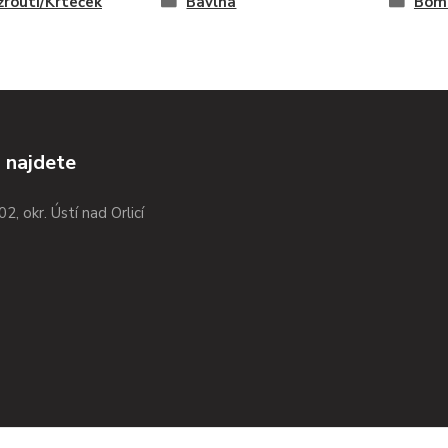
žrouti/Krteček
Bavlna
Boma
 najdete
02, okr. Ústí nad Orlicí