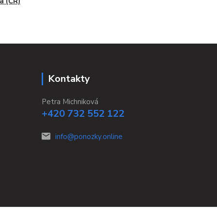
 (ČR)
Kontakty
Petra Michniková
+420 732 552 122
info@ponozky.online