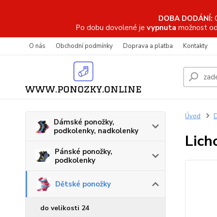
DOBA DODÁNÍ:
Po dobu dovolené je
vypnuta
možnost od
O nás
Obchodní podmínky
Doprava a platba
Kontakty
Úvod
D
Dámské ponožky,
podkolenky, nadkolenky
Lich
Pánské ponožky,
podkolenky
Dětské ponožky
do velikosti 24