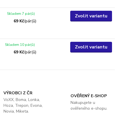
Skladem 7 pár(ů)
Zvolit variantu
69 Kč
/
pár(ů)
Skladem 10 pár(ů)
Zvolit variantu
69 Kč
/
pár(ů)
VÝROBCI Z ČR
OVĚŘENÝ E-SHOP
VoXX, Boma, Lonka,
Nakupujete u
Hoza, Trepon, Evona,
ověřeného e-shopu.
Novia, Miketa.