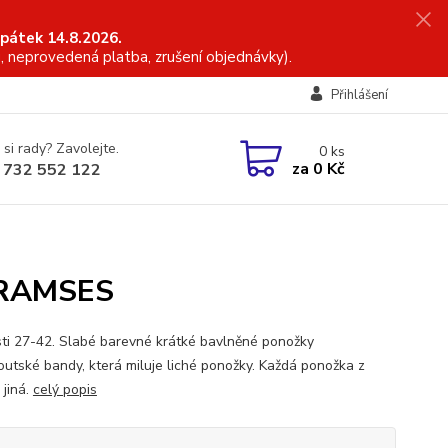
 pátek 14.8.2026.
, neprovedená platba, zrušení objednávky).
Přihlášení
 si rady? Zavolejte.
0
ks
za
0 Kč
 732 552 122
- RAMSES
sti 27-42. Slabé barevné krátké bavlněné ponožky
routské bandy, která miluje liché ponožky. Každá ponožka z
 jiná.
celý popis