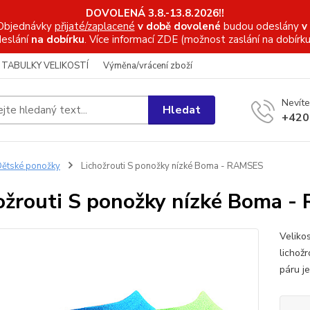
DOVOLENÁ 3.8.-13.8.2026!!
Objednávky
přijaté/zaplacené
v době dovolené
budou odeslány
v
eslání
na dobírku
. Více informací
ZDE (možnost zaslání na dobírku
TABULKY VELIKOSTÍ
Výměna/vrácení zboží
Nevíte
Hledat
+420
ětské ponožky
Lichožrouti S ponožky nízké Boma - RAMSES
ožrouti S ponožky nízké Boma 
Veliko
lichož
páru je