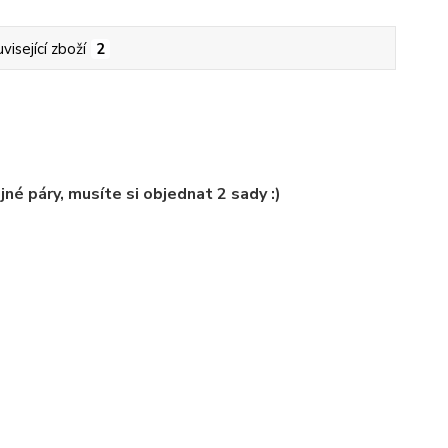
visející zboží
2
né páry, musíte si objednat 2 sady :)