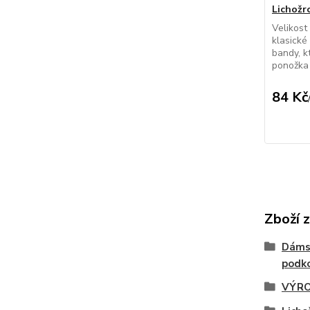
Lichožr
Velikost
klasické
bandy, k
ponožka 
84 Kč
Zboží 
Dáms
podko
VÝRO