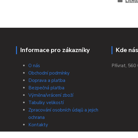
Licho
Informace pro zákazníky
Kde nás
O nás
Přívrat, 560 
Obchodní podmínky
Doprava a platba
Bezpečná platba
Výměna/vrácení zboží
Tabulky velikostí
Zpracování osobních údajů a jejich
ochrana
Kontakty