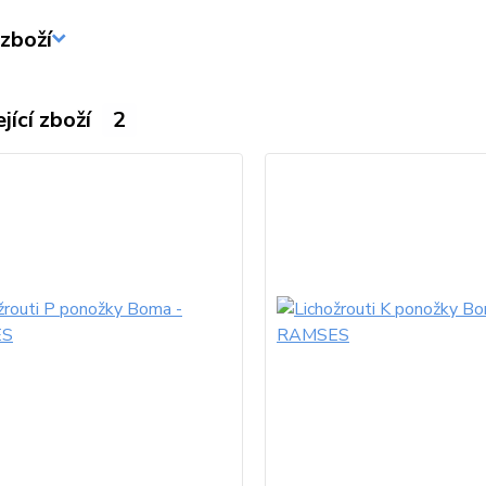
zboží
jící zboží
2