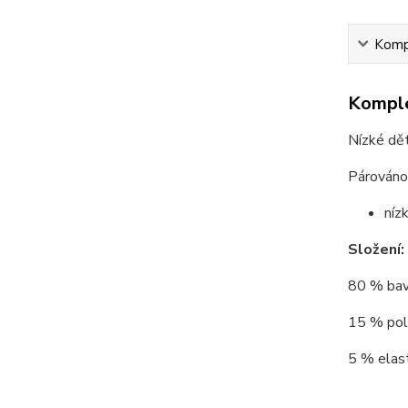
Kompl
Komple
Nízké dět
Párováno 
níz
Složení:
80 % bav
15 % poly
5 % elast