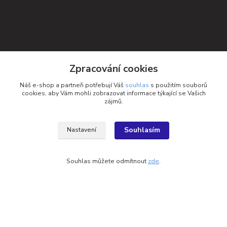
Zpracování cookies
Náš e-shop a partneři potřebují Váš
souhlas
s použitím souborů
cookies, aby Vám mohli zobrazovat informace týkající se Vašich
zájmů.
Souhlasím
Nastavení
Kontakty
Souhlas můžete odmítnout
zde
.
Petra Michniková
+420 732 552 122
info@ponozky.online