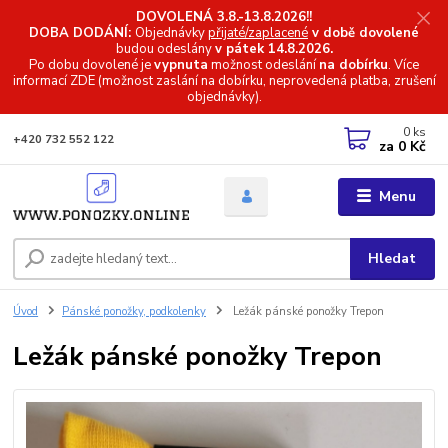
DOVOLENÁ 3.8.-13.8.2026!!
DOBA DODÁNÍ:
Objednávky
přijaté/zaplacené
v době dovolené
budou odeslány
v pátek 14.8.2026.
Po dobu dovolené je
vypnuta
možnost odeslání
na dobírku
. Více
informací
ZDE (možnost zaslání na dobírku, neprovedená platba, zrušení
objednávky).
0
ks
+420 732 552 122
za
0 Kč
Menu
Hledat
Úvod
Pánské ponožky, podkolenky
Ležák pánské ponožky Trepon
Ležák pánské ponožky Trepon