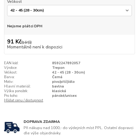
Velikost
Nejsme plátci DPH
91 Kč
/
pár(ů)
Momentálně není k dispozici
EAN kód:
8592247892057
Výrobce:
Trepon
Velikost:
42 - 45 (28 - 30cm)
Barva:
Černá
Motiv:
pivo/pití/jídlo
Hlavní materiál:
bavlna
Výška ponožek:
klasická
Pro koho:
pánské/unisex
Hlídat cenu / dostupnost
DOPRAVA ZDARMA
Při nákupu nad 1000,- do výdejních míst PPL. Ostatní dopravci
dle výše objednávky.