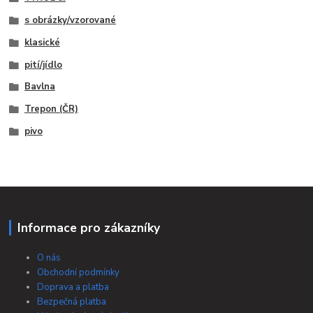
s obrázky/vzorované
klasické
pití/jídlo
Bavlna
Trepon (ČR)
pivo
Informace pro zákazníky
O nás
Obchodní podmínky
Doprava a platba
Bezpečná platba