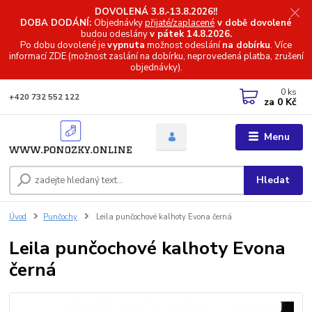
DOVOLENÁ 3.8.-13.8.2026!!
DOBA DODÁNÍ:
Objednávky
přijaté/zaplacené
v době dovolené
budou odeslány
v pátek 14.8.2026.
Po dobu dovolené je
vypnuta
možnost odeslání
na dobírku
. Více
informací
ZDE (možnost zaslání na dobírku, neprovedená platba, zrušení
objednávky).
0
ks
+420 732 552 122
za
0 Kč
Menu
Hledat
Úvod
Punčochy
Leila punčochové kalhoty Evona černá
Leila punčochové kalhoty Evona
černá