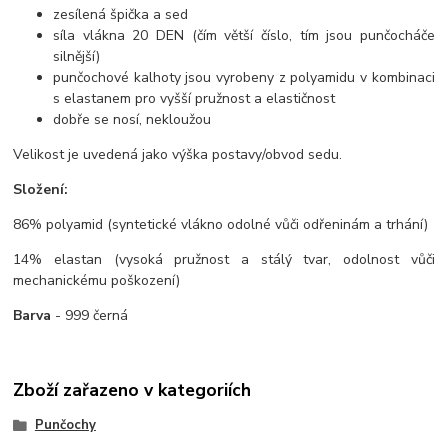
zesílená špička a sed
síla vlákna 20 DEN (čím větší číslo, tím jsou punčocháče
silnější)
punčochové kalhoty jsou vyrobeny z polyamidu v kombinaci
s elastanem pro vyšší pružnost a elastičnost
dobře se nosí, nekloužou
Velikost je uvedená jako výška postavy/obvod sedu.
Složení:
86% polyamid (syntetické vlákno odolné vůči odřeninám a trhání)
14% elastan (vysoká pružnost a stálý tvar, odolnost vůči
mechanickému poškození)
Barva
- 999 černá
Zboží zařazeno v kategoriích
Punčochy