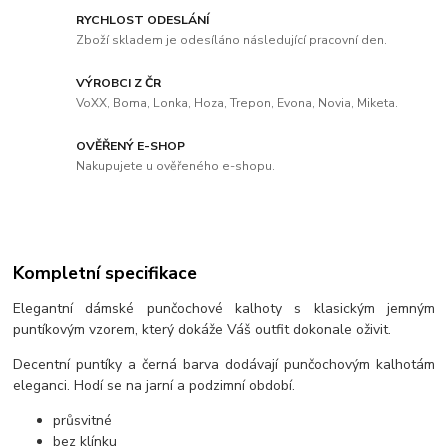
RYCHLOST ODESLÁNÍ
Zboží skladem je odesíláno následující pracovní den.
VÝROBCI Z ČR
VoXX, Boma, Lonka, Hoza, Trepon, Evona, Novia, Miketa.
OVĚŘENÝ E-SHOP
Nakupujete u ověřeného e-shopu.
Kompletní specifikace
Elegantní dámské punčochové kalhoty s klasickým jemným
puntíkovým vzorem, který dokáže Váš outfit dokonale oživit.
Decentní puntíky a černá barva dodávají punčochovým kalhotám
eleganci. Hodí se na jarní a podzimní období.
průsvitné
bez klínku