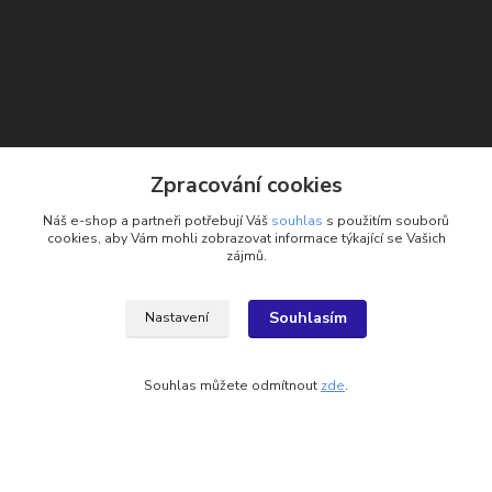
Zpracování cookies
Náš e-shop a partneři potřebují Váš
souhlas
s použitím souborů
cookies, aby Vám mohli zobrazovat informace týkající se Vašich
Kontakty
zájmů.
Petra Michniková
+420 732 552 122
Souhlasím
Nastavení
info@ponozky.online
Souhlas můžete odmítnout
zde
.
Vytvořeno na
Eshop-rychle.cz