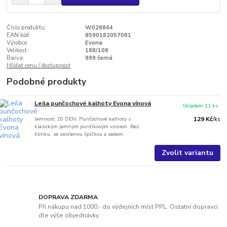
Číslo produktu:
W026844
EAN kód:
8590182057081
Výrobce:
Evona
Velikost:
188/108
Barva:
999 černá
Hlídat cenu / dostupnost
Podobné produkty
Leila punčochové kalhoty Evona vínová
Skladem 11 ks
Jemnost: 20 DEN. Punčochové kalhoty s
129 Kč
/
ks
klasickým jemným puntíkovým vzorem. Bez
klínku, se zesílenou špičkou a sedem.
Zvolit variantu
DOPRAVA ZDARMA
Při nákupu nad 1000,- do výdejních míst PPL. Ostatní dopravci
dle výše objednávky.