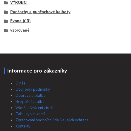
VÝROBCI
Punčochy a punčochové kalhoty
Evona (ČR)
vzorované
Informace pro zákazníky
O nás
Obchodní podmínky
Doprava a platba
Bezpečná platba
Výměna/vrácení zboží
Tabulky velikostí
Zpracování osobních údajů a jejich ochrana
Kontakty