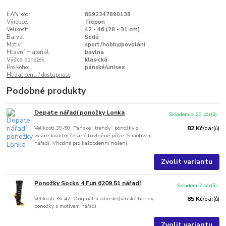
EAN kód:
8592247890138
Výrobce:
Trepon
Velikost:
42 - 46 (28 - 31 cm)
Barva:
Šedá
Motiv:
sport/hobby/povolání
Hlavní materiál:
bavlna
Výška ponožek:
klasická
Pro koho:
pánské/unisex
Hlídat cenu / dostupnost
Podobné produkty
Depate nářadí ponožky Lonka
Skladem > 20 pár(ů)
Velikosti 39-50. Pánské „trendy“ ponožky z
82 Kč
/
pár(ů)
vysoce kvalitní česané bavlněné příze. S motivem
nářadí. Vhodné pro každodenní nošení.
Zvolit variantu
Ponožky Socks 4 Fun 6209.51 nářadí
Skladem 7 pár(ů)
Velikosti 36-47. Originální dámské/pánské trendy
85 Kč
/
pár(ů)
ponožky s motivem nářadí.
Zvolit variantu