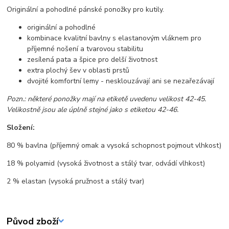
Originální a pohodlné pánské ponožky pro kutily.
originální a pohodlné
kombinace kvalitní bavlny s elastanovým vláknem pro
příjemné nošení a tvarovou stabilitu
zesílená pata a špice pro delší životnost
extra plochý šev v oblasti prstů
dvojité komfortní lemy - nesklouzávají ani se nezařezávají
Pozn.: některé ponožky mají na etiketě uvedenu velikost 42-45.
Velikostně jsou ale úplně stejné jako s etiketou 42-46.
Složení:
80 % bavlna (příjemný omak a vysoká schopnost pojmout vlhkost)
18 % polyamid (vysoká životnost a stálý tvar, odvádí vlhkost)
2 % elastan (vysoká pružnost a stálý tvar)
Původ zboží