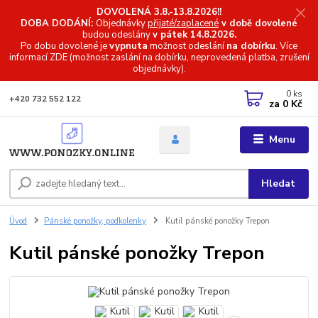
DOVOLENÁ 3.8.-13.8.2026!!
DOBA DODÁNÍ:
Objednávky
přijaté/zaplacené
v době dovolené
budou odeslány
v pátek 14.8.2026.
Po dobu dovolené je
vypnuta
možnost odeslání
na dobírku
. Více
informací
ZDE (možnost zaslání na dobírku, neprovedená platba, zrušení
objednávky).
0
ks
+420 732 552 122
za
0 Kč
Menu
Hledat
Úvod
Pánské ponožky, podkolenky
Kutil pánské ponožky Trepon
Kutil pánské ponožky Trepon