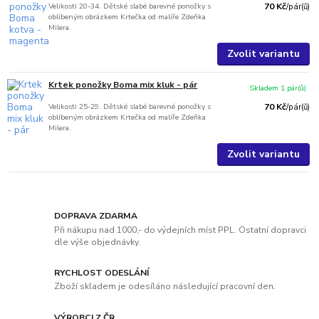
Velikosti 20-34. Dětské slabé barevné ponožky s
70 Kč
/
pár(ů)
oblíbeným obrázkem Krtečka od malíře Zdeňka
Milera.
Zvolit variantu
Krtek ponožky Boma mix kluk - pár
Skladem 1 pár(ů)
Velikosti 25-29. Dětské slabé barevné ponožky s
70 Kč
/
pár(ů)
oblíbeným obrázkem Krtečka od malíře Zdeňka
Milera.
Zvolit variantu
DOPRAVA ZDARMA
Při nákupu nad 1000,- do výdejních míst PPL. Ostatní dopravci
dle výše objednávky.
RYCHLOST ODESLÁNÍ
Zboží skladem je odesíláno následující pracovní den.
VÝROBCI Z ČR