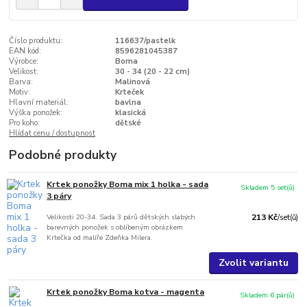
Číslo produktu:
116637/pastelk
EAN kód:
8596281045387
Výrobce:
Boma
Velikost:
30 - 34 (20 - 22 cm)
Barva:
Malinová
Motiv:
Krteček
Hlavní materiál:
bavlna
Výška ponožek:
klasická
Pro koho:
dětské
Hlídat cenu / dostupnost
Podobné produkty
Krtek ponožky Boma mix 1 holka - sada
Skladem 5 set(ů)
3 páry
Velikosti 20-34. Sada 3 párů dětských slabých
213 Kč
/
set(ů)
barevných ponožek s oblíbeným obrázkem
Krtečka od malíře Zdeňka Milera.
Zvolit variantu
Krtek ponožky Boma kotva - magenta
Skladem 6 pár(ů)