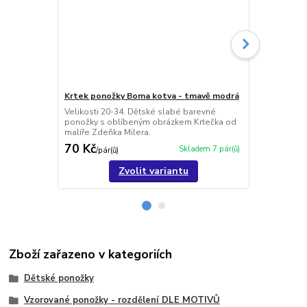
Krtek ponožky Boma kotva - tmavě modrá
Krtek pono
Velikosti 20-34. Dětské slabé barevné
Velikosti 20
ponožky s oblíbeným obrázkem Krtečka od
ponožky s o
malíře Zdeňka Milera.
malíře Zdeňk
70 Kč
70 Kč
Skladem 7 pár(ů)
/
pár(ů)
/
pár(ů
Zvolit variantu
Zboží zařazeno v kategoriích
Dětské ponožky
Vzorované ponožky - rozdělení DLE MOTIVŮ