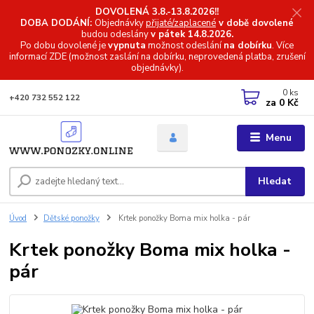
DOVOLENÁ 3.8.-13.8.2026!!
DOBA DODÁNÍ:
Objednávky
přijaté/zaplacené
v době dovolené
budou odeslány
v pátek 14.8.2026.
Po dobu dovolené je
vypnuta
možnost odeslání
na dobírku
. Více
informací
ZDE (možnost zaslání na dobírku, neprovedená platba, zrušení
objednávky).
0
ks
+420 732 552 122
za
0 Kč
Menu
Hledat
Úvod
Dětské ponožky
Krtek ponožky Boma mix holka - pár
Krtek ponožky Boma mix holka -
pár