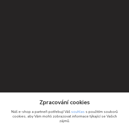
Kontakty
Zpracování cookies
Petra Michniková
Náš e-shop a partneři potřebují Váš
souhlas
s použitím souborů
+420 732 552 122
cookies, aby Vám mohli zobrazovat informace týkající se Vašich
zájmů.
info@ponozky.online