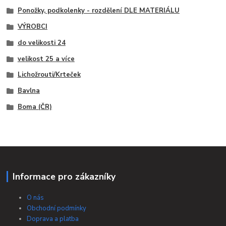
Ponožky, podkolenky - rozdělení DLE MATERIÁLU
VÝROBCI
do velikosti 24
velikost 25 a více
Lichožrouti/Krteček
Bavlna
Boma (ČR)
Informace pro zákazníky
O nás
Obchodní podmínky
Doprava a platba