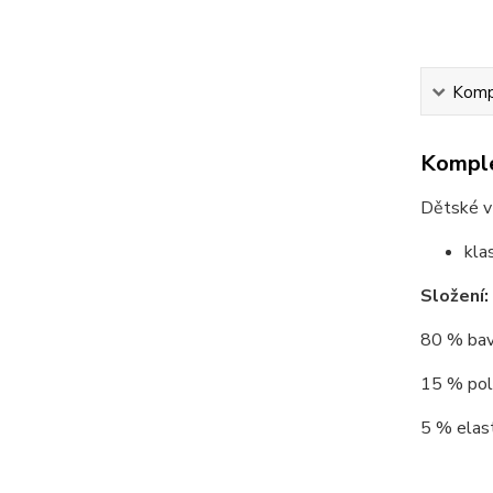
Kompl
Komple
Dětské v
kla
Složení:
80 % bav
15 % poly
5 % elast