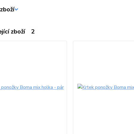
zboží
jící zboží
2