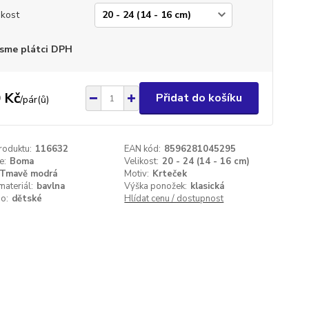
ikost
sme plátci DPH
 Kč
Přidat do košíku
/
pár(ů)
roduktu:
116632
EAN kód:
8596281045295
e:
Boma
Velikost:
20 - 24 (14 - 16 cm)
Tmavě modrá
Motiv:
Krteček
materiál:
bavlna
Výška ponožek:
klasická
o:
dětské
Hlídat cenu / dostupnost