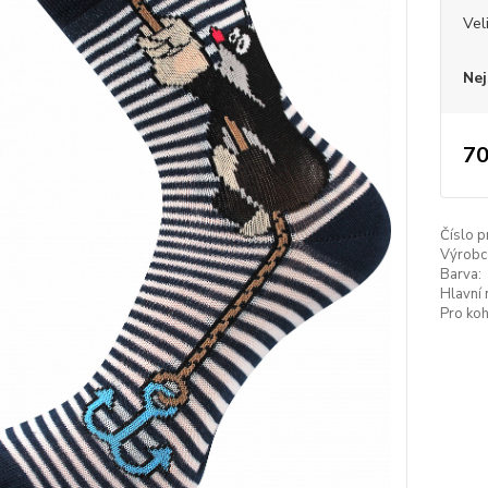
Vel
Nej
70
Číslo p
Výrobc
Barva:
Hlavní 
Pro koh