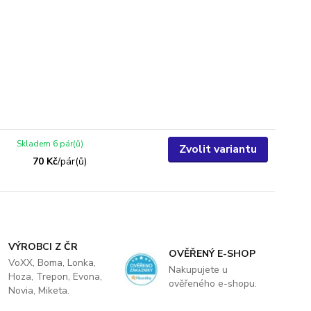
Skladem 6 pár(ů)
Zvolit variantu
70 Kč
/
pár(ů)
VÝROBCI Z ČR
OVĚŘENÝ E-SHOP
VoXX, Boma, Lonka,
Nakupujete u
Hoza, Trepon, Evona,
ověřeného e-shopu.
Novia, Miketa.