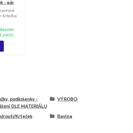
k - pár
 barevné
m Krtečka
Skladem
1 pár(ů)
žky, podkolenky -
VÝROBCI
ělení DLE MATERIÁLU
ožrouti/Krteček
Bavlna