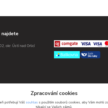
 najdete
02, okr. Ústí nad Orlicí
Zpracování cookies
eři potřebují Váš
souhlas
s použitím souborů cookies, aby Vám mohli z
týkající se Vašich zájmů.