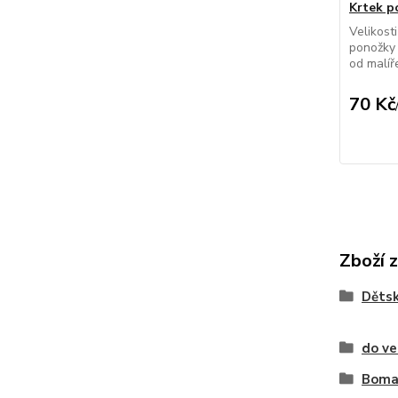
Krtek p
Velikost
ponožky
od malíř
70 Kč
Zboží 
Děts
do ve
Boma