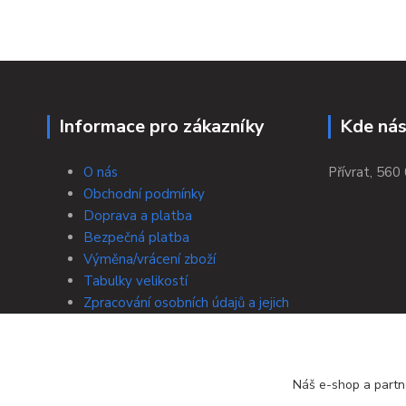
Informace pro zákazníky
Kde nás
O nás
Přívrat, 560 
Obchodní podmínky
Doprava a platba
Bezpečná platba
Výměna/vrácení zboží
Tabulky velikostí
Zpracování osobních údajů a jejich
ochrana
Kontakty
Náš e-shop a partn