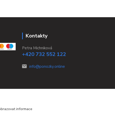
Kontakty
Petra Michniková
+420 732 552 122
info@ponozky.online
obrazovat informace