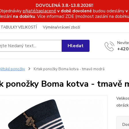
DOVOLENÁ 3.8.-13.8.2026!!
Objednávky
přijaté/zaplacené
v době dovolené
budou odeslány
v
eslání
na dobírku
. Více informací
ZDE (možnost zaslání na dobírku
TABULKY VELIKOSTÍ
Výměna/vrácení zboží
Nevíte
Hledat
+420
ětské ponožky
Krtek ponožky Boma kotva - tmavě modrá
k ponožky Boma kotva - tmavě 
Veliko
obrázk
Dos