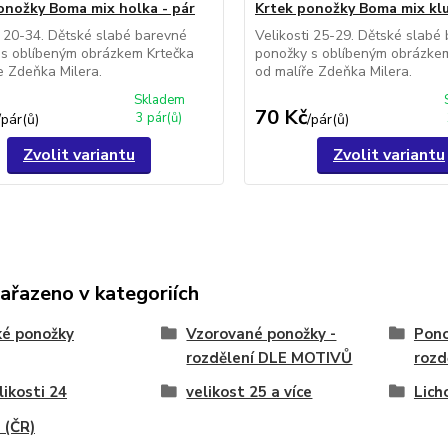
onožky Boma mix holka - pár
Krtek ponožky Boma mix klu
i 20-34. Dětské slabé barevné
Velikosti 25-29. Dětské slabé
 s oblíbeným obrázkem Krtečka
ponožky s oblíbeným obrázke
e Zdeňka Milera.
od malíře Zdeňka Milera.
Skladem
70 Kč
3 pár(ů)
/
pár(ů)
/
pár(ů)
Zvolit variantu
Zvolit variantu
zařazeno v kategoriích
ké ponožky
Vzorované ponožky -
Pono
rozdělení DLE MOTIVŮ
rozd
likosti 24
velikost 25 a více
Lich
 (ČR)