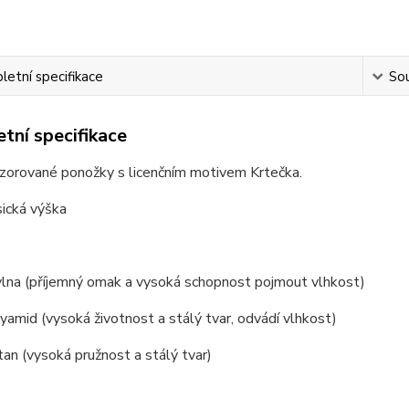
etní specifikace
Sou
tní specifikace
zorované ponožky s licenčním motivem Krtečka.
sická výška
lna (příjemný omak a vysoká schopnost pojmout vlhkost)
amid (vysoká životnost a stálý tvar, odvádí vlhkost)
an (vysoká pružnost a stálý tvar)