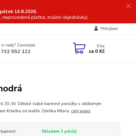
 pátek 14.8.2026.
, neprovedená platba, zrušení objednávky).
Přihlášení
 si rady? Zavolejte.
0
ks
za
0 Kč
 732 552 122
modrá
sti 20-34. Dětské slabé barevné ponožky s oblíbeným
em Krtečka od malíře Zdeňka Milera.
celý popis
tupnost
Skladem 3 pár(ů)