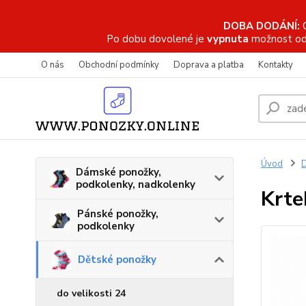
DOBA DODÁNÍ:
Po dobu dovolené je
vypnuta
možnost od
O nás
Obchodní podmínky
Doprava a platba
Kontakty
Úvod
D
Dámské ponožky,
podkolenky, nadkolenky
Krte
Pánské ponožky,
podkolenky
Dětské ponožky
do velikosti 24