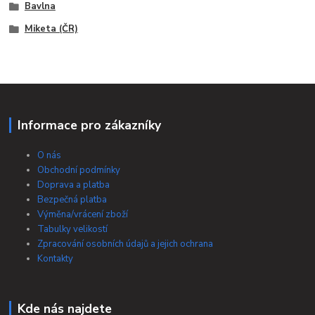
Bavlna
Miketa (ČR)
Informace pro zákazníky
O nás
Obchodní podmínky
Doprava a platba
Bezpečná platba
Výměna/vrácení zboží
Tabulky velikostí
Zpracování osobních údajů a jejich ochrana
Kontakty
Kde nás najdete