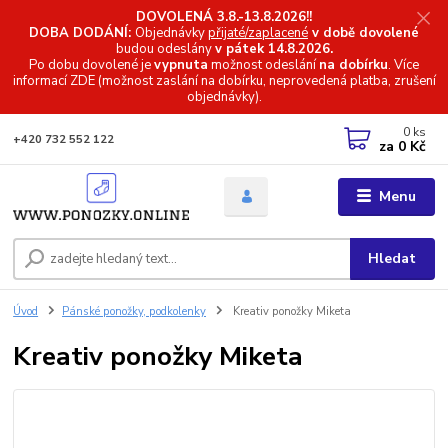
DOVOLENÁ 3.8.-13.8.2026!!
DOBA DODÁNÍ:
Objednávky
přijaté/zaplacené
v době dovolené
budou odeslány
v pátek 14.8.2026.
Po dobu dovolené je
vypnuta
možnost odeslání
na dobírku
. Více
informací
ZDE (možnost zaslání na dobírku, neprovedená platba, zrušení
objednávky).
0
ks
+420 732 552 122
za
0 Kč
Menu
Hledat
Úvod
Pánské ponožky, podkolenky
Kreativ ponožky Miketa
Kreativ ponožky Miketa