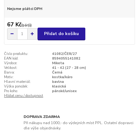
Nejsme plátci DPH
67 Kč
/
pár(ů)
Přidat do košíku
Číslo produktu:
41082/ČER/27
EAN kód:
8594055141082
Výrobce:
Miketa
Velikost:
41 - 42 (27 - 28 cm)
Barva:
Černá
Motiv:
kostka/káro
Hlavní materiál:
bavlna
Výška ponožek:
klasická
Pro koho:
pánské/unisex
Hlídat cenu / dostupnost
DOPRAVA ZDARMA
Při nákupu nad 1000,- do výdejních míst PPL. Ostatní dopravci
dle výše objednávky.