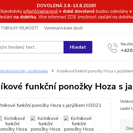
DOVOLENÁ 3.8.-13.8.2026!!
Objednávky
přijaté/zaplacené
v době dovolené
budou odeslány
v
eslání
na dobírku
. Více informací
ZDE (možnost zaslání na dobírku
TABULKY VELIKOSTÍ
Výměna/vrácení zboží
Nevíte
Hledat
+420
ánské ponožky, podkolenky
Kotníkové funkční ponožky Hoza s jazýčke
íkové funkční ponožky Hoza s 
Veliko
zadní l
Dos