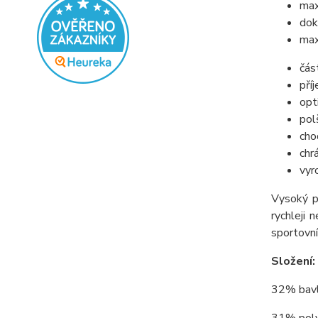
max
dok
max
čás
pří
opt
pol
cho
chr
vyr
Vysoký p
rychleji 
sportovní
Složení:
32% bavl