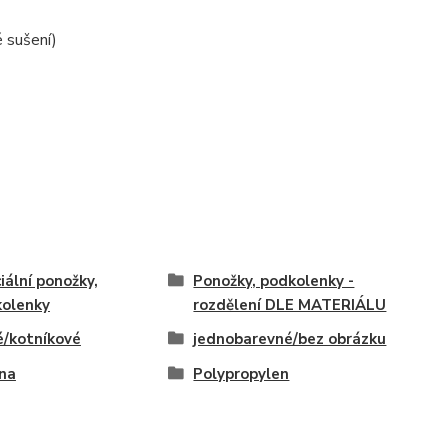
 sušení)
iální ponožky,
Ponožky, podkolenky -
olenky
rozdělení DLE MATERIÁLU
é/kotníkové
jednobarevné/bez obrázku
na
Polypropylen