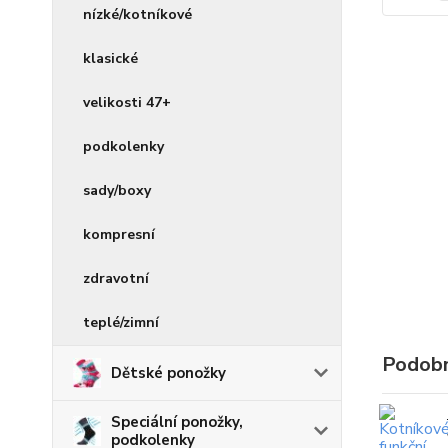
nízké/kotníkové
klasické
velikosti 47+
podkolenky
sady/boxy
kompresní
zdravotní
teplé/zimní
Podobn
Dětské ponožky
Speciální ponožky,
podkolenky