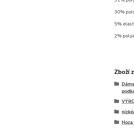
31% polyp
30% polye
5% elasta
2% polyam
Zboží 
Dáms
podko
VÝRO
nízké
Hoza 