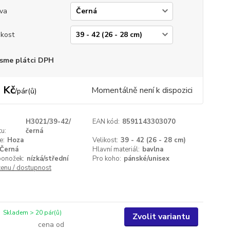
va
ikost
sme plátci DPH
 Kč
Momentálně není k dispozici
/
pár(ů)
H3021/39-42/
EAN kód:
8591143303070
u:
černá
e:
Hoza
Velikost:
39 - 42 (26 - 28 cm)
Černá
Hlavní materiál:
bavlna
ponožek:
nízká/střední
Pro koho:
pánské/unisex
cenu / dostupnost
Skladem > 20 pár(ů)
Zvolit variantu
cena od