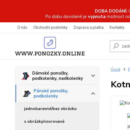
DOBA DODÁNÍ:
Po dobu dovolené je
vypnuta
možnost od
O nás
Obchodní podmínky
Doprava a platba
Kontakty
Úvod
P
Dámské ponožky,
podkolenky, nadkolenky
Kotn
Pánské ponožky,
podkolenky
jednobarevné/bez obrázku
s obrázky/vzorované