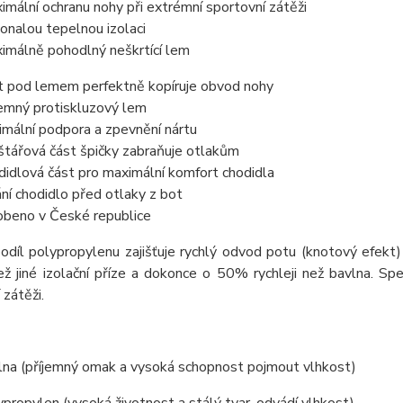
imální ochranu nohy při extrémní sportovní zátěži
onalou tepelnou izolaci
imálně pohodlný neškrtící lem
t pod lemem perfektně kopíruje obvod nohy
jemný protiskluzový lem
imální podpora a zpevnění nártu
štářová část špičky zabraňuje otlakům
didlová část pro maximální komfort chodidla
ání chodidlo před otlaky z bot
obeno v České republice
odíl polypropylenu zajišťuje rychlý odvod potu (knotový efek
než jiné izolační příze a dokonce o 50% rychleji než bavlna. Spec
 zátěži.
na (příjemný omak a vysoká schopnost pojmout vlhkost)