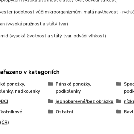
ropylen (vysoká životnost a stálý tvar, odvádí vlhkost)
ster (odolnost vůči mikroorganizmům, malá navlhavost - rychlé
n (vysoká pružnost a stálý tvar)
id (vysoká životnost a stálý tvar, odvádí vlhkost)
zařazeno v kategoriích
ké ponožky,
Pánské ponožky,
Spec
lenky, nadkolenky
podkolenky
podk
BCI
jednobarevné/bez obrázku
nízk
/kotníkové
Ostatní
Bavl
(ČR)