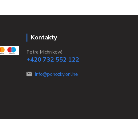
Kontakty
Petra Michniková
+420 732 552 122
info@ponozky.online