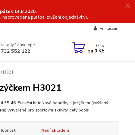
 pátek 14.8.2026.
, neprovedená platba, zrušení objednávky).
Přihlášení
 si rady? Zavolejte.
0
ks
za
0 Kč
 732 552 122
m H3021
jazýčkem H3021
sti 35-46. Funkční kotníkové ponožky s jazýčkem (zvýšený
em) vytvořené pro sportovní aktivity.
celý popis
tupnost
Není skladem