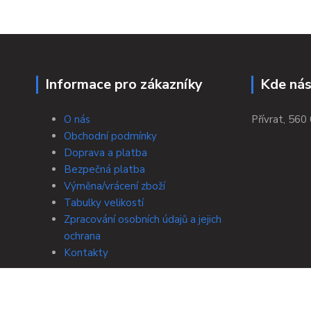
Informace pro zákazníky
Kde nás
O nás
Přívrat, 560 
Obchodní podmínky
Doprava a platba
Bezpečná platba
Výměna/vrácení zboží
Tabulky velikostí
Zpracování osobních údajů a jejich
ochrana
Kontakty