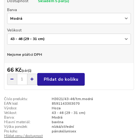
Dostupnost
Skladem 5 pár(ů)
Barva
Velikost
Nejsme plátci DPH
66 Kč
/
pár(ů)
Přidat do košíku
Číslo produktu:
H3021/43-46/tm.modrá
EAN kód:
8591143303070
Výrobce:
Hoza
Velikost:
43 - 46 (29 - 31 cm)
Barva:
Modrá
Hlavní materiál:
bavlna
Výška ponožek:
nízká/střední
Pro koho:
pánské/unisex
Hlídat cenu / dostupnost