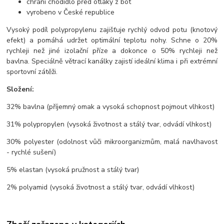
chrání chodidlo před otlaky z bot
vyrobeno v České republice
Vysoký podíl polypropylenu zajišťuje rychlý odvod potu (knotový
efekt) a pomáhá udržet optimální teplotu nohy. Schne o 20%
rychleji než jiné izolační příze a dokonce o 50% rychleji než
bavlna. Speciálně větrací kanálky zajistí ideální klima i při extrémní
sportovní zátěži.
Složení:
32% bavlna (příjemný omak a vysoká schopnost pojmout vlhkost)
31% polypropylen (vysoká životnost a stálý tvar, odvádí vlhkost)
30% polyester (odolnost vůči mikroorganizmům, malá navlhavost
- rychlé sušení)
5% elastan (vysoká pružnost a stálý tvar)
2% polyamid (vysoká životnost a stálý tvar, odvádí vlhkost)