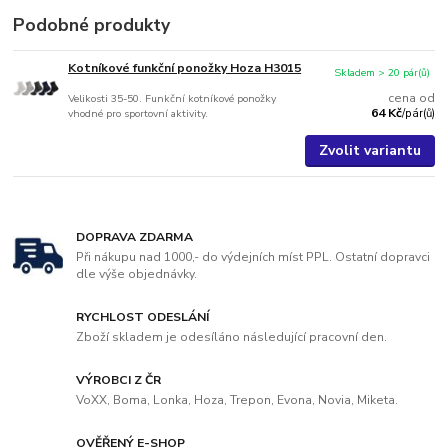
Podobné produkty
Kotníkové funkční ponožky Hoza H3015
Skladem > 20 pár(ů)
cena od
Velikosti 35-50. Funkční kotníkové ponožky
64 Kč
vhodné pro sportovní aktivity.
/
pár(ů)
Zvolit variantu
DOPRAVA ZDARMA
Při nákupu nad 1000,- do výdejních míst PPL. Ostatní dopravci
dle výše objednávky.
RYCHLOST ODESLÁNÍ
Zboží skladem je odesíláno následující pracovní den.
VÝROBCI Z ČR
VoXX, Boma, Lonka, Hoza, Trepon, Evona, Novia, Miketa.
OVĚŘENÝ E-SHOP