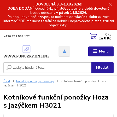
DOVOLENÁ 3.8.-13.8.2026!!
DOBA DODÁNÍ:
Objednávky
přijaté/zaplacené
v době dovolené
budou odeslány
v pátek 14.8.2026.
Po dobu dovolené je
vypnuta
možnost odeslání
na dobírku
. Více
informací
ZDE (možnost zaslání na dobírku, neprovedená platba, zrušení
objednávky).
0
ks
+420 732 552 122
za
0 Kč
Menu
Hledat
Úvod
Pánské ponožky, podkolenky
Kotníkové funkční ponožky Hoza s
jazýčkem H3021
Kotníkové funkční ponožky Hoza
s jazýčkem H3021