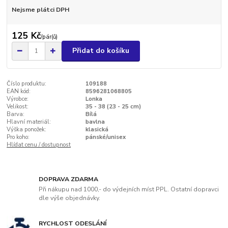
Nejsme plátci DPH
125 Kč
/
pár(ů)
Přidat do košíku
Číslo produktu:
109188
EAN kód:
8596281068805
Výrobce:
Lonka
Velikost:
35 - 38 (23 - 25 cm)
Barva:
Bílá
Hlavní materiál:
bavlna
Výška ponožek:
klasická
Pro koho:
pánské/unisex
Hlídat cenu / dostupnost
DOPRAVA ZDARMA
Při nákupu nad 1000,- do výdejních míst PPL. Ostatní dopravci
dle výše objednávky.
RYCHLOST ODESLÁNÍ