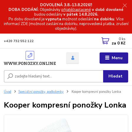
DOVOLENÁ 3.8.-13.8.2026!!
DOBA DODÁNÍ:
Objednávky
přijaté/zaplacené
v době dovolené
budou odeslány
v pátek 14.8.2026.
Po dobu dovolené je
vypnuta
možnost odeslání
na dobírku
. Více
informací
ZDE (možnost zaslání na dobírku, neprovedená platba, zrušení
objednávky).
0
ks
+420 732 552 122
za
0 Kč
Menu
Hledat
Úvod
Speciální ponožky, podkolenky
Kooper kompresní ponožky Lonka
Kooper kompresní ponožky Lonka