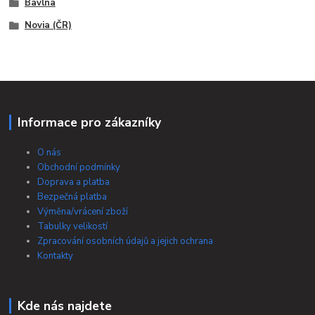
Bavlna
Novia (ČR)
Informace pro zákazníky
O nás
Obchodní podmínky
Doprava a platba
Bezpečná platba
Výměna/vrácení zboží
Tabulky velikostí
Zpracování osobních údajů a jejich ochrana
Kontakty
Kde nás najdete