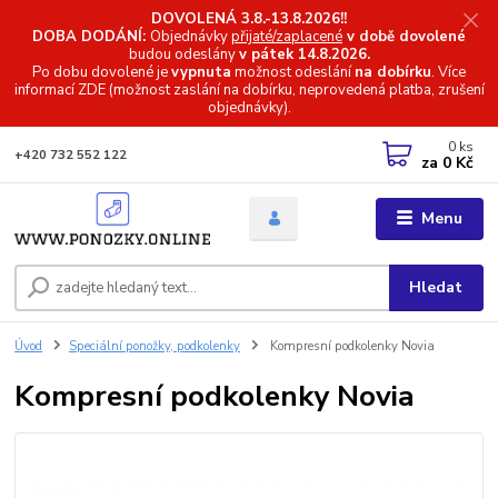
DOVOLENÁ 3.8.-13.8.2026!!
DOBA DODÁNÍ:
Objednávky
přijaté/zaplacené
v době dovolené
budou odeslány
v pátek 14.8.2026.
Po dobu dovolené je
vypnuta
možnost odeslání
na dobírku
. Více
informací
ZDE (možnost zaslání na dobírku, neprovedená platba, zrušení
objednávky).
0
ks
+420 732 552 122
za
0 Kč
Menu
Hledat
Úvod
Speciální ponožky, podkolenky
Kompresní podkolenky Novia
Kompresní podkolenky Novia