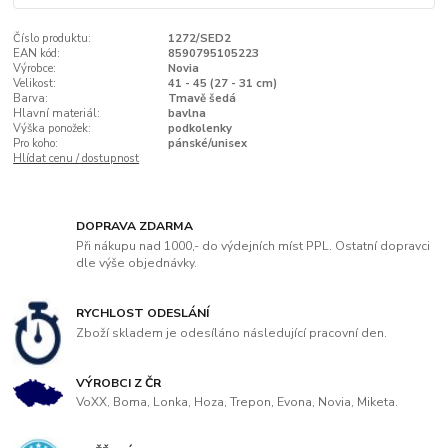
Číslo produktu:
1272/SED2
EAN kód:
8590795105223
Výrobce:
Novia
Velikost:
41 - 45 (27 - 31 cm)
Barva:
Tmavě šedá
Hlavní materiál:
bavlna
Výška ponožek:
podkolenky
Pro koho:
pánské/unisex
Hlídat cenu / dostupnost
DOPRAVA ZDARMA
Při nákupu nad 1000,- do výdejních míst PPL. Ostatní dopravci
dle výše objednávky.
RYCHLOST ODESLÁNÍ
Zboží skladem je odesíláno následující pracovní den.
VÝROBCI Z ČR
VoXX, Boma, Lonka, Hoza, Trepon, Evona, Novia, Miketa.