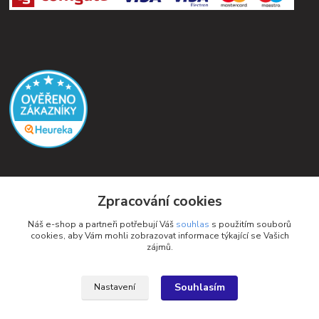
Kontakty
Zpracování cookies
Petra Michniková
Náš e-shop a partneři potřebují Váš
souhlas
s použitím souborů
+420 732 552 122
cookies, aby Vám mohli zobrazovat informace týkající se Vašich
zájmů.
info@ponozky.online
Souhlasím
Nastavení