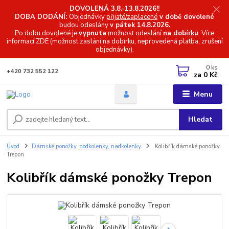
DOVOLENÁ 3.8.-13.8.2026!!
DOBA DODÁNÍ:
Objednávky
přijaté/zaplacené
v době dovolené
budou odeslány
v pátek 14.8.2026.
Po dobu dovolené je
vypnuta
možnost odeslání
na dobírku
. Více
informací
ZDE (možnost zaslání na dobírku, neprovedená platba, zrušení
objednávky).
0
ks
+420 732 552 122
za
0 Kč
Menu
Hledat
Úvod
Dámské ponožky, podkolenky, nadkolenky
Kolibřík dámské ponožky
Trepon
Kolibřík dámské ponožky Trepon