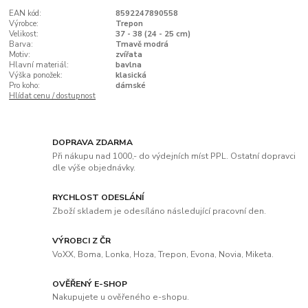
EAN kód:
8592247890558
Výrobce:
Trepon
Velikost:
37 - 38 (24 - 25 cm)
Barva:
Tmavě modrá
Motiv:
zvířata
Hlavní materiál:
bavlna
Výška ponožek:
klasická
Pro koho:
dámské
Hlídat cenu / dostupnost
DOPRAVA ZDARMA
Při nákupu nad 1000,- do výdejních míst PPL. Ostatní dopravci
dle výše objednávky.
RYCHLOST ODESLÁNÍ
Zboží skladem je odesíláno následující pracovní den.
VÝROBCI Z ČR
VoXX, Boma, Lonka, Hoza, Trepon, Evona, Novia, Miketa.
OVĚŘENÝ E-SHOP
Nakupujete u ověřeného e-shopu.