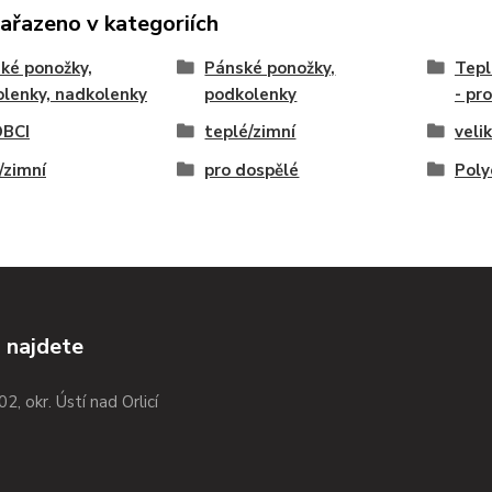
zařazeno v kategoriích
ké ponožky,
Pánské ponožky,
Tepl
lenky, nadkolenky
podkolenky
- pr
BCI
teplé/zimní
veli
/zimní
pro dospělé
Poly
 najdete
02, okr. Ústí nad Orlicí