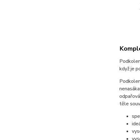
Komple
Podkolen
když je p
Podkolen
nenasákav
odpařová
těle souv
spe
ide
vys
vys