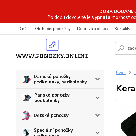
DOBA DODÁNÍ:
Po dobu dovolené je
vypnuta
možnost od
O nás
Obchodní podmínky
Doprava a platba
Kontakty
Úvod
T
Dámské ponožky,
podkolenky, nadkolenky
Kera
Pánské ponožky,
podkolenky
Dětské ponožky
Speciální ponožky,
podkolenky