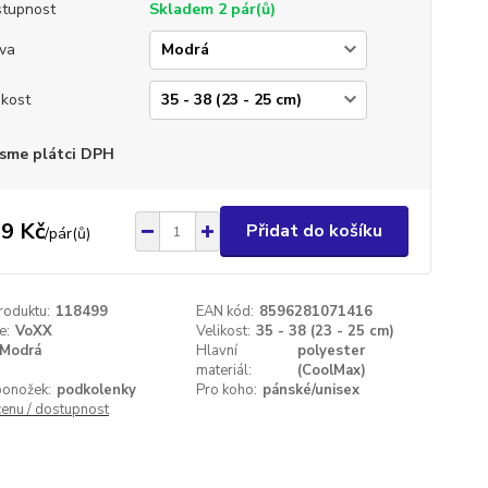
tupnost
Skladem 2 pár(ů)
va
ikost
sme plátci DPH
9 Kč
Přidat do košíku
/
pár(ů)
roduktu:
118499
EAN kód:
8596281071416
e:
VoXX
Velikost:
35 - 38 (23 - 25 cm)
Modrá
Hlavní
polyester
materiál:
(CoolMax)
ponožek:
podkolenky
Pro koho:
pánské/unisex
cenu / dostupnost