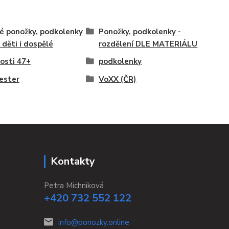
é ponožky, podkolenky
Ponožky, podkolenky -
o děti i dospělé
rozdělení DLE MATERIÁLU
kosti 47+
podkolenky
ester
VoXX (ČR)
Kontakty
Petra Michniková
+420 732 552 122
info@ponozky.online