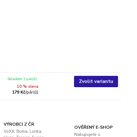
Skladem 1 pár(ů)
Zvolit variantu
10 % sleva
179 Kč
/
pár(ů)
VÝROBCI Z ČR
OVĚŘENÝ E-SHOP
VoXX, Boma, Lonka,
Nakupujete u