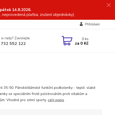
 pátek 14.8.2026.
, neprovedená platba, zrušení objednávky).
Přihlášení
 si rady? Zavolejte.
0
ks
za
0 Kč
 732 552 122
sti 35-50. Pánské/dámské funkční podkolenky - teplé, slabé
enky se speciálním froté polstrováním proti otlakům a
ům. Vhodné pro zimní sporty.
celý popis