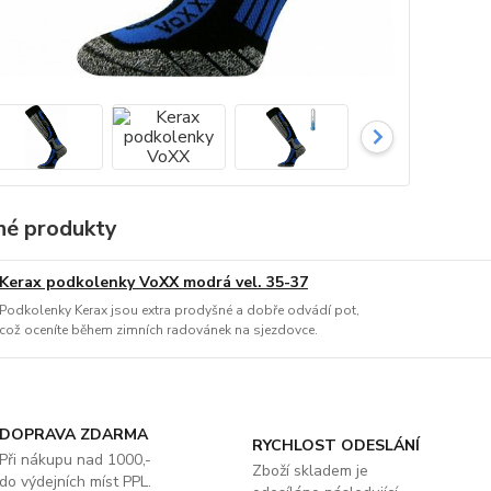
é produkty
Kerax podkolenky VoXX modrá vel. 35-37
Podkolenky Kerax jsou extra prodyšné a dobře odvádí pot,
což oceníte během zimních radovánek na sjezdovce.
DOPRAVA ZDARMA
RYCHLOST ODESLÁNÍ
Při nákupu nad 1000,-
Zboží skladem je
do výdejních míst PPL.