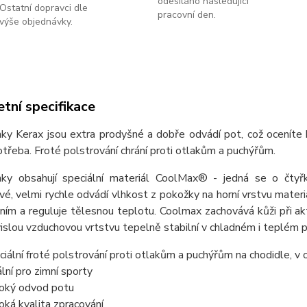
odesíláno následující
Ostatní dopravci dle
pracovní den.
výše objednávky.
tní specifikace
ky Kerax jsou extra prodyšné a dobře odvádí pot, což oceníte 
otřeba. Froté polstrování chrání proti otlakům a puchýřům.
ky obsahují speciální materiál CoolMax® - jedná se o čtyř
é, velmi rychle odvádí vlhkost z pokožky na horní vrstvu materiá
ním a reguluje tělesnou teplotu. Coolmax zachovává kůži při ak
islou vzduchovou vrtstvu tepelně stabilní v chladném i teplém 
ciální froté polstrování proti otlakům a puchýřům na chodidle, v 
ální pro zimní sporty
oký odvod potu
oká kvalita zpracování