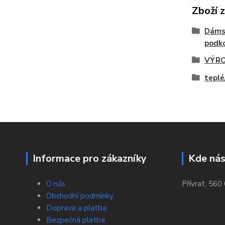
Zboží 
Dáms
podko
VÝRO
teplé
Informace pro zákazníky
Kde nás
O nás
Přívrat, 560 
Obchodní podmínky
Doprava a platba
Bezpečná platba