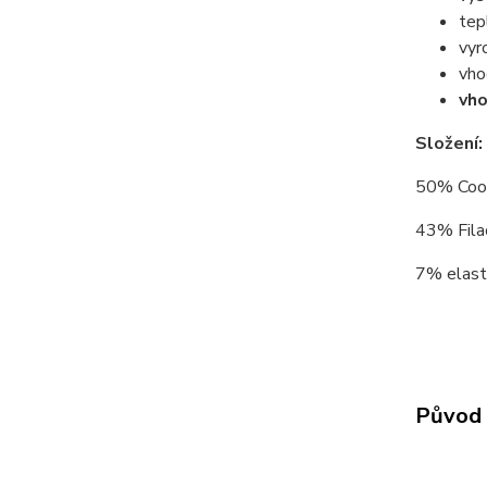
tep
vyr
vho
vho
Složení:
50% CoolM
43% Filac
7% elasta
Původ 