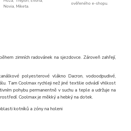
Hoza, Trepon, Evona,
ověřeného e-shopu.
Novia, Miketa.
během zimních radovánek na sjezdovce. Zároveň zahřejí,
kanálkové polyesterové vlákno Dacron, vodoodpudivé,
lu. Tam Coolmax rychleji než jiné textilie odvádí vhlkost
tivním pohybu permanentně v suchu a teple a udržuje na
prostředí. Coolmax je měkký a hebký na dotek.
oblasti kotníků a zóny na holeni