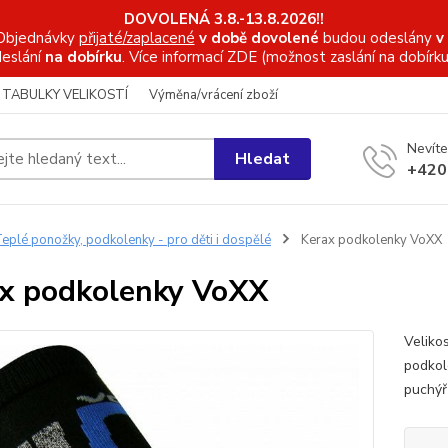
DOVOLENÁ 3.8.-13.8.2026!!
Objednávky
přijaté/zaplacené
v době dovolené
budou odeslány
v
eslání
na dobírku
. Více informací
ZDE (možnost zaslání na dobírku
TABULKY VELIKOSTÍ
Výměna/vrácení zboží
Nevíte
Hledat
+420
eplé ponožky, podkolenky - pro děti i dospělé
Kerax podkolenky VoXX
x podkolenky VoXX
Veliko
podkol
puchýř