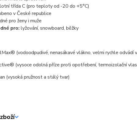
lotní třída C (pro teploty od -20 do +5°C)
obeno v České republice
dné pro ženy i muže
dné pro:
lyžování, snowboard, běžky
ax® (vodoodpudivé, nenasákavé vlákno, velmi rychle odvádí vlh
tive® (vysoce odolná příze proti opotřebení, termoizolační vlas
n (vysoká pružnost a stálý tvar)
zboží