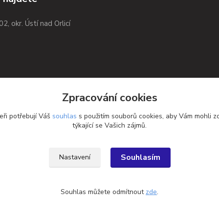
02, okr. Ústí nad Orlicí
Zpracování cookies
eři potřebují Váš
souhlas
s použitím souborů cookies, aby Vám mohli z
týkající se Vašich zájmů.
Souhlasím
Nastavení
Souhlas můžete odmítnout
zde
.