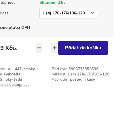
tupnost
Skladem 2 ks
ikost
sme plátci DPH
9 Kč
Přidat do košíku
/
ks
roduktu:
447-smoky-L
EAN kód:
5906733359536
e:
Gabriella
Velikost:
L (4) 170-176/106-120
Smoky-šedá
Výprodej:
poslední kusy
cenu / dostupnost