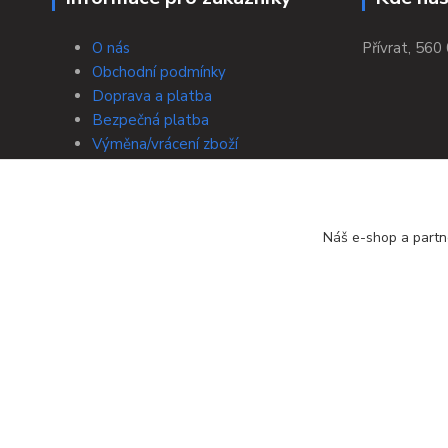
O nás
Přívrat, 560 
Obchodní podmínky
Doprava a platba
Bezpečná platba
Výměna/vrácení zboží
Tabulky velikostí
Zpracování osobních údajů a jejich
ochrana
Náš e-shop a partn
Kontakty