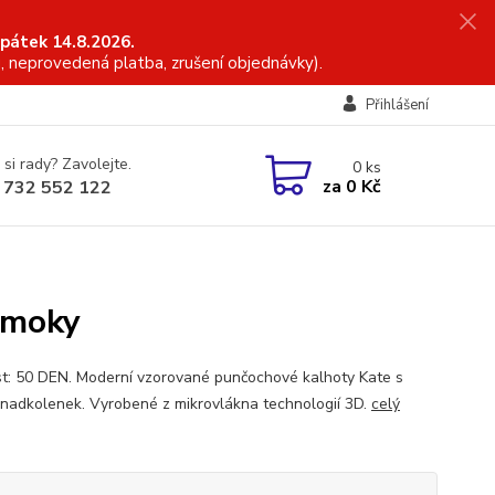
 pátek 14.8.2026.
, neprovedená platba, zrušení objednávky).
Přihlášení
 si rady? Zavolejte.
0
ks
za
0 Kč
 732 552 122
smoky
t: 50 DEN. Moderní vzorované punčochové kalhoty Kate s
í nadkolenek. Vyrobené z mikrovlákna technologií 3D.
celý