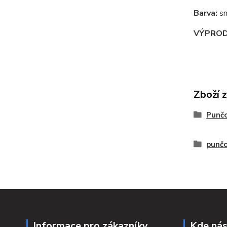
Barva:
sm
VÝPROD
Zboží 
Punč
punčo
Informace pro zákazníky
Kde nás