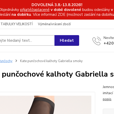
DOVOLENÁ 3.8.-13.8.2026!!
Objednávky
přijaté/zaplacené
v době dovolené
budou odeslány
v
eslání
na dobírku
. Více informací
ZDE (možnost zaslání na dobírku
TABULKY VELIKOSTÍ
Výměna/vrácení zboží
Nevíte
Hledat
+420
unčochy
Kate punčochové kalhoty Gabriella smoky
 punčochové kalhoty Gabriella 
Jemnos
imitac
popis