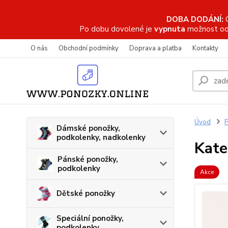
DOBA DODÁNÍ:
Po dobu dovolené je
vypnuta
možnost od
O nás
Obchodní podmínky
Doprava a platba
Kontakty
Úvod
P
Dámské ponožky,
podkolenky, nadkolenky
Kate
Pánské ponožky,
podkolenky
Akce
Dětské ponožky
Speciální ponožky,
podkolenky