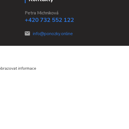
Petra Michniková
+420 732 552 122
info@ponozky.online
obrazovat informace