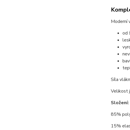
Komple
Moderní v
od 
les
vyr
nev
bav
tep
Síla vlák
Velikost 
Složení:
85% polya
15% elas