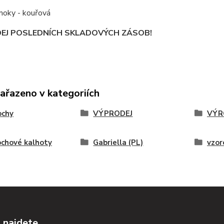
oky - kouřová
EJ POSLEDNÍCH SKLADOVÝCH ZÁSOB!
zařazeno v kategoriích
ochy
VÝPRODEJ
VÝR
chové kalhoty
Gabriella (PL)
vzor
 najdete