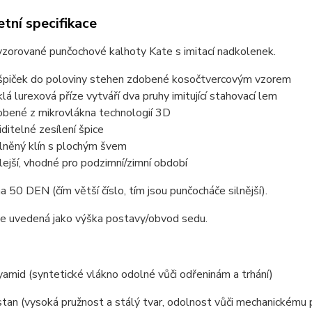
tní specifikace
zorované punčochové kalhoty Kate s imitací nadkolenek.
špiček do poloviny stehen zdobené kosočtvercovým vzorem
klá lurexová příze vytváří dva pruhy imitující stahovací lem
obené z mikrovlákna technologií 3D
iditelné zesílení špice
lněný klín s plochým švem
lejší, vhodné pro podzimní/zimní období
na 50 DEN (čím větší číslo, tím jsou punčocháče silnější).
je uvedená jako výška postavy/obvod sedu.
mid (syntetické vlákno odolné vůči odřeninám a trhání)
tan (vysoká pružnost a stálý tvar, odolnost vůči mechanickému 