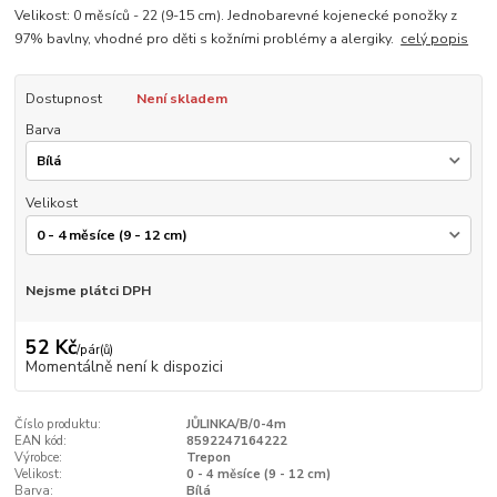
Velikost: 0 měsíců - 22 (9-15 cm). Jednobarevné kojenecké ponožky z
97% bavlny, vhodné pro děti s kožními problémy a alergiky.
celý popis
Dostupnost
Není skladem
Barva
Velikost
Nejsme plátci DPH
52 Kč
/
pár(ů)
Momentálně není k dispozici
Číslo produktu:
JŮLINKA/B/0-4m
EAN kód:
8592247164222
Výrobce:
Trepon
Velikost:
0 - 4 měsíce (9 - 12 cm)
Barva:
Bílá