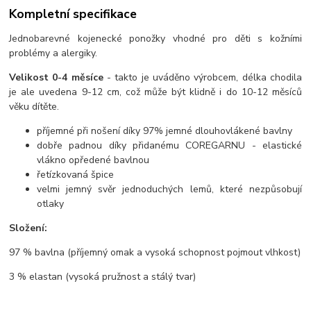
Kompletní specifikace
Jednobarevné kojenecké ponožky vhodné pro děti s kožními
problémy a alergiky.
Velikost 0-4 měsíce
- takto je uváděno výrobcem, délka chodila
je ale uvedena 9-12 cm, což může být klidně i do 10-12 měsíců
věku dítěte.
příjemné při nošení díky 97% jemné dlouhovlákené bavlny
dobře padnou díky přidanému COREGARNU - elastické
vlákno opředené bavlnou
řetízkovaná špice
velmi jemný svěr jednoduchých lemů, které nezpůsobují
otlaky
Složení:
97 % bavlna (příjemný omak a vysoká schopnost pojmout vlhkost)
3 % elastan (vysoká pružnost a stálý tvar)