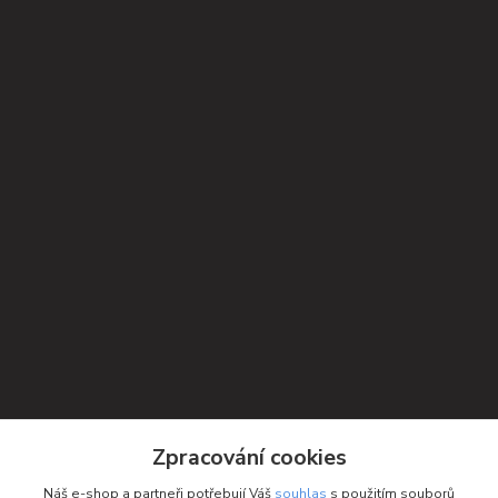
Kontakty
Zpracování cookies
Petra Michniková
Náš e-shop a partneři potřebují Váš
souhlas
s použitím souborů