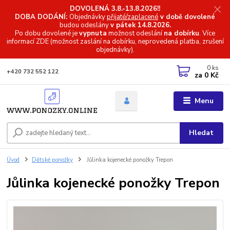
DOVOLENÁ 3.8.-13.8.2026!!
DOBA DODÁNÍ:
Objednávky
přijaté/zaplacené
v době dovolené
budou odeslány
v pátek 14.8.2026.
Po dobu dovolené je
vypnuta
možnost odeslání
na dobírku
. Více
informací
ZDE (možnost zaslání na dobírku, neprovedená platba, zrušení
objednávky).
0
ks
+420 732 552 122
za
0 Kč
Menu
Hledat
Úvod
Dětské ponožky
Jůlinka kojenecké ponožky Trepon
Jůlinka kojenecké ponožky Trepon