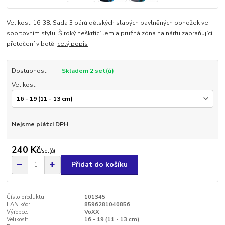
Velikosti 16-38. Sada 3 párů dětských slabých bavlněných ponožek ve
sportovním stylu. Široký neškrtící lem a pružná zóna na nártu zabraňující
přetočení v botě.
celý popis
Dostupnost
Skladem 2 set(ů)
Velikost
Nejsme plátci DPH
240 Kč
/
set(ů)
Přidat do košíku
Číslo produktu:
101345
EAN kód:
8596281040856
Výrobce:
VoXX
Velikost:
16 - 19 (11 - 13 cm)