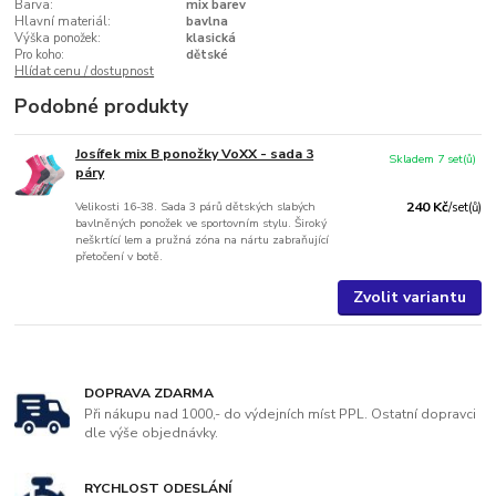
Barva:
mix barev
Hlavní materiál:
bavlna
Výška ponožek:
klasická
Pro koho:
dětské
Hlídat cenu / dostupnost
Podobné produkty
Josífek mix B ponožky VoXX - sada 3
Skladem 7 set(ů)
páry
Velikosti 16-38. Sada 3 párů dětských slabých
240 Kč
/
set(ů)
bavlněných ponožek ve sportovním stylu. Široký
neškrtící lem a pružná zóna na nártu zabraňující
přetočení v botě.
Zvolit variantu
DOPRAVA ZDARMA
Při nákupu nad 1000,- do výdejních míst PPL. Ostatní dopravci
dle výše objednávky.
RYCHLOST ODESLÁNÍ