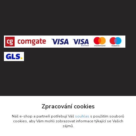
Kontakty
Zpracování cookies
Petra Michniková
Náš e-shop a partneři potřebují Váš
souhlas
s použitím souborů
+420 732 552 122
cookies, aby Vám mohli zobrazovat informace týkající se Vašich
zájmů.
info@ponozky.online