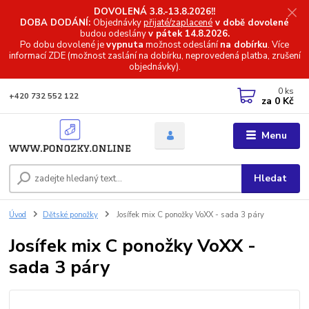
DOVOLENÁ 3.8.-13.8.2026!!
DOBA DODÁNÍ:
Objednávky
přijaté/zaplacené
v době dovolené
budou odeslány
v pátek 14.8.2026.
Po dobu dovolené je
vypnuta
možnost odeslání
na dobírku
. Více
informací
ZDE (možnost zaslání na dobírku, neprovedená platba, zrušení
objednávky).
0
ks
+420 732 552 122
za
0 Kč
Menu
Hledat
Úvod
Dětské ponožky
Josífek mix C ponožky VoXX - sada 3 páry
Josífek mix C ponožky VoXX -
sada 3 páry