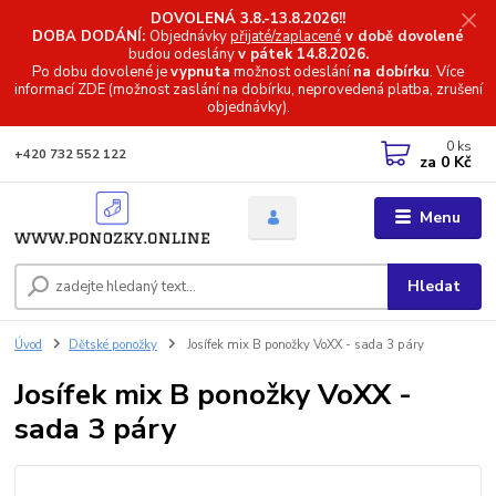
DOVOLENÁ 3.8.-13.8.2026!!
DOBA DODÁNÍ:
Objednávky
přijaté/zaplacené
v době dovolené
budou odeslány
v pátek 14.8.2026.
Po dobu dovolené je
vypnuta
možnost odeslání
na dobírku
. Více
informací
ZDE (možnost zaslání na dobírku, neprovedená platba, zrušení
objednávky).
0
ks
+420 732 552 122
za
0 Kč
Menu
Hledat
Úvod
Dětské ponožky
Josífek mix B ponožky VoXX - sada 3 páry
Josífek mix B ponožky VoXX -
sada 3 páry