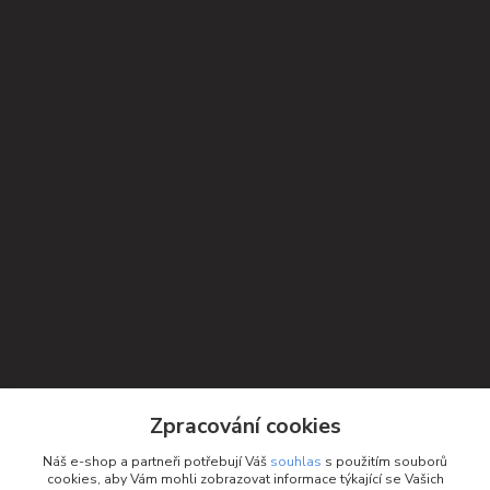
Kontakty
Zpracování cookies
Petra Michniková
Náš e-shop a partneři potřebují Váš
souhlas
s použitím souborů
+420 732 552 122
cookies, aby Vám mohli zobrazovat informace týkající se Vašich