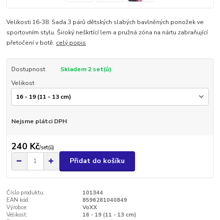
Velikosti 16-38. Sada 3 párů dětských slabých bavlněných ponožek ve
sportovním stylu. Široký neškrtící lem a pružná zóna na nártu zabraňující
přetočení v botě.
celý popis
Dostupnost
Skladem 2 set(ů)
Velikost
Nejsme plátci DPH
240 Kč
/
set(ů)
Přidat do košíku
Číslo produktu:
101344
EAN kód:
8596281040849
Výrobce:
VoXX
Velikost:
16 - 19 (11 - 13 cm)