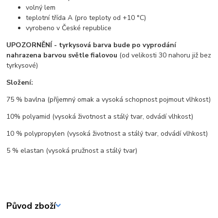
volný lem
teplotní třída A (pro teploty od +10 °C)
vyrobeno v České republice
UPOZORNĚNÍ - tyrkysová barva bude po vyprodání
nahrazena barvou světle fialovou
(od velikosti 30 nahoru již bez
tyrkysové)
Složení:
75 % bavlna (příjemný omak a vysoká schopnost pojmout vlhkost)
10% polyamid (vysoká životnost a stálý tvar, odvádí vlhkost)
10 % polypropylen (vysoká životnost a stálý tvar, odvádí vlhkost)
5 % elastan (vysoká pružnost a stálý tvar)
Původ zboží