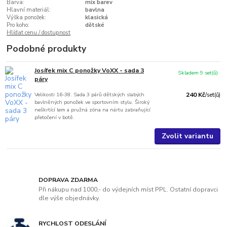
Barva:
mix barev
Hlavní materiál:
bavlna
Výška ponožek:
klasická
Pro koho:
dětské
Hlídat cenu / dostupnost
Podobné produkty
Josífek mix C ponožky VoXX - sada 3
Skladem 9 set(ů)
páry
Velikosti 16-38. Sada 3 párů dětských slabých
240 Kč
/
set(ů)
bavlněných ponožek ve sportovním stylu. Široký
neškrtící lem a pružná zóna na nártu zabraňující
přetočení v botě.
Zvolit variantu
DOPRAVA ZDARMA
Při nákupu nad 1000,- do výdejních míst PPL. Ostatní dopravci
dle výše objednávky.
RYCHLOST ODESLÁNÍ