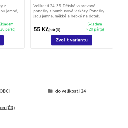
ky z
Velikosti 24-35. Dětské vzorované
sou jemné,
ponožky z bambusové viskózy. Ponožky
jsou jemné, měkké a hebké na dotek.
Skladem
Skladem
55 Kč
 20 pár(ů)
> 20 pár(ů)
/
pár(ů)
Zvolit variantu
OBCI
do velikosti 24
on (ČR)