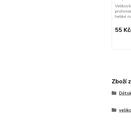
Velikost
pruhova
hebké na
55 Kč
Zboží 
Děts
velik