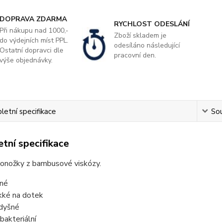
DOPRAVA ZDARMA
RYCHLOST ODESLÁNÍ
Při nákupu nad 1000,-
Zboží skladem je
do výdejních míst PPL.
odesíláno následující
Ostatní dopravci dle
pracovní den.
výše objednávky.
etní specifikace
Sou
tní specifikace
onožky z bambusové viskózy.
né
ké na dotek
dyšné
ibakteriální