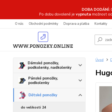
DOBA DODÁNÍ:
Po dobu dovolené je
vypnuta
možnost od
O nás
Obchodní podmínky
Doprava a platba
Kontakty
Úvod
D
Dámské ponožky,
podkolenky, nadkolenky
Hugo
Pánské ponožky,
podkolenky
Dětské ponožky
do velikosti 24