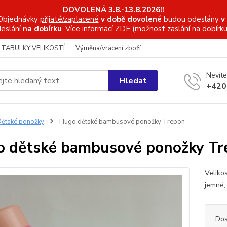
DOVOLENÁ 3.8.-13.8.2026!!
Objednávky
přijaté/zaplacené
v době dovolené
budou odeslány
v
eslání
na dobírku
. Více informací
ZDE (možnost zaslání na dobírku
TABULKY VELIKOSTÍ
Výměna/vrácení zboží
Nevíte
Hledat
+420
ětské ponožky
Hugo dětské bambusové ponožky Trepon
 dětské bambusové ponožky Tr
Veliko
jemné,
Dos