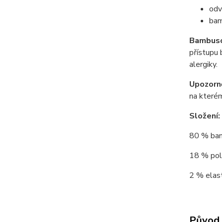
odv
bam
Bambuso
přístupu 
alergiky.
Upozorn
na kterém
Složení:
80 % bamb
18 % poly
2 % elast
Původ 