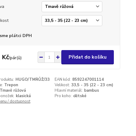
va
ikost
sme plátci DPH
 Kč
Přidat do košíku
/
pár(ů)
roduktu:
HUGO/TMRŮŽ/33
EAN kód:
8592247001114
e:
Trepon
Velikost:
33,5 - 35 (22 - 23 cm)
Tmavě růžová
Hlavní materiál:
bambus
ponožek:
klasická
Pro koho:
dětské
cenu / dostupnost