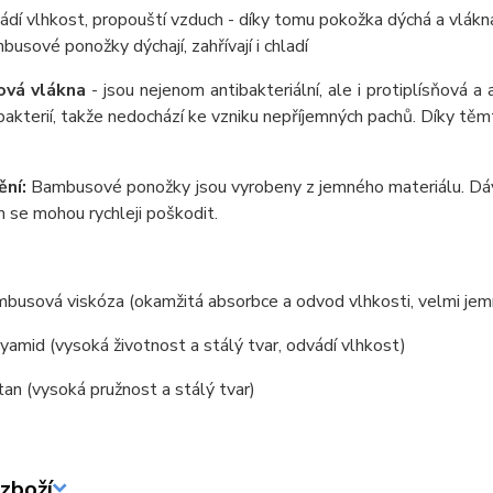
ádí vlhkost, propouští vzduch - díky tomu pokožka dýchá a vlákna
busové ponožky dýchají, zahřívají i chladí
vá vlákna
- jsou nejenom antibakteriální, ale i protiplísňová a 
bakterií, takže nedochází ke vzniku nepříjemných pachů. Díky t
ění:
Bambusové ponožky jsou vyrobeny z jemného materiálu. Dáve
 se mohou rychleji poškodit.
usová viskóza (okamžitá absorbce a odvod vlhkosti, velmi jemný 
amid (vysoká životnost a stálý tvar, odvádí vlhkost)
an (vysoká pružnost a stálý tvar)
zboží