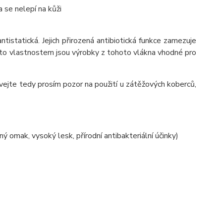
 se nelepí na kůži
antistatická. Jejich přirozená antibiotická funkce zamezuje
ěmto vlastnostem jsou výrobky z tohoto vlákna vhodné pro
jte tedy prosím pozor na použití u zátěžových koberců,
omak, vysoký lesk, přírodní antibakteriální účinky)