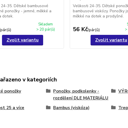
i 24-35. Dětské bambusové
Velikosti 24-35. Dětské ponož
né ponožky - jemné, měkké a
bambusové viskózy. Ponožky j
 dotek.
měkké na dotek a prodyšné.
Skladem
56 Kč
> 20 pár(ů)
>
/
pár(ů)
/
pár(ů)
Zvolit variantu
Zvolit variantu
zařazeno v kategoriích
ké ponožky
Ponožky, podkolenky -
VÝR
rozdělení DLE MATERIÁLU
ost 25 a více
Bambus (viskóza)
Trep