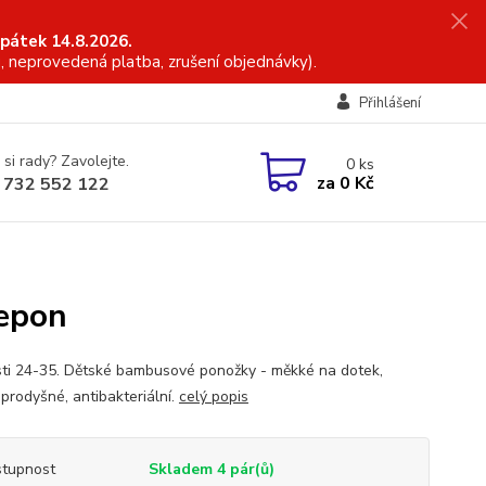
 pátek 14.8.2026.
, neprovedená platba, zrušení objednávky).
Přihlášení
 si rady? Zavolejte.
0
ks
za
0 Kč
 732 552 122
epon
sti 24-35. Dětské bambusové ponožky - měkké na dotek,
 prodyšné, antibakteriální.
celý popis
tupnost
Skladem 4 pár(ů)