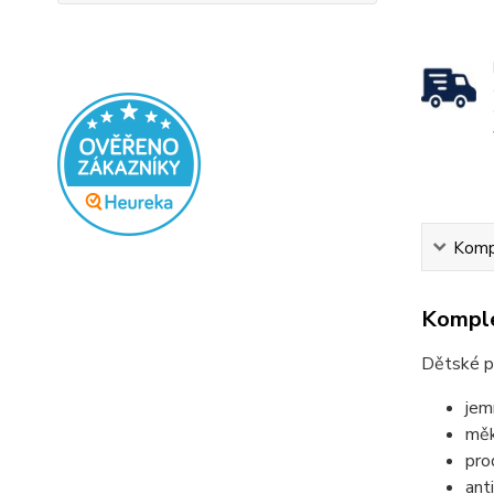
Kompl
Komple
Dětské p
jem
měk
pro
ant