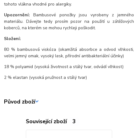
tohoto vlákna vhodné pro alergiky.
Upozornění:
Bambusové ponožky jsou vyrobeny z jemného
materiálu. Dávejte tedy prosím pozor na použití u zátěžových
koberců, na kterém se mohou rychleji poškodit.
Složení:
80 % bambusová viskóza (okamžitá absorbce a odvod vlhkosti,
velmi jemný omak, vysoký lesk, přírodní antibakteriální účinky)
18 % polyamid (vysoká životnost a stálý tvar, odvádí vlhkost)
2 % elastan (vysoká pružnost a stálý tvar)
Původ zboží
Související zboží
3