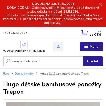
DOVOLENÁ 3.8.-13.8.2026!!
DOBA DODÁNÍ:
Objednávky
přijaté/zaplacené
v době dovolené
budou odeslány
v pátek 14.8.2026.
Po dobu dovolené je
vypnuta
možnost odeslání
na dobírku
. Více
informací
ZDE (možnost zaslání na dobírku, neprovedená platba, zrušení
objednávky).
0
ks
+420 732 552 122
za
0 Kč
Menu
Hledat
Úvod
Dětské ponožky
Hugo dětské bambusové ponožky Trepon
Hugo dětské bambusové ponožky
Trepon