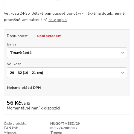
Velikosti 24-35. Dětské bambusové ponožky - měkké na dotek, jemné,
prodyšné, antibakteriální.
celý popis
Dostupnost
Není skladem
Barva
Velikost
Nejsme plátci DPH
56 Kč
/
pár(ů)
Momentálně není k dispozici
Číslo produktu:
HUGO/TMŠED/29
EAN kód:
8592247001107
Výrobce:
Trepon