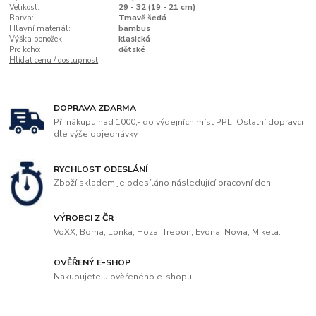
Velikost:
29 - 32 (19 - 21 cm)
Barva:
Tmavě šedá
Hlavní materiál:
bambus
Výška ponožek:
klasická
Pro koho:
dětské
Hlídat cenu / dostupnost
DOPRAVA ZDARMA
Při nákupu nad 1000,- do výdejních míst PPL. Ostatní dopravci
dle výše objednávky.
RYCHLOST ODESLÁNÍ
Zboží skladem je odesíláno následující pracovní den.
VÝROBCI Z ČR
VoXX, Boma, Lonka, Hoza, Trepon, Evona, Novia, Miketa.
OVĚŘENÝ E-SHOP
Nakupujete u ověřeného e-shopu.