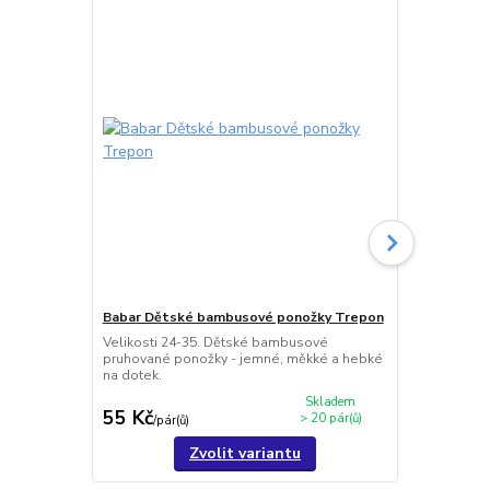
Babar Dětské bambusové ponožky Trepon
Bobik Děts
Velikosti 24-35. Dětské bambusové
Velikosti 24
pruhované ponožky - jemné, měkké a hebké
bambusové v
na dotek.
měkké na do
Skladem
55 Kč
56 Kč
> 20 pár(ů)
/
pár(ů)
/
pár(ů
Zvolit variantu