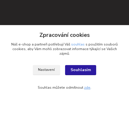
Zpracování cookies
Náš e-shop a partneři potřebují Váš
souhlas
s použitím souborů
cookies, aby Vám mohli zobrazovat informace týkající se Vašich
zájmů.
Souhlasím
Nastavení
Kontakty
Souhlas můžete odmítnout
zde
.
Petra Michniková
+420 732 552 122
info@ponozky.online