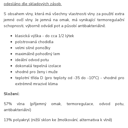
odesláno dle skladových zásob.
S obsahem vlny, která má všechny vlastnosti vlny za použití extra
jemné ovčí vlny. Je jemná na omak, má vynikající termoregulační
schopnosti, výborně odvádí pot a působí antibakteriálně.
klasická výška - do cca 1/2 lýtek
polstrovaná chodidla
velmi silné ponožky
maximálně pohodlný lem
ideální odvod potu
dokonalá tepelná izolace
vhodné pro ženy i muže
teplotní třída D (pro teploty od -35 do -10°C) - vhodné pro
extrémně mrazivé klima
Složení:
57% vlna (příjemný omak, termoregulace, odvod potu,
antibakteriální)
13% polyakryl (nižší sklon ke žmolkování, alternativa k vlně)