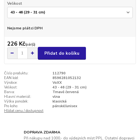
Velikost
Nejsme plátci DPH
226 Kč
/
pár(ů)
Přidat do košíku
Číslo produktu:
112790
EAN kód:
8596281052132
Výrobce:
VoXX
Velikost:
43 - 46 (29 - 31 cm)
Barva:
Tmavě červená
Hlavní materiál:
vlna
Výška ponožek:
klasická
Pro koho:
pánské/unisex
Hlídat cenu / dostupnost
DOPRAVA ZDARMA
Při nákupu nad 1000,- do výdejních míst PPL. Ostatní dopravci