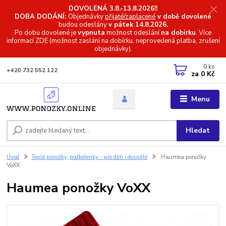
DOVOLENÁ 3.8.-13.8.2026!!
DOBA DODÁNÍ:
Objednávky
přijaté/zaplacené
v době dovolené
budou odeslány
v pátek 14.8.2026.
Po dobu dovolené je
vypnuta
možnost odeslání
na dobírku
. Více
informací
ZDE (možnost zaslání na dobírku, neprovedená platba, zrušení
objednávky).
0
ks
+420 732 552 122
za
0 Kč
Menu
Hledat
Úvod
Teplé ponožky, podkolenky - pro děti i dospělé
Haumea ponožky
VoXX
Haumea ponožky VoXX