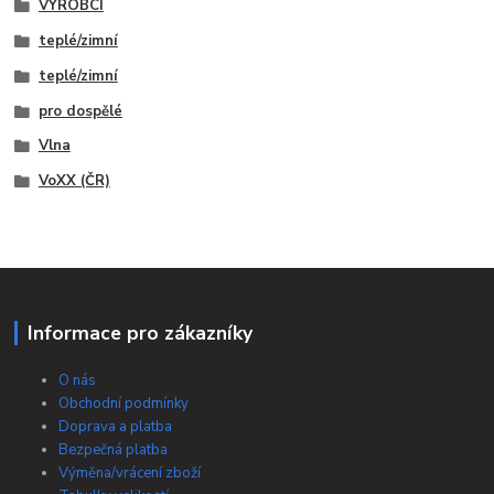
VÝROBCI
teplé/zimní
teplé/zimní
pro dospělé
Vlna
VoXX (ČR)
Informace pro zákazníky
O nás
Obchodní podmínky
Doprava a platba
Bezpečná platba
Výměna/vrácení zboží