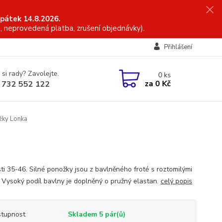
 pátek 14.8.2026.
, neprovedená platba, zrušení objednávky).
Přihlášení
 si rady? Zavolejte.
0
ks
za
0 Kč
 732 552 122
žky Lonka
sti 35-46. Silné ponožky jsou z bavlněného froté s roztomilými
. Vysoký podíl bavlny je doplněný o pružný elastan.
celý popis
tupnost
Skladem 5 pár(ů)