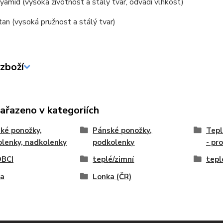
amid (vysoká životnost a stálý tvar, odvádí vlhkost)
an (vysoká pružnost a stálý tvar)
zboží
zařazeno v kategoriích
ké ponožky,
Pánské ponožky,
Tepl
lenky, nadkolenky
podkolenky
- pr
BCI
teplé/zimní
tepl
na
Lonka (ČR)