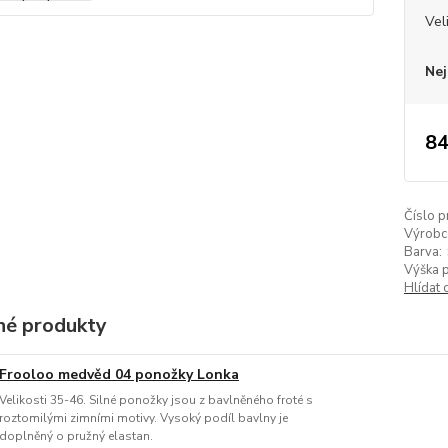
Vel
Nej
84
Číslo p
Výrobc
Barva:
Výška 
Hlídat 
é produkty
Frooloo medvěd 04 ponožky Lonka
Velikosti 35-46. Silné ponožky jsou z bavlněného froté s
roztomilými zimními motivy. Vysoký podíl bavlny je
doplněný o pružný elastan.