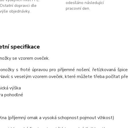
odesíláno následující
Ostatní dopravci dle
pracovní den.
výše objednávky.
tní specifikace
nožky se vzorem oveček.
ponožky s froté úpravou pro příjemné nošení, řetízkovaná špic
Navíc s veselým vzorem oveček, které můžete třeba počítat pře
sická výška
ra pohodlné
lna (příjemný omak a vysoká schopnost pojmout vlhkost)