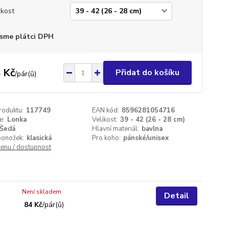
ikost
sme plátci DPH
 Kč
Přidat do košíku
/
pár(ů)
roduktu:
117749
EAN kód:
8596281054716
e:
Lonka
Velikost:
39 - 42 (26 - 28 cm)
Šedá
Hlavní materiál:
bavlna
ponožek:
klasická
Pro koho:
pánské/unisex
cenu / dostupnost
Není skladem
Detail
84 Kč
/
pár(ů)