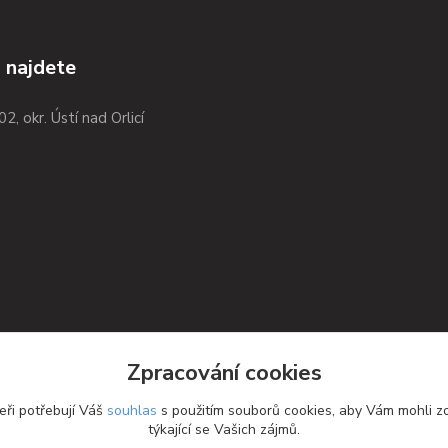
 najdete
02, okr. Ústí nad Orlicí
Zpracování cookies
eři potřebují Váš
souhlas
s použitím souborů cookies, aby Vám mohli z
týkající se Vašich zájmů.