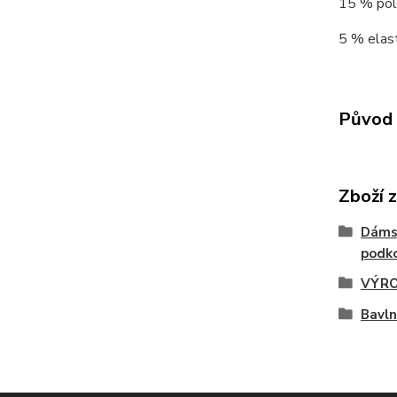
15 % poly
5 % elast
Původ 
Zboží 
Dáms
podko
VÝRO
Bavl