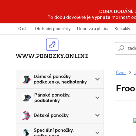
DOBA DODÁNÍ:
Po dobu dovolené je
vypnuta
možnost od
O nás
Obchodní podmínky
Doprava a platba
Kontakty
Úvod
T
Dámské ponožky,
podkolenky, nadkolenky
Froo
Pánské ponožky,
podkolenky
Dětské ponožky
Speciální ponožky,
podkolenky