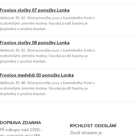
Frooloo vločky 07 ponožky Lonka
Velikosti 35-42. Silné ponožky jsou z bavlněného froté s
roztomilými zimními motivy. Vysoký podíl bavlny je
doplněný o pružný elastan.
Frooloo vločky 08 ponožky Lonka
Velikosti 35-42. Silné ponožky jsou z bavlněného froté s
roztomilými zimními motivy. Vysoký podíl bavlny je
doplněný o pružný elastan.
Frooloo medvědi 03 ponožky Lonka
Velikosti 35-46. Silné ponožky jsou z bavlněného froté s
roztomilými zimními motivy. Vysoký podíl bavlny je
doplněný o pružný elastan.
DOPRAVA ZDARMA
RYCHLOST ODESLÁNÍ
Při nákupu nad 1000,-
Zboží skladem je
do výdejních míst PPL.