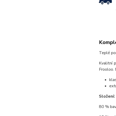
Komple
Teplé po
Kvalitní 
Frooloo. 
kla
ext
Složení:
80 % bav