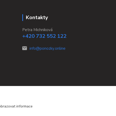
Kontakty
Petra Michniková
+420 732 552 122
info@ponozky.online
obrazovat informace