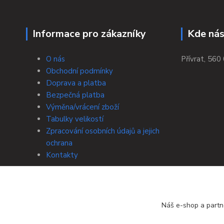
Informace pro zákazníky
Kde nás
O nás
Přívrat, 560 
Obchodní podmínky
Doprava a platba
Bezpečná platba
Výměna/vrácení zboží
Tabulky velikostí
Zpracování osobních údajů a jejich
ochrana
Kontakty
Náš e-shop a partn