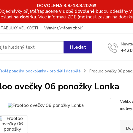
DOVOLENÁ 3.8.-13.8.2026!!
Objednávky
přijaté/zaplacené
v době dovolené
budou odeslány
v
eslání
na dobírku
. Více informací
ZDE (možnost zaslání na dobírku
TABULKY VELIKOSTÍ
Výměna/vrácení zboží
Nevíte
Hledat
+420
eplé ponožky, podkolenky - pro děti i dospělé
Frooloo ovečky 06 pono
loo ovečky 06 ponožky Lonka
Veliko
motivy
Dos