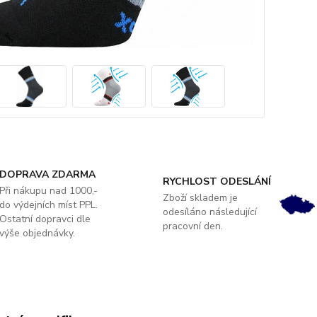
DOPRAVA ZDARMA
RYCHLOST ODESLÁNÍ
Při nákupu nad 1000,-
Zboží skladem je
do výdejních míst PPL.
odesíláno následující
Ostatní dopravci dle
pracovní den.
výše objednávky.