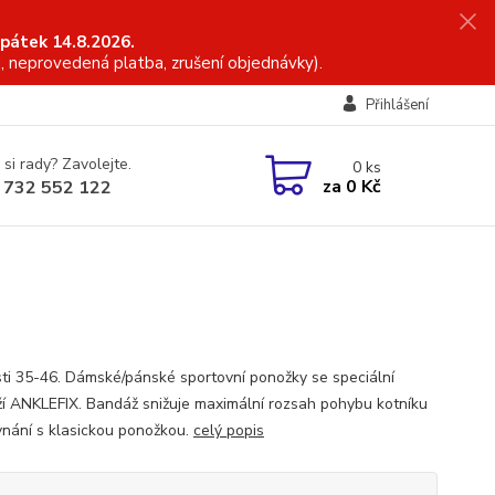
 pátek 14.8.2026.
, neprovedená platba, zrušení objednávky).
Přihlášení
 si rady? Zavolejte.
0
ks
za
0 Kč
 732 552 122
sti 35-46. Dámské/pánské sportovní ponožky se speciální
í ANKLEFIX. Bandáž snižuje maximální rozsah pohybu kotníku
vnání s klasickou ponožkou.
celý popis