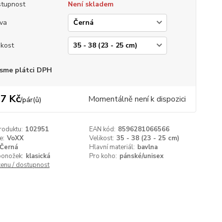
tupnost
Není skladem
va
ikost
sme plátci DPH
7 Kč
Momentálně není k dispozici
/
pár(ů)
roduktu:
102951
EAN kód:
8596281066566
e:
VoXX
Velikost:
35 - 38 (23 - 25 cm)
Černá
Hlavní materiál:
bavlna
ponožek:
klasická
Pro koho:
pánské/unisex
cenu / dostupnost