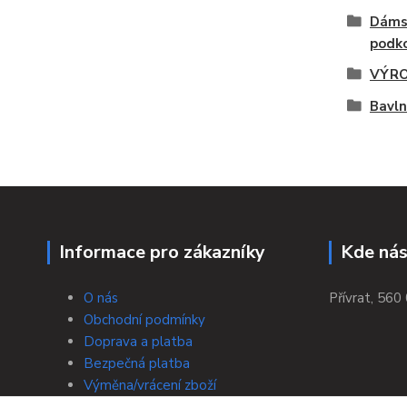
Dáms
podko
VÝRO
Bavl
Informace pro zákazníky
Kde nás
O nás
Přívrat, 560 
Obchodní podmínky
Doprava a platba
Bezpečná platba
Výměna/vrácení zboží