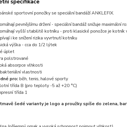
tní specifikace
ánské sportovní ponožky se speciální bandáží ANKLEFIX.
omáhají pevnějšímu držení - speciální bandáž snižuje maximální r
omáhají vyšší stabilitě kotníku - proti klasické ponožce je kotník 
pívají i ke snížení rizika vyvrtnutí kotníku
sická výška - cca do 1/2 lýtek
té úplet
ra polstrované
oká absorpce vlhkosti
ibakteriální vlastnosti
dné pro:
běh, tenis, halové sporty
lotní třída B (pro teploty -5 až +20 °C)
presní třída 1
 tmavě šedé varianty je logo a proužky spíše do zelena, bar
lna (příjemný omak a vysoká schopnost pojmout vlhkost)