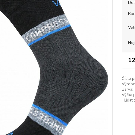
Dos
Bar
Vel
Nej
12
Číslo p
Výrobc
Barva:
Výška 
Hlídat 