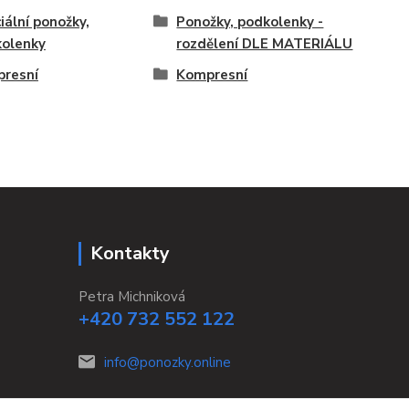
iální ponožky,
Ponožky, podkolenky -
olenky
rozdělení DLE MATERIÁLU
resní
Kompresní
Kontakty
Petra Michniková
+420 732 552 122
info@ponozky.online