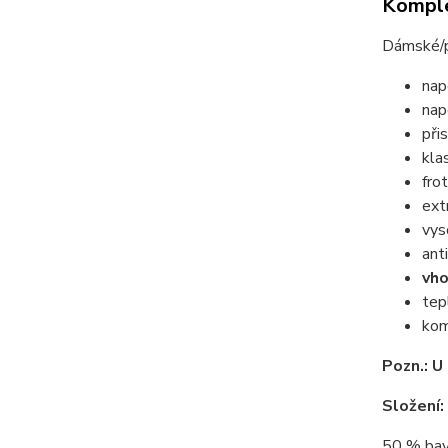
Komple
Dámské/p
nap
nap
přis
kla
fro
ext
vys
ant
vho
tep
kom
Pozn.: U
Složení:
50 % bav