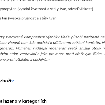
propylen (vysoká životnost a stálý tvar, odvádí vlhkost)
tan (vysoká pružnost a stálý tvar)
ky tvarované kompresivní výrobky VoXX působí pozitivně na
jsou vhodné tam, kde dochází k přílišnému zatížení končetin. N
generaci. Pomáhají rychlejší regeneraci svalů, snižují otoky 
bém stání, cestování a jako prevence proti křečovým žílám. Z
rana proti otlakům a puchýřům.
zboží
zařazeno v kategoriích