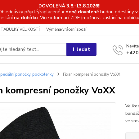
DOVOLENÁ 3.8.-13.8.2026!!
Objednávky
přijaté/zaplacené
v době dovolené
budou odeslány
v
eslání
na dobírku
. Více informací
ZDE (možnost zaslání na dobírku
TABULKY VELIKOSTÍ
Výměna/vrácení zboží
Nevíte
Hledat
+420
peciální ponožky, podkolenky
Fixan kompresní ponožky VoXX
n kompresní ponožky VoXX
Veliko
bandáž
ve sro