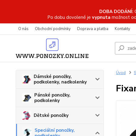
DOBA DODÁNÍ:
Po dobu dovolené je
vypnuta
možnost od
O nás
Obchodní podmínky
Doprava a platba
Kontakty
Úvod
S
Dámské ponožky,
podkolenky, nadkolenky
Fixa
Pánské ponožky,
podkolenky
Dětské ponožky
Speciální ponožky,
podkolenky