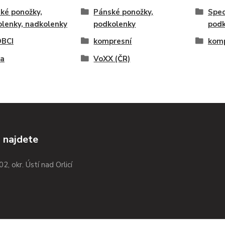
ké ponožky,
Pánské ponožky,
Spec
lenky, nadkolenky
podkolenky
podk
BCI
kompresní
komp
na
VoXX (ČR)
 najdete
02, okr. Ústí nad Orlicí