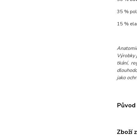
35 % poly
15 % elas
Anatomic
Výrobky 
tkání, re
dlouhodo
jako och
Původ 
Zboží 