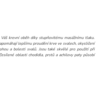
 Váš krevní oběh díky stupňovitému masážnímu tlaku.
apomáhají lepšímu proudění krve ve svalech, okysličení
nohou a bolesti svalů. Jsou také skvělé pro použití při
esílené oblasti chodidla, prstů a achilovy paty působí