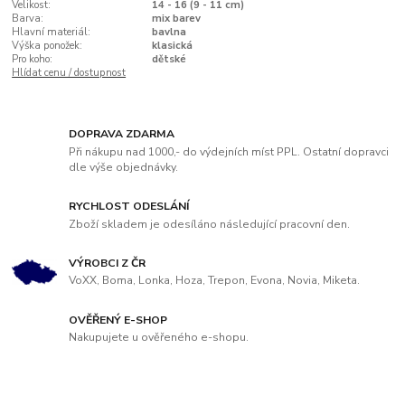
Velikost:
14 - 16 (9 - 11 cm)
Barva:
mix barev
Hlavní materiál:
bavlna
Výška ponožek:
klasická
Pro koho:
dětské
Hlídat cenu / dostupnost
DOPRAVA ZDARMA
Při nákupu nad 1000,- do výdejních míst PPL. Ostatní dopravci
dle výše objednávky.
RYCHLOST ODESLÁNÍ
Zboží skladem je odesíláno následující pracovní den.
VÝROBCI Z ČR
VoXX, Boma, Lonka, Hoza, Trepon, Evona, Novia, Miketa.
OVĚŘENÝ E-SHOP
Nakupujete u ověřeného e-shopu.