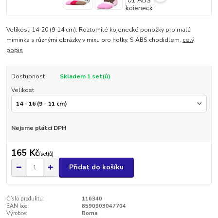
Velikosti 14-20 (9-14 cm). Roztomilé kojenecké ponožky pro malá
miminka s různými obrázky v mixu pro holky. S ABS chodidlem.
celý
popis
Dostupnost
Skladem 1 set(ů)
Velikost
Nejsme plátci DPH
165 Kč
/
set(ů)
Přidat do košíku
Číslo produktu:
116340
EAN kód:
8590903047704
Výrobce:
Boma