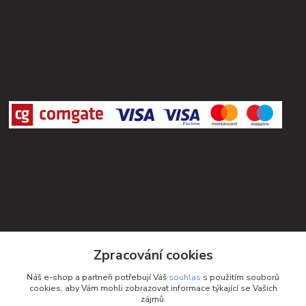
Kontakty
Zpracování cookies
Petra Michniková
Náš e-shop a partneři potřebují Váš
souhlas
s použitím souborů
+420 732 552 122
cookies, aby Vám mohli zobrazovat informace týkající se Vašich
zájmů.