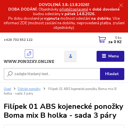
DOVOLENÁ 3.8.-13.8.2026!!
DOBA DODÁNÍ:
Objednávky
přijaté/zaplacené
v době dovolené
budou odeslány
v pátek 14.8.2026.
Po dobu dovolené je
vypnuta
možnost odeslání
na dobírku
. Více
informací
ZDE (možnost zaslání na dobírku, neprovedená platba, zrušení
objednávky).
0
ks
+420 732 552 122
za
0 Kč
Menu
Hledat
Úvod
Dětské ponožky
Filípek 01 ABS kojenecké ponožky Boma mix B
holka - sada 3 páry
Filípek 01 ABS kojenecké ponožky
Boma mix B holka - sada 3 páry