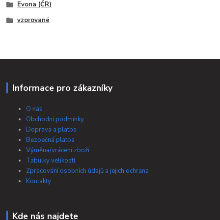
Evona (ČR)
vzorované
Informace pro zákazníky
O nás
Obchodní podmínky
Doprava a platba
Bezpečná platba
Výměna/vrácení zboží
Tabulky velikostí
Zpracování osobních údajů a jejich ochrana
Kontakty
Kde nás najdete