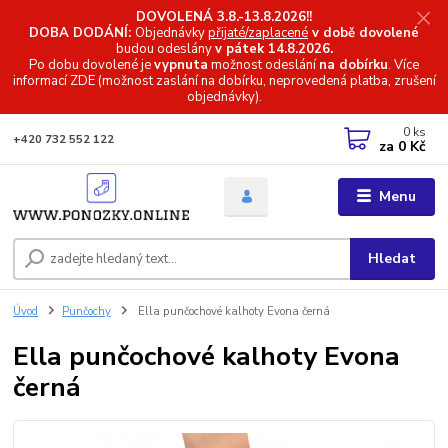
DOVOLENÁ 3.8.-13.8.2026!!
DOBA DODÁNÍ:
Objednávky
přijaté/zaplacené
v době dovolené
budou odeslány
v pátek 14.8.2026.
Po dobu dovolené je
vypnuta
možnost odeslání
na dobírku
. Více
informací
ZDE (možnost zaslání na dobírku, neprovedená platba, zrušení
objednávky).
0
ks
+420 732 552 122
za
0 Kč
Menu
Hledat
Úvod
Punčochy
Ella punčochové kalhoty Evona černá
Ella punčochové kalhoty Evona
černá