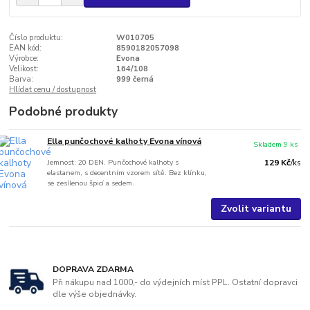
Číslo produktu:
W010705
EAN kód:
8590182057098
Výrobce:
Evona
Velikost:
164/108
Barva:
999 černá
Hlídat cenu / dostupnost
Podobné produkty
Ella punčochové kalhoty Evona vínová
Skladem 9 ks
Jemnost: 20 DEN. Punčochové kalhoty s
129 Kč
/
ks
elastanem, s decentním vzorem sítě. Bez klínku,
se zesílenou špicí a sedem.
Zvolit variantu
DOPRAVA ZDARMA
Při nákupu nad 1000,- do výdejních míst PPL. Ostatní dopravci
dle výše objednávky.