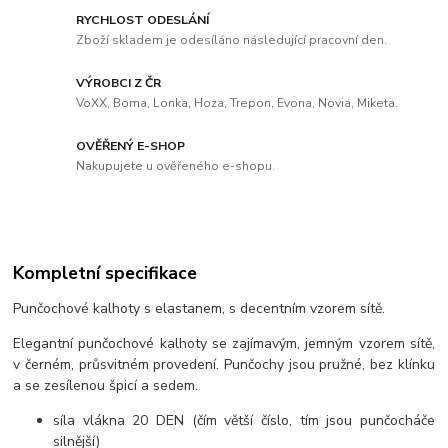
RYCHLOST ODESLÁNÍ
Zboží skladem je odesíláno následující pracovní den.
VÝROBCI Z ČR
VoXX, Boma, Lonka, Hoza, Trepon, Evona, Novia, Miketa.
OVĚŘENÝ E-SHOP
Nakupujete u ověřeného e-shopu.
Kompletní specifikace
Punčochové kalhoty s elastanem, s decentním vzorem sítě.
Elegantní punčochové kalhoty se zajímavým, jemným vzorem sítě,
v černém, průsvitném provedení. Punčochy jsou pružné, bez klínku
a se zesílenou špicí a sedem.
síla vlákna 20 DEN (čím větší číslo, tím jsou punčocháče
silnější)