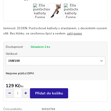
Jemnost: 20 DEN. Punčochové kalhoty s elastanem, s decentním vzorem
sítě. Bez klínku, se zesílenou špicí a sedem.
celý popis
Dostupnost
Skladem 2 ks
Velikost
Nejsme plátci DPH
129 Kč
/
ks
Přidat do košíku
Číslo produktu:
W010704