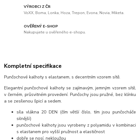
VÝROBCI Z ČR
VoXX, Boma, Lonka, Hoza, Trepon, Evona, Novia, Miketa.
OVĚŘENÝ E-SHOP
Nakupujete u ověřeného e-shopu.
Kompletní specifikace
Punčochové kalhoty s elastanem, s decentním vzorem sítě.
Elegantní punčochové kalhoty se zajímavým, jemným vzorem sítě,
v černém, průsvitném provedení. Punčochy jsou pružné, bez klínku
a se zesílenou špicí a sedem.
síla vlákna 20 DEN (čím větší číslo, tím jsou punčocháče
silnější)
punčochové kalhoty jsou vyrobeny z polyamidu v kombinaci
s elastanem pro vyšší pružnost a elastičnost
dobře se nosí, nekloužou