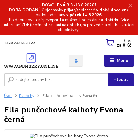
DOVOLENÁ 3.8.-13.8.2026!!
DOBA DODÁNÍ:
Objednávky
přijaté/zaplacené
v době dovolené
budou odeslány
v pátek 14.8.2026.
Po dobu dovolené je
vypnuta
možnost odeslání
na dobírku
. Více
informací
ZDE (možnost zaslání na dobírku, neprovedená platba, zrušení
objednávky).
0
ks
+420 732 552 122
za
0 Kč
Menu
Hledat
Úvod
Punčochy
Ella punčochové kalhoty Evona černá
Ella punčochové kalhoty Evona
černá