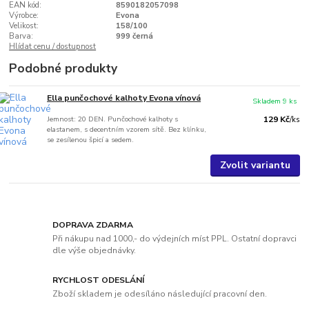
EAN kód:
8590182057098
Výrobce:
Evona
Velikost:
158/100
Barva:
999 černá
Hlídat cenu / dostupnost
Podobné produkty
Ella punčochové kalhoty Evona vínová
Skladem 9 ks
Jemnost: 20 DEN. Punčochové kalhoty s
129 Kč
/
ks
elastanem, s decentním vzorem sítě. Bez klínku,
se zesílenou špicí a sedem.
Zvolit variantu
DOPRAVA ZDARMA
Při nákupu nad 1000,- do výdejních míst PPL. Ostatní dopravci
dle výše objednávky.
RYCHLOST ODESLÁNÍ
Zboží skladem je odesíláno následující pracovní den.