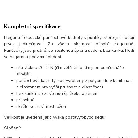
Kompletní specifikace
Elegantní elastické punčochové kalhoty s puntíky, které jim dodají
prvek jedinečnosti. Za všech okolností působí elegantně.
Punčochy jsou pružné, se zesílenou špicí a sedem, bez klínku. Hodí
se na jarní a podzimní období.
síla vlákna 20 DEN (čím větší číslo, tím jsou punčocháče
silnější)
punčochové kalhoty jsou vyrobeny z polyamidu v kombinaci
s elastanem pro vyšší pružnost a elastičnost
bez klínku, se zesílenou špičkoku a sedem
průsvitné
skvěle se nosí, nekloužou
Velikost je uvedená jako výška postavy/obvod sedu.
Složení: