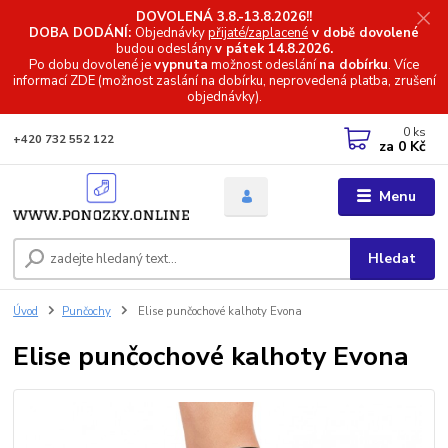
DOVOLENÁ 3.8.-13.8.2026!!
DOBA DODÁNÍ:
Objednávky
přijaté/zaplacené
v době dovolené
budou odeslány
v pátek 14.8.2026.
Po dobu dovolené je
vypnuta
možnost odeslání
na dobírku
. Více
informací
ZDE (možnost zaslání na dobírku, neprovedená platba, zrušení
objednávky).
0
ks
+420 732 552 122
za
0 Kč
Menu
Hledat
Úvod
Punčochy
Elise punčochové kalhoty Evona
Elise punčochové kalhoty Evona