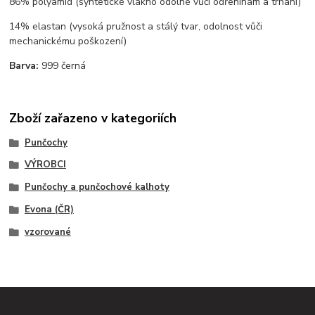
86% polyamid (syntetické vlákno odolné vůči odřeninám a trhání)
14% elastan (vysoká pružnost a stálý tvar, odolnost vůči
mechanickému poškození)
Barva:
999 černá
Zboží zařazeno v kategoriích
Punčochy
VÝROBCI
Punčochy a punčochové kalhoty
Evona (ČR)
vzorované