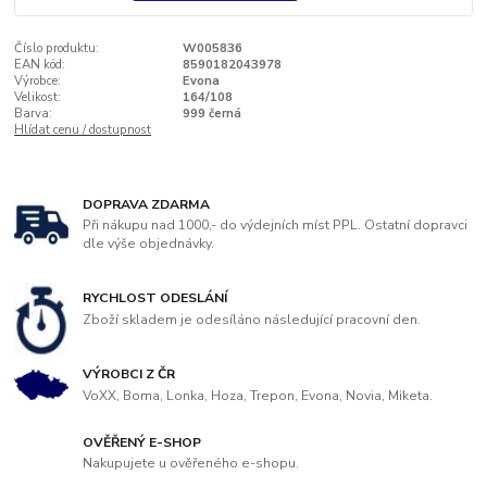
Číslo produktu:
W005836
EAN kód:
8590182043978
Výrobce:
Evona
Velikost:
164/108
Barva:
999 černá
Hlídat cenu / dostupnost
DOPRAVA ZDARMA
Při nákupu nad 1000,- do výdejních míst PPL. Ostatní dopravci
dle výše objednávky.
RYCHLOST ODESLÁNÍ
Zboží skladem je odesíláno následující pracovní den.
VÝROBCI Z ČR
VoXX, Boma, Lonka, Hoza, Trepon, Evona, Novia, Miketa.
OVĚŘENÝ E-SHOP
Nakupujete u ověřeného e-shopu.