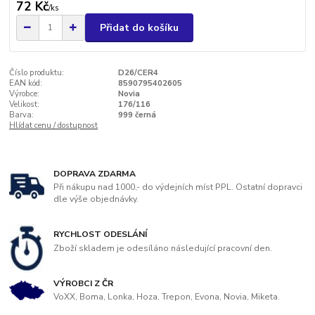
72 Kč
/
ks
Přidat do košíku
Číslo produktu:
D26/CER4
EAN kód:
8590795402605
Výrobce:
Novia
Velikost:
176/116
Barva:
999 černá
Hlídat cenu / dostupnost
DOPRAVA ZDARMA
Při nákupu nad 1000,- do výdejních míst PPL. Ostatní dopravci
dle výše objednávky.
RYCHLOST ODESLÁNÍ
Zboží skladem je odesíláno následující pracovní den.
VÝROBCI Z ČR
VoXX, Boma, Lonka, Hoza, Trepon, Evona, Novia, Miketa.