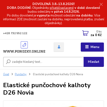
DOVOLENÁ 3.8.-13.8.2026!!
DOBA DODÁNÍ:
Objednávky
přijaté/zaplacené
v době dovolené
budou odeslány
v pátek 14.8.2026.
Po dobu dovolené je
vypnuta
možnost odeslání
na dobírku
. Více
informací
ZDE (možnost zaslání na dobírku, neprovedená platba, zrušení
objednávky).
0
ks
+420 732 552 122
za
0 Kč
Menu
Hledat
Úvod
Punčochy
Elastické punčochové kalhoty D26 Novia
Elastické punčochové kalhoty
D26 Novia