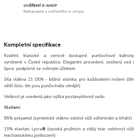
OVĚŘENÝ E-SHOP
Nakupujete u ověřeného e-shopu.
Kompletní specifikace
Kvalitní, klasické a cenově dostupné punčochové kalhoty
vyrobené v České republice. Elegantní provedení, zesílený sed i
špice, podpůrné se svěrným účinkem.
Síla vlákna 21 DEN - běžná silonka, pro každodenní nošení (čím
větší číslo, tím jsou punčocháče silnější).
Velikost je uvedená jako výška postavy/obvod sedu.
Složení:
85% polyamid (syntetické vlákno odolné vůči odřeninám a trhání)
15% elastan, Lycra
®
(vysoká pružnost a stálý tvar, odolnost vůči
mechanickému poškození)