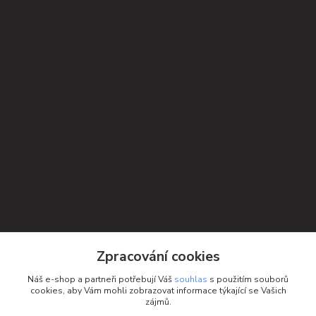
Zpracování cookies
Kontakty
Náš e-shop a partneři potřebují Váš
souhlas
s použitím souborů
cookies, aby Vám mohli zobrazovat informace týkající se Vašich
Petra Michniková
zájmů.
+420 732 552 122