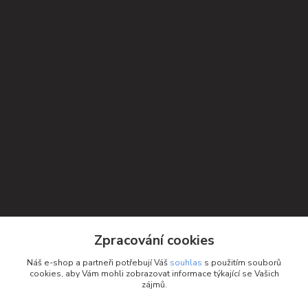
Zpracování cookies
Kontakty
Náš e-shop a partneři potřebují Váš
souhlas
s použitím souborů
cookies, aby Vám mohli zobrazovat informace týkající se Vašich
Petra Michniková
zájmů.
+420 732 552 122