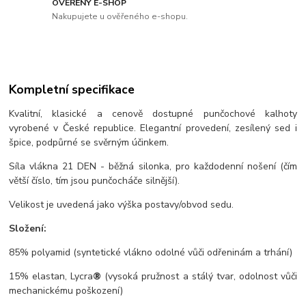
OVĚŘENÝ E-SHOP
Nakupujete u ověřeného e-shopu.
Kompletní specifikace
Kvalitní, klasické a cenově dostupné punčochové kalhoty
vyrobené v České republice. Elegantní provedení, zesílený sed i
špice, podpůrné se svěrným účinkem.
Síla vlákna 21 DEN - běžná silonka, pro každodenní nošení (čím
větší číslo, tím jsou punčocháče silnější).
Velikost je uvedená jako výška postavy/obvod sedu.
Složení:
85% polyamid (syntetické vlákno odolné vůči odřeninám a trhání)
15% elastan, Lycra
®
(vysoká pružnost a stálý tvar, odolnost vůči
mechanickému poškození)