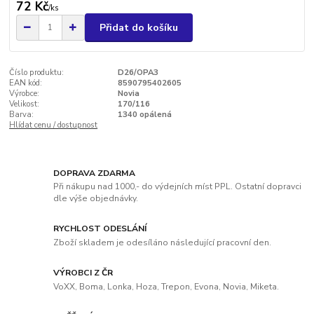
72 Kč
/
ks
Přidat do košíku
Číslo produktu:
D26/OPA3
EAN kód:
8590795402605
Výrobce:
Novia
Velikost:
170/116
Barva:
1340 opálená
Hlídat cenu / dostupnost
DOPRAVA ZDARMA
Při nákupu nad 1000,- do výdejních míst PPL. Ostatní dopravci
dle výše objednávky.
RYCHLOST ODESLÁNÍ
Zboží skladem je odesíláno následující pracovní den.
VÝROBCI Z ČR
VoXX, Boma, Lonka, Hoza, Trepon, Evona, Novia, Miketa.