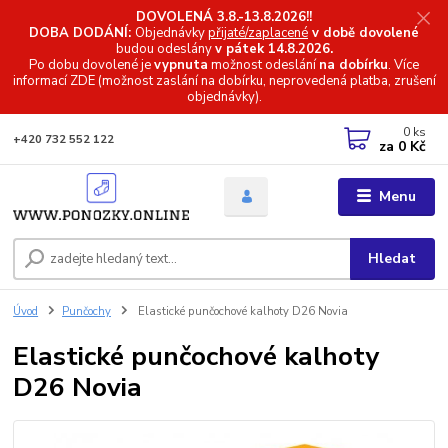
DOVOLENÁ 3.8.-13.8.2026!!
DOBA DODÁNÍ:
Objednávky
přijaté/zaplacené
v době dovolené
budou odeslány
v pátek 14.8.2026.
Po dobu dovolené je
vypnuta
možnost odeslání
na dobírku
. Více
informací
ZDE (možnost zaslání na dobírku, neprovedená platba, zrušení
objednávky).
0
ks
+420 732 552 122
za
0 Kč
Menu
Hledat
Úvod
Punčochy
Elastické punčochové kalhoty D26 Novia
Elastické punčochové kalhoty
D26 Novia