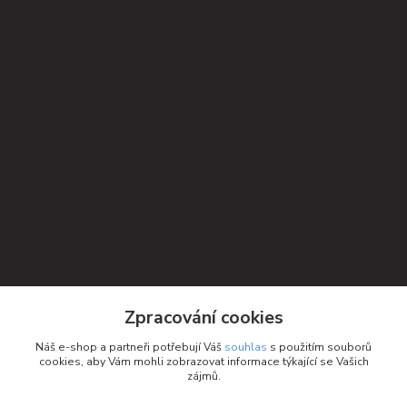
Zpracování cookies
Kontakty
Náš e-shop a partneři potřebují Váš
souhlas
s použitím souborů
cookies, aby Vám mohli zobrazovat informace týkající se Vašich
Petra Michniková
zájmů.
+420 732 552 122