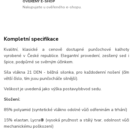
OVĚŘENÝ E-SHOP
Nakupujete u ověřeného e-shopu.
Kompletní specifikace
Kvalitní, klasické a cenově dostupné punčochové kalhoty
vyrobené v České republice. Elegantní provedení, zesílený sed i
špice, podpůrné se svěrným účinkem.
Síla vlákna 21 DEN - běžná silonka, pro každodenní nošení (čím
větší číslo, tím jsou punčocháče silnější).
Velikost je uvedená jako výška postavy/obvod sedu.
Složení:
85% polyamid (syntetické vlákno odolné vůči odřeninám a trhání)
15% elastan, Lycra
®
(vysoká pružnost a stálý tvar, odolnost vůči
mechanickému poškození)