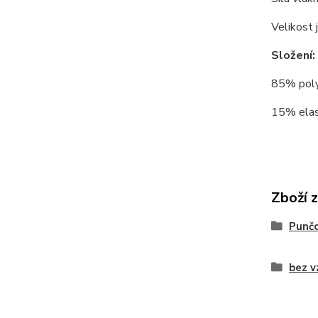
Velikost 
Složení:
85% polya
15% elas
Zboží 
Punč
bez v