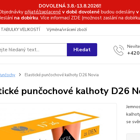
DOVOLENÁ 3.8.-13.8.2026!!
Objednávky
přijaté/zaplacené
v době dovolené
budou odeslány
v
eslání
na dobírku
. Více informací
ZDE (možnost zaslání na dobírku
TABULKY VELIKOSTÍ
Výměna/vrácení zboží
Nevíte
Hledat
+420
unčochy
Elastické punčochové kalhoty D26 Novia
tické punčochové kalhoty D26 N
Jemnos
kalhot
se svě