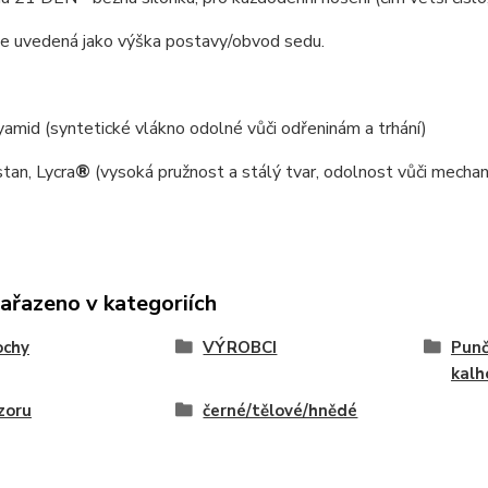
je uvedená jako výška postavy/obvod sedu.
mid (syntetické vlákno odolné vůči odřeninám a trhání)
tan, Lycra
®
(vysoká pružnost a stálý tvar, odolnost vůči mecha
zařazeno v kategoriích
ochy
VÝROBCI
Punč
kalh
zoru
černé/tělové/hnědé