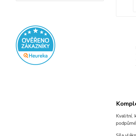
Komple
Kvalitní,
podpůrné
Síla vlák