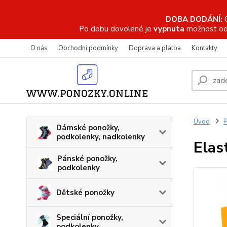
DOBA DODÁNÍ:
Po dobu dovolené je
vypnuta
možnost od
O nás
Obchodní podmínky
Doprava a platba
Kontakty
Úvod
P
Dámské ponožky,
podkolenky, nadkolenky
Elas
Pánské ponožky,
podkolenky
Dětské ponožky
Speciální ponožky,
podkolenky