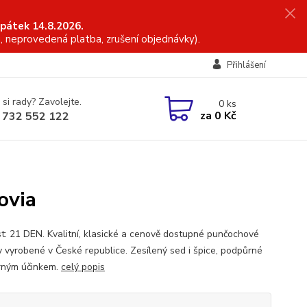
 pátek 14.8.2026.
, neprovedená platba, zrušení objednávky).
Přihlášení
 si rady? Zavolejte.
0
ks
za
0 Kč
 732 552 122
ovia
t: 21 DEN. Kvalitní, klasické a cenově dostupné punčochové
y vyrobené v České republice. Zesílený sed i špice, podpůrné
rným účinkem.
celý popis