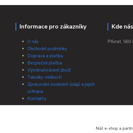
Informace pro zákazníky
Kde nás
O nás
Přívrat, 560 
Obchodní podmínky
Doprava a platba
Bezpečná platba
Výměna/vrácení zboží
Tabulky velikostí
Zpracování osobních údajů a jejich
ochrana
Kontakty
Náš e-shop a partn