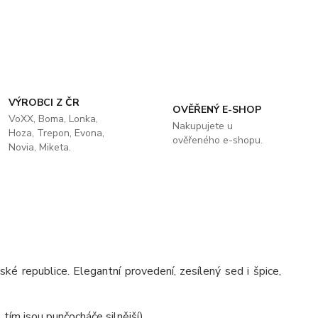
VÝROBCI Z ČR
OVĚŘENÝ E-SHOP
VoXX, Boma, Lonka,
Nakupujete u
Hoza, Trepon, Evona,
ověřeného e-shopu.
Novia, Miketa.
é republice. Elegantní provedení, zesílený sed i špice,
 tím jsou punčocháče silnější).