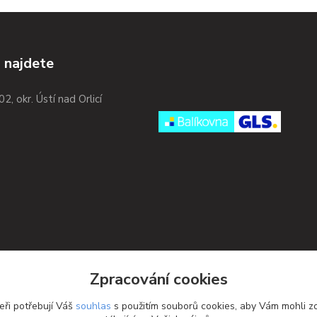
 najdete
02, okr. Ústí nad Orlicí
Zpracování cookies
eři potřebují Váš
souhlas
s použitím souborů cookies, aby Vám mohli z