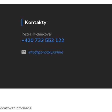
Kontakty
Petra Michniková
+420 732 552 122
info@ponozky.online
obrazovat informace