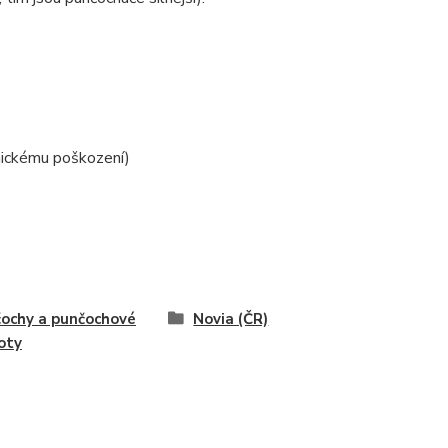
nickému poškození)
ochy a punčochové
Novia (ČR)
oty