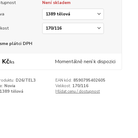
tupnost
Není skladem
va
ikost
sme plátci DPH
 Kč
Momentálně není k dispozici
/
ks
roduktu:
D26/TEL3
EAN kód:
8590795402605
e:
Novia
Velikost:
170/116
1389 tělová
Hlídat cenu / dostupnost