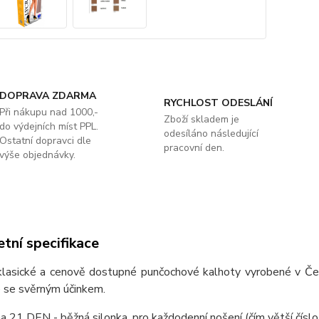
DOPRAVA ZDARMA
RYCHLOST ODESLÁNÍ
Při nákupu nad 1000,-
Zboží skladem je
do výdejních míst PPL.
odesíláno následující
Ostatní dopravci dle
pracovní den.
výše objednávky.
tní specifikace
 klasické a cenově dostupné punčochové kalhoty vyrobené v Česk
 se svěrným účinkem.
na 21 DEN - běžná silonka, pro každodenní nošení (čím větší číslo,