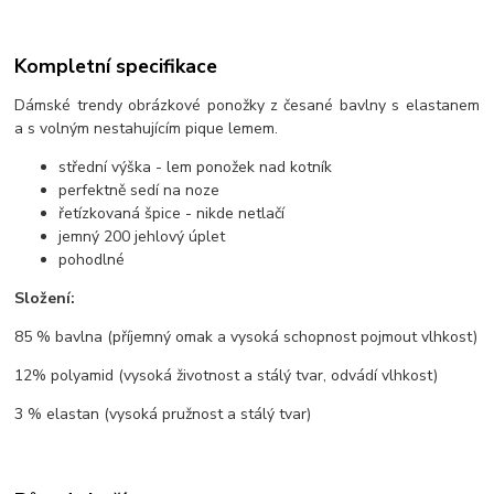
Kompletní specifikace
Dámské trendy obrázkové ponožky z česané bavlny s elastanem
a s volným nestahujícím pique lemem.
střední výška - lem ponožek nad kotník
perfektně sedí na noze
řetízkovaná špice - nikde netlačí
jemný 200 jehlový úplet
pohodlné
Složení:
85 % bavlna (příjemný omak a vysoká schopnost pojmout vlhkost)
12% polyamid (vysoká životnost a stálý tvar, odvádí vlhkost)
3 % elastan (vysoká pružnost a stálý tvar)