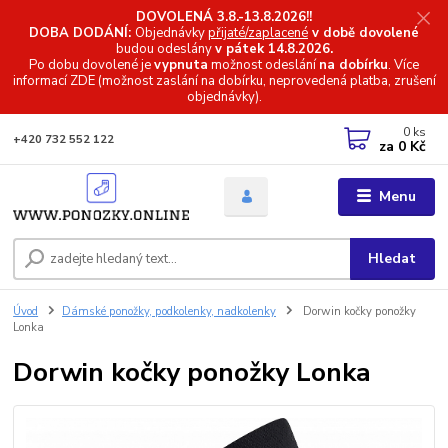
DOVOLENÁ 3.8.-13.8.2026!!
DOBA DODÁNÍ:
Objednávky
přijaté/zaplacené
v době dovolené
budou odeslány
v pátek 14.8.2026.
Po dobu dovolené je
vypnuta
možnost odeslání
na dobírku
. Více
informací
ZDE (možnost zaslání na dobírku, neprovedená platba, zrušení
objednávky).
0
ks
+420 732 552 122
za
0 Kč
Menu
Hledat
Úvod
Dámské ponožky, podkolenky, nadkolenky
Dorwin kočky ponožky
Lonka
Dorwin kočky ponožky Lonka