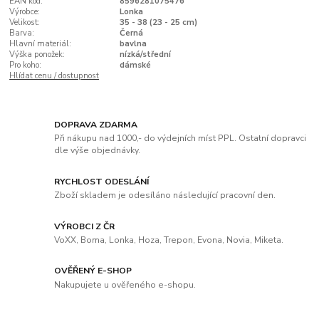
EAN kód:
8596281075476
Výrobce:
Lonka
Velikost:
35 - 38 (23 - 25 cm)
Barva:
Černá
Hlavní materiál:
bavlna
Výška ponožek:
nízká/střední
Pro koho:
dámské
Hlídat cenu / dostupnost
DOPRAVA ZDARMA
Při nákupu nad 1000,- do výdejních míst PPL. Ostatní dopravci
dle výše objednávky.
RYCHLOST ODESLÁNÍ
Zboží skladem je odesíláno následující pracovní den.
VÝROBCI Z ČR
VoXX, Boma, Lonka, Hoza, Trepon, Evona, Novia, Miketa.
OVĚŘENÝ E-SHOP
Nakupujete u ověřeného e-shopu.