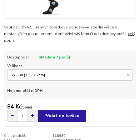
Velikosti 35-42. „Trendy“ obrázkové ponožky ve střední výšce s
nestahujícím pique lemem, které oživí Váš letní či prázdninový outfit.
celý
popis
Dostupnost
Skladem 7 pár(ů)
Velikost
Nejsme plátci DPH
84 Kč
/
pár(ů)
Přidat do košíku
Číslo produktu:
118680