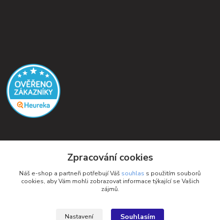
Kontakty
Zpracování cookies
Petra Michniková
Náš e-shop a partneři potřebují Váš
souhlas
s použitím souborů
+420 732 552 122
cookies, aby Vám mohli zobrazovat informace týkající se Vašich
zájmů.
info@ponozky.online
Souhlasím
Nastavení