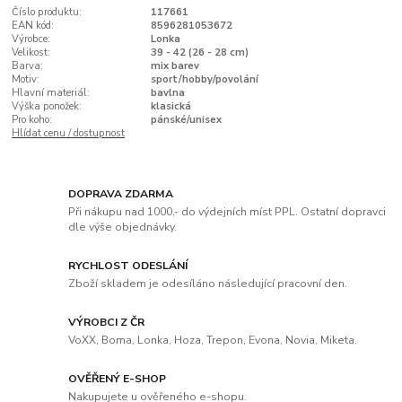
Číslo produktu:
117661
EAN kód:
8596281053672
Výrobce:
Lonka
Velikost:
39 - 42 (26 - 28 cm)
Barva:
mix barev
Motiv:
sport/hobby/povolání
Hlavní materiál:
bavlna
Výška ponožek:
klasická
Pro koho:
pánské/unisex
Hlídat cenu / dostupnost
DOPRAVA ZDARMA
Při nákupu nad 1000,- do výdejních míst PPL. Ostatní dopravci
dle výše objednávky.
RYCHLOST ODESLÁNÍ
Zboží skladem je odesíláno následující pracovní den.
VÝROBCI Z ČR
VoXX, Boma, Lonka, Hoza, Trepon, Evona, Novia, Miketa.
OVĚŘENÝ E-SHOP
Nakupujete u ověřeného e-shopu.