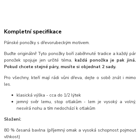
Kompletní specifikace
Pánské ponožky s dřevorubeckým motivem.
Buďte originální! Tyto ponožky boří zaběhnuté tradice a každý pár
ponožek spojuje jen určité téma,
každá ponožka je pak jiná.
Pokud chcete stejné páry, musíte si objednat 2 sady.
Pro všechny, kteří mají rádi vůni dřeva, dejte o sobě znát i mimo
les.
klasická výška - cca do 1/2 lýtek
jemný svěr lemu, stop otlakům - lem je vysoký a volný,
nesvírá nohu a tím nedochází k otlakům
Složení:
80 % česaná bavlna (příjemný omak a vysoká schopnost pojmout
vlhkost)