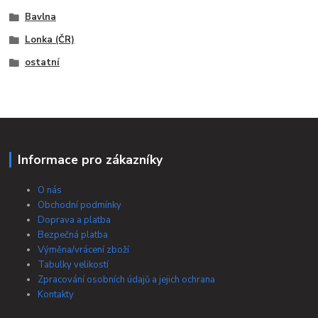
Bavlna
Lonka (ČR)
ostatní
Informace pro zákazníky
O nás
Obchodní podmínky
Doprava a platba
Bezpečná platba
Výměna/vrácení zboží
Tabulky velikostí
Zpracování osobních údajů a jejich ochrana
Kontakty