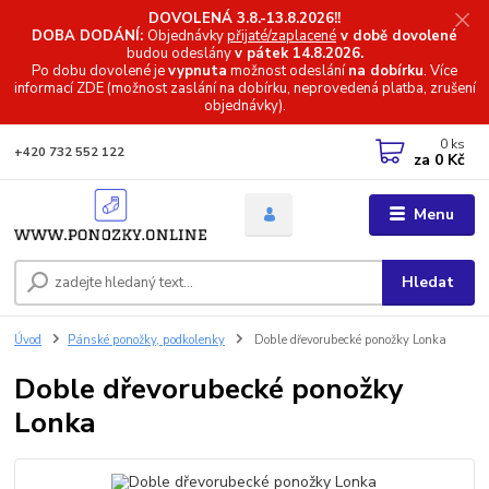
DOVOLENÁ 3.8.-13.8.2026!!
DOBA DODÁNÍ:
Objednávky
přijaté/zaplacené
v době dovolené
budou odeslány
v pátek 14.8.2026.
Po dobu dovolené je
vypnuta
možnost odeslání
na dobírku
. Více
informací
ZDE (možnost zaslání na dobírku, neprovedená platba, zrušení
objednávky).
0
ks
+420 732 552 122
za
0 Kč
Menu
Hledat
Úvod
Pánské ponožky, podkolenky
Doble dřevorubecké ponožky Lonka
Doble dřevorubecké ponožky
Lonka