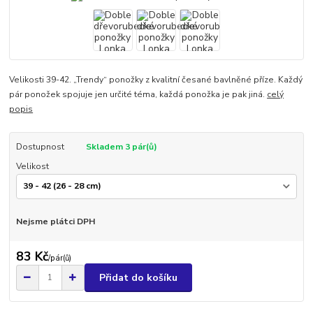
Velikosti 39-42. „Trendy“ ponožky z kvalitní česané bavlněné příze. Každý
pár ponožek spojuje jen určité téma, každá ponožka je pak jiná.
celý
popis
Dostupnost
Skladem 3 pár(ů)
Velikost
Nejsme plátci DPH
83 Kč
/
pár(ů)
Přidat do košíku