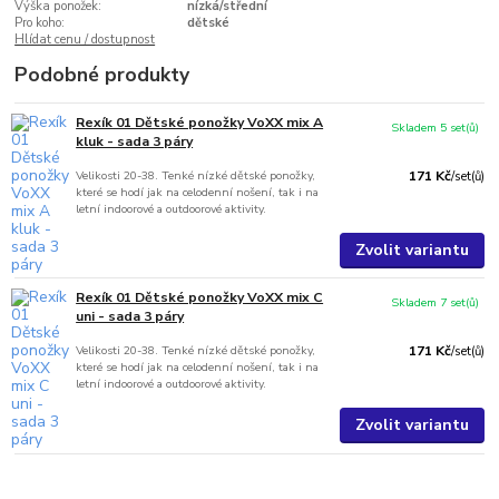
Výška ponožek:
nízká/střední
Pro koho:
dětské
Hlídat cenu / dostupnost
Podobné produkty
Rexík 01 Dětské ponožky VoXX mix A
Skladem 5 set(ů)
kluk - sada 3 páry
Velikosti 20-38. Tenké nízké dětské ponožky,
171 Kč
/
set(ů)
které se hodí jak na celodenní nošení, tak i na
letní indoorové a outdoorové aktivity.
Zvolit variantu
Rexík 01 Dětské ponožky VoXX mix C
Skladem 7 set(ů)
uni - sada 3 páry
Velikosti 20-38. Tenké nízké dětské ponožky,
171 Kč
/
set(ů)
které se hodí jak na celodenní nošení, tak i na
letní indoorové a outdoorové aktivity.
Zvolit variantu