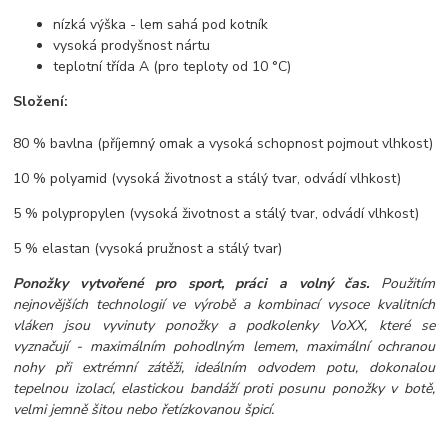
nízká výška - lem sahá pod kotník
vysoká prodyšnost nártu
teplotní třída A (pro teploty od 10 °C)
Složení:
80 % bavlna (příjemný omak a vysoká schopnost pojmout vlhkost)
10 % polyamid (vysoká životnost a stálý tvar, odvádí vlhkost)
5 % polypropylen (vysoká životnost a stálý tvar, odvádí vlhkost)
5 % elastan (vysoká pružnost a stálý tvar)
Ponožky vytvořené pro sport, práci a volný čas.
Použitím
nejnovějších technologií ve výrobě a kombinací vysoce kvalitních
vláken jsou vyvinuty ponožky a podkolenky VoXX, které se
vyznačují - maximálním pohodlným lemem, maximální ochranou
nohy při extrémní zátěži, ideálním odvodem potu, dokonalou
tepelnou izolací, elastickou bandáží proti posunu ponožky v botě,
velmi jemně šitou nebo řetízkovanou špicí.