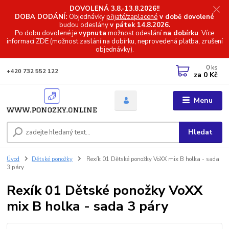
DOVOLENÁ 3.8.-13.8.2026!!
DOBA DODÁNÍ:
Objednávky
přijaté/zaplacené
v době dovolené
budou odeslány
v pátek 14.8.2026.
Po dobu dovolené je
vypnuta
možnost odeslání
na dobírku
. Více
informací
ZDE (možnost zaslání na dobírku, neprovedená platba, zrušení
objednávky).
0
ks
+420 732 552 122
za
0 Kč
Menu
Hledat
Úvod
Dětské ponožky
Rexík 01 Dětské ponožky VoXX mix B holka - sada
3 páry
Rexík 01 Dětské ponožky VoXX
mix B holka - sada 3 páry