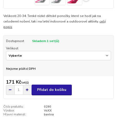
Velikosti 20-34. Tenké nízké dětské ponožky, které se hodí jak na
celodenní nošení, tak i na letní indoorové a outdoorové aktivity.
celý
popis
Dostupnost
Skladem 1 set(ů)
Velikost
Nejsme plátci DPH
171 Kč
/
set(ů)
Přidat do košíku
Číslo produktu:
0290
Výrobce:
VoXX
Hlavní materiál:
bavlna