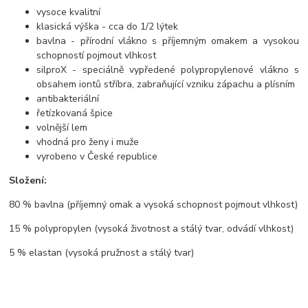
vysoce kvalitní
klasická výška - cca do 1/2 lýtek
bavlna - přírodní vlákno s příjemným omakem a vysokou
schopností pojmout vlhkost
silproX - speciálně vypředené polypropylenové vlákno s
obsahem iontů stříbra, zabraňující vzniku zápachu a plísním
antibakteriální
řetízkovaná špice
volnější lem
vhodná pro ženy i muže
vyrobeno v České republice
Složení:
80 % bavlna (příjemný omak a vysoká schopnost pojmout vlhkost)
15 % polypropylen (vysoká životnost a stálý tvar, odvádí vlhkost)
5 % elastan (vysoká pružnost a stálý tvar)