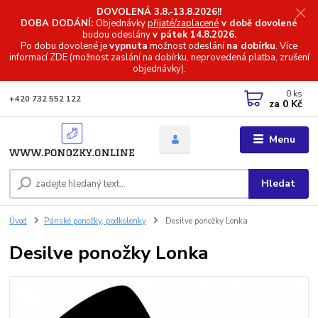
DOVOLENÁ 3.8.-13.8.2026!!
DOBA DODÁNÍ:
Objednávky
přijaté/zaplacené
v době dovolené
budou odeslány
v pátek 14.8.2026.
Po dobu dovolené je
vypnuta
možnost odeslání
na dobírku
. Více
informací
ZDE (možnost zaslání na dobírku, neprovedená platba, zrušení
objednávky).
0
ks
+420 732 552 122
za
0 Kč
Menu
Hledat
Úvod
Pánské ponožky, podkolenky
Desilve ponožky Lonka
Desilve ponožky Lonka