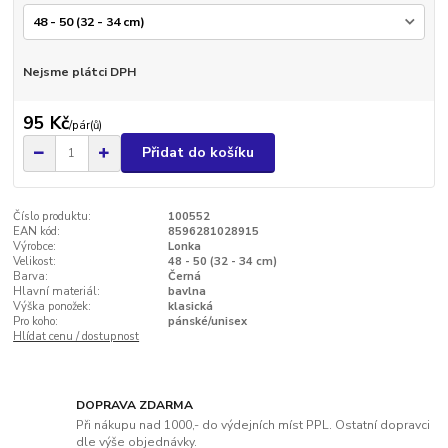
Nejsme plátci DPH
95 Kč
/
pár(ů)
Přidat do košíku
Číslo produktu:
100552
EAN kód:
8596281028915
Výrobce:
Lonka
Velikost:
48 - 50 (32 - 34 cm)
Barva:
Černá
Hlavní materiál:
bavlna
Výška ponožek:
klasická
Pro koho:
pánské/unisex
Hlídat cenu / dostupnost
DOPRAVA ZDARMA
Při nákupu nad 1000,- do výdejních míst PPL. Ostatní dopravci
dle výše objednávky.