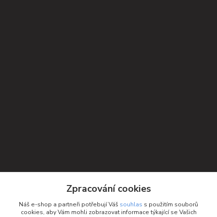
Zpracování cookies
Náš e-shop a partneři potřebují Váš
souhlas
s použitím souborů
cookies, aby Vám mohli zobrazovat informace týkající se Vašich