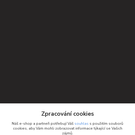
Zpracování cookies
Náš e-shop a partneři potřebují Váš
souhlas
s použitím souborů
cookies, aby Vám mohli zobrazovat informace týkající se Vašich
zájmů.