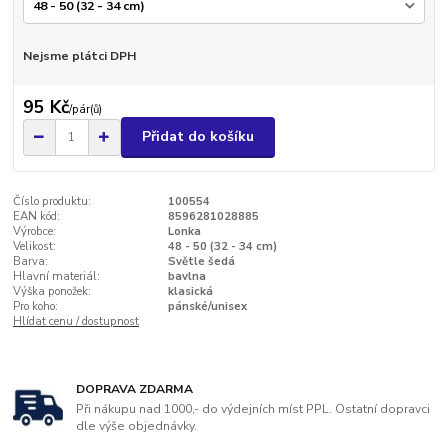
Nejsme plátci DPH
95 Kč
/
pár(ů)
Přidat do košíku
Číslo produktu:
100554
EAN kód:
8596281028885
Výrobce:
Lonka
Velikost:
48 - 50 (32 - 34 cm)
Barva:
Světle šedá
Hlavní materiál:
bavlna
Výška ponožek:
klasická
Pro koho:
pánské/unisex
Hlídat cenu / dostupnost
DOPRAVA ZDARMA
Při nákupu nad 1000,- do výdejních míst PPL. Ostatní dopravci
dle výše objednávky.