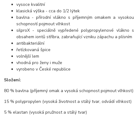
vysoce kvalitní
klasická výška - cca do 1/2 lýtek
bavlna - přírodní vlákno s příjemným omakem a vysokou
schopností pojmout vlhkost
silproX - speciálně vypředené polypropylenové vlákno s
obsahem iontů stříbra, zabraňující vzniku zápachu a plísním
antibakteriální
řetízkovaná špice
volnější lem
vhodná pro ženy i muže
vyrobeno v České republice
Složení:
80 % bavlna (příjemný omak a vysoká schopnost pojmout vlhkost)
15 % polypropylen (vysoká životnost a stálý tvar, odvádí vlhkost)
5 % elastan (vysoká pružnost a stálý tvar)