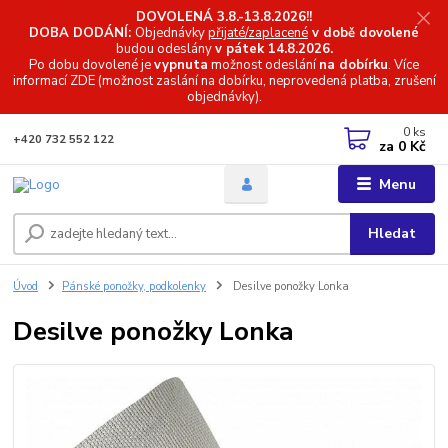
DOVOLENÁ 3.8.-13.8.2026!!
DOBA DODÁNÍ:
Objednávky
přijaté/zaplacené
v době dovolené
budou odeslány
v pátek 14.8.2026.
Po dobu dovolené je
vypnuta
možnost odeslání
na dobírku
. Více
informací
ZDE (možnost zaslání na dobírku, neprovedená platba, zrušení
objednávky).
0
ks
+420 732 552 122
za
0 Kč
Menu
Hledat
Úvod
Pánské ponožky, podkolenky
Desilve ponožky Lonka
Desilve ponožky Lonka