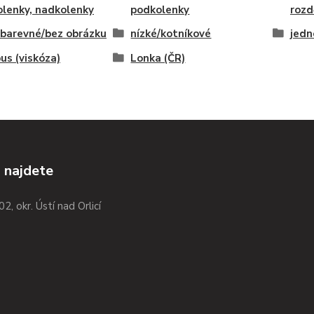
lenky, nadkolenky
podkolenky
rozd
barevné/bez obrázku
nízké/kotníkové
jedn
s (viskóza)
Lonka (ČR)
 najdete
02, okr. Ústí nad Orlicí