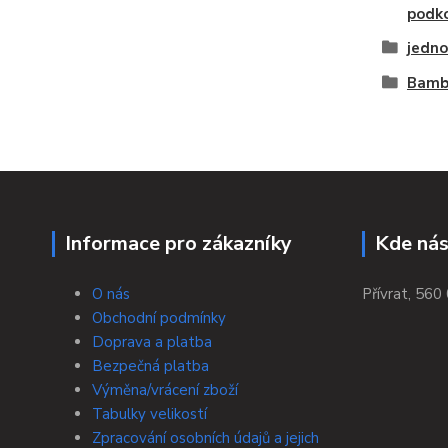
podko
jedno
Bambu
Informace pro zákazníky
Kde nás
O nás
Přívrat, 560 
Obchodní podmínky
Doprava a platba
Bezpečná platba
Výměna/vrácení zboží
Tabulky velikostí
Zpracování osobních údajů a jejich