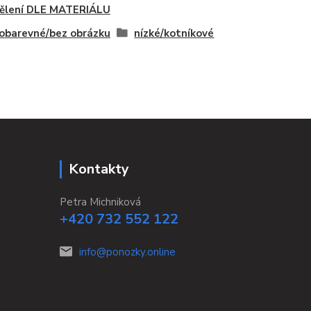
ělení DLE MATERIÁLU
obarevné/bez obrázku
nízké/kotníkové
Kontakty
Petra Michniková
+420 732 552 122
info@ponozky.online