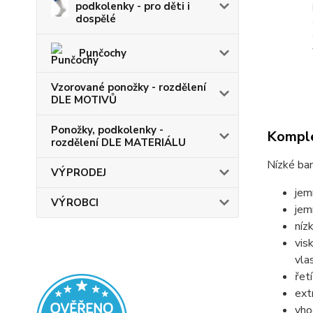
podkolenky - pro děti i
dospělé
Punčochy
Vzorované ponožky - rozdělení
DLE MOTIVŮ
Ponožky, podkolenky -
Komple
rozdělení DLE MATERIÁLU
Nízké ba
VÝPRODEJ
jem
VÝROBCI
jem
níz
vis
vla
řet
ext
vho