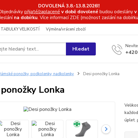
DOVOLENÁ 3.8.-13.8.2026!!
Objednávky
přijaté/zaplacené
v době dovolené
budou odeslány
v
eslání
na dobírku
. Více informací
ZDE (možnost zaslání na dobírku
TABULKY VELIKOSTÍ
Výměna/vrácení zboží
Nevíte
Hledat
+420
ámské ponožky, podkolenky, nadkolenky
Desi ponožky Lonka
 ponožky Lonka
Veliko
každod
úplet.