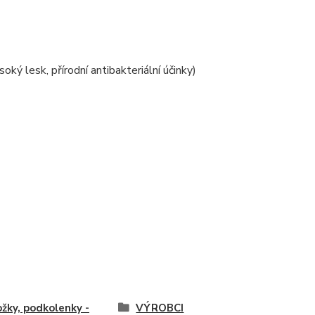
ý lesk, přírodní antibakteriální účinky)
žky, podkolenky -
VÝROBCI