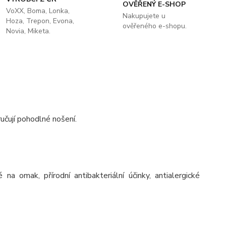
OVĚŘENÝ E-SHOP
VoXX, Boma, Lonka,
Nakupujete u
Hoza, Trepon, Evona,
ověřeného e-shopu.
Novia, Miketa.
čují pohodlné nošení.
a omak, přírodní antibakteriální účinky, antialergické