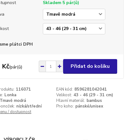
tupnost
Skladem 5 pár(ů)
va
ikost
sme plátci DPH
 Kč
Přidat do košíku
/
pár(ů)
roduktu:
116071
EAN kód:
8596281042041
e:
Lonka
Velikost:
43 - 46 (29 - 31 cm)
Tmavě modrá
Hlavní materiál:
bambus
ponožek:
nízká/střední
Pro koho:
pánské/unisex
cenu / dostupnost
VÝROBCI Z ČR