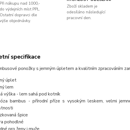
Při nákupu nad 1000,-
Zboží skladem je
do výdejních míst PPL.
odesíláno následující
Ostatní dopravci dle
pracovní den.
výše objednávky.
tní specifikace
mbusové ponožky s jemným úpletem a kvalitním zpracováním zaru
ný úplet
ný lem
ká výška - lem sahá pod kotník
kóza bambus - přírodní příze s vysokým leskem, velmi jemné n
stnosti
ízkovaná špice
ra pohodlné
dné pro ženy i muže