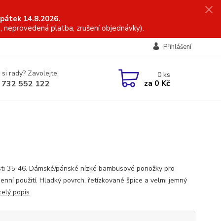
 pátek 14.8.2026.
, neprovedená platba, zrušení objednávky).
Přihlášení
 si rady? Zavolejte.
0
ks
za
0 Kč
 732 552 122
sti 35-46. Dámské/pánské nízké bambusové ponožky pro
enní použití. Hladký povrch, řetízkované špice a velmi jemný
celý popis