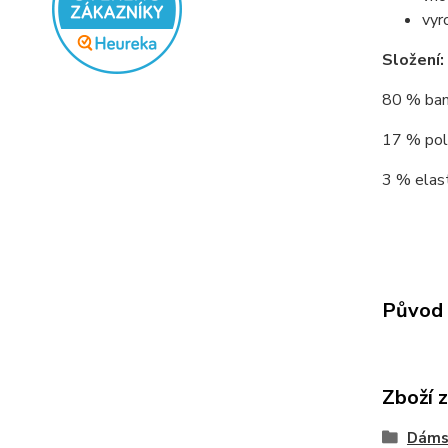
vyr
Složení:
80 % bamb
17 % poly
3 % elast
Původ 
Zboží 
Dáms