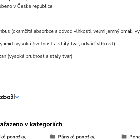
obeno v České republice
us (okamžitá absorbce a odvod vlhkosti, velmi jemný omak, vysok
amid (vysoká životnost a stálý tvar, odvádí vlhkost)
an (vysoká pružnost a stálý tvar)
zboží
zařazeno v kategoriích
ké ponožky,
Pánské ponožky,
Pono