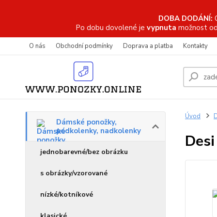
DOBA DODÁNÍ:
Po dobu dovolené je
vypnuta
možnost od
O nás
Obchodní podmínky
Doprava a platba
Kontakty
Úvod
D
Dámské ponožky,
podkolenky, nadkolenky
Desi
jednobarevné/bez obrázku
s obrázky/vzorované
nízké/kotníkové
klasické