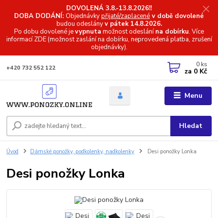
DOVOLENÁ 3.8.-13.8.2026!!
DOBA DODÁNÍ:
Objednávky
přijaté/zaplacené
v době dovolené
budou odeslány
v pátek 14.8.2026.
Po dobu dovolené je
vypnuta
možnost odeslání
na dobírku
. Více
informací
ZDE (možnost zaslání na dobírku, neprovedená platba, zrušení
objednávky).
0
ks
+420 732 552 122
za
0 Kč
Menu
Hledat
Úvod
Dámské ponožky, podkolenky, nadkolenky
Desi ponožky Lonka
Desi ponožky Lonka