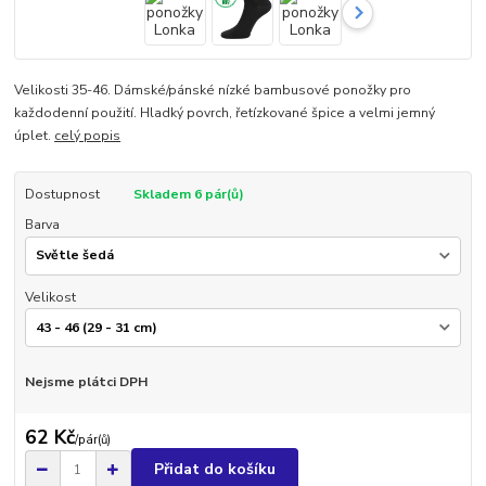
Velikosti 35-46. Dámské/pánské nízké bambusové ponožky pro
každodenní použití. Hladký povrch, řetízkované špice a velmi jemný
úplet.
celý popis
Dostupnost
Skladem 6 pár(ů)
Barva
Velikost
Nejsme plátci DPH
62 Kč
/
pár(ů)
Přidat do košíku