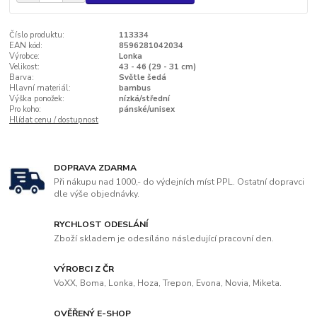
Číslo produktu:
113334
EAN kód:
8596281042034
Výrobce:
Lonka
Velikost:
43 - 46 (29 - 31 cm)
Barva:
Světle šedá
Hlavní materiál:
bambus
Výška ponožek:
nízká/střední
Pro koho:
pánské/unisex
Hlídat cenu / dostupnost
DOPRAVA ZDARMA
Při nákupu nad 1000,- do výdejních míst PPL. Ostatní dopravci
dle výše objednávky.
RYCHLOST ODESLÁNÍ
Zboží skladem je odesíláno následující pracovní den.
VÝROBCI Z ČR
VoXX, Boma, Lonka, Hoza, Trepon, Evona, Novia, Miketa.
OVĚŘENÝ E-SHOP