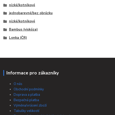
nízké/kotníkové
jednobarevné/bez obrázku
nízké/kotníkové
Bambus (viskóza)
Lonka (ČR)
Informace pro zákazníky
O nás
Obchodní podmínky
Doprava a platba
Bezpečná platba
Výměna/vrácení zboží
Tabulky velikostí