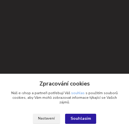
Kontakty
Zpracování cookies
Petra Michniková
Náš e-shop a partneři potřebují Váš
souhlas
s použitím souborů
+420 732 552 122
cookies, aby Vám mohli zobrazovat informace týkající se Vašich
zájmů.
info@ponozky.online
Souhlasím
Nastavení