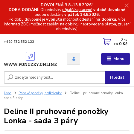
DOVOLENÁ 3.8.-13.8.2026!!
DOBA DODÁNÍ:
Objednávky
přijaté/zaplacené
v době dovolené
budou odeslány
v pátek 14.8.2026.
Po dobu dovolené je
vypnuta
možnost odeslání
na dobírku
. Více
informací
ZDE (možnost zaslání na dobírku, neprovedená platba, zrušení
objednávky).
0
ks
+420 732 552 122
za
0 Kč
Menu
Hledat
Úvod
Pánské ponožky, podkolenky
Deline II pruhované ponožky Lonka -
sada 3 páry
Deline II pruhované ponožky
Lonka - sada 3 páry