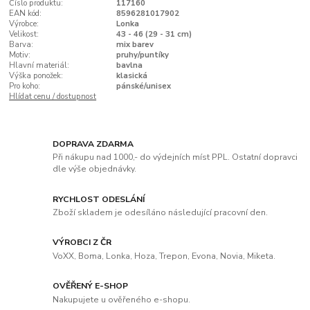
Číslo produktu:
117160
EAN kód:
8596281017902
Výrobce:
Lonka
Velikost:
43 - 46 (29 - 31 cm)
Barva:
mix barev
Motiv:
pruhy/puntíky
Hlavní materiál:
bavlna
Výška ponožek:
klasická
Pro koho:
pánské/unisex
Hlídat cenu / dostupnost
DOPRAVA ZDARMA
Při nákupu nad 1000,- do výdejních míst PPL. Ostatní dopravci
dle výše objednávky.
RYCHLOST ODESLÁNÍ
Zboží skladem je odesíláno následující pracovní den.
VÝROBCI Z ČR
VoXX, Boma, Lonka, Hoza, Trepon, Evona, Novia, Miketa.
OVĚŘENÝ E-SHOP
Nakupujete u ověřeného e-shopu.