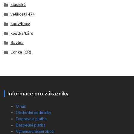
klasické
velikosti 47+
sady/boxy
kostka/káro
Bavlna
Lonka (ČR)
Informace pro zákazníky
O nás
Obchodní podmínky
Doprava a platba
Bezpečná platba
Výměna/vrácení zboží