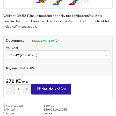
Velikosti 39-50. Pánské moderní ponožky pro každodenní využití s
hravým designem barevných kostek - oživí Váš outfit, ať už nosíte oblek
nebo džíny.
celý popis
Dostupnost
Skladem 4 set(ů)
Velikost
Nejsme plátci DPH
279 Kč
/
set(ů)
Přidat do košíku
Číslo produktu:
110490
EAN kód:
8596281010255
Výrobce:
Lonka