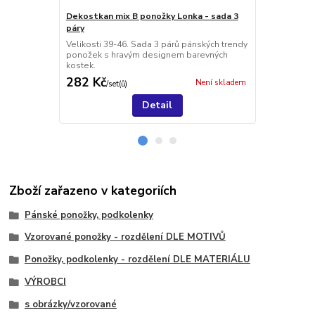
Dekostkan mix B ponožky Lonka - sada 3
Dekostkan m
páry
páry
Velikosti 39-46. Sada 3 párů pánských trendy
Velikosti 39
ponožek s hravým designem barevných
ponožek s h
kostek.
kostek.
282 Kč
282 Kč
Není skladem
/
set(ů)
/
set
Detail
Zboží zařazeno v kategoriích
Pánské ponožky, podkolenky
Vzorované ponožky - rozdělení DLE MOTIVŮ
Ponožky, podkolenky - rozdělení DLE MATERIÁLU
VÝROBCI
s obrázky/vzorované