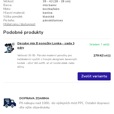
Velikost:
39 - 42 (26 - 28 cm)
Barva:
mix barev
Motiv:
kostka/káro
Hlavní materiál:
bavlna
Výška ponožek:
klasická
Pro koho:
pánské/unisex
Hlídat cenu / dostupnost
Podobné produkty
Decube mix B ponožky Lonka - sada 3
Skladem 7 set(ů)
páry
Velikosti 39-50. Pánské moderní ponožky pro
279 Kč
/
set(ů)
každodenní využití s hravým designem barevných
kostek - oživí Váš outfit, ať už nosíte oblek nebo
džíny.
Zvolit variantu
DOPRAVA ZDARMA
Při nákupu nad 1000,- do výdejních míst PPL. Ostatní dopravci
dle výše objednávky.