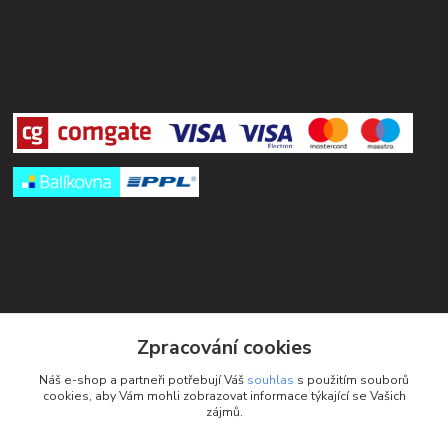
Kontakty
Zpracování cookies
Petra Michniková
Náš e-shop a partneři potřebují Váš
souhlas
s použitím souborů
+420 732 552 122
cookies, aby Vám mohli zobrazovat informace týkající se Vašich
zájmů.
info@ponozky.online