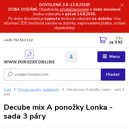
DOVOLENÁ 3.8.-13.8.2026!!
DOBA DODÁNÍ:
Objednávky
přijaté/zaplacené
v době dovolené
budou odeslány
v pátek 14.8.2026.
Po dobu dovolené je
vypnuta
možnost odeslání
na dobírku
. Více
informací
ZDE (možnost zaslání na dobírku, neprovedená platba, zrušení
objednávky).
0
ks
+420 732 552 122
za
0 Kč
Menu
Hledat
Úvod
Pánské ponožky, podkolenky
Decube mix A ponožky Lonka - sada 3
páry
Decube mix A ponožky Lonka -
sada 3 páry