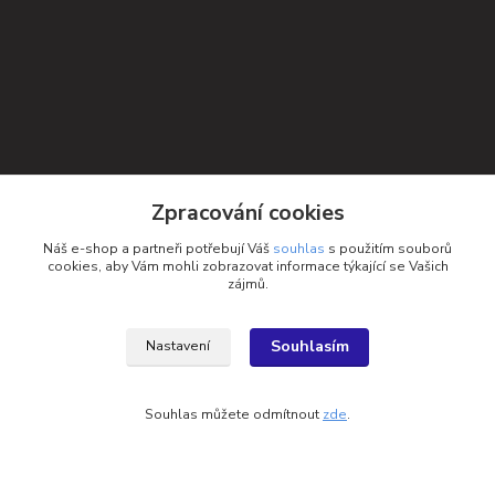
Zpracování cookies
Náš e-shop a partneři potřebují Váš
souhlas
s použitím souborů
cookies, aby Vám mohli zobrazovat informace týkající se Vašich
zájmů.
Souhlasím
Nastavení
Kontakty
Souhlas můžete odmítnout
zde
.
Petra Michniková
+420 732 552 122
info@ponozky.online