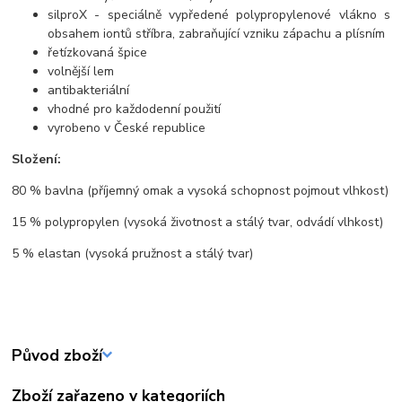
silproX - speciálně vypředené polypropylenové vlákno s
obsahem iontů stříbra, zabraňující vzniku zápachu a plísním
řetízkovaná špice
volnější lem
antibakteriální
vhodné pro každodenní použití
vyrobeno v České republice
Složení:
80 % bavlna (příjemný omak a vysoká schopnost pojmout vlhkost)
15 % polypropylen (vysoká životnost a stálý tvar, odvádí vlhkost)
5 % elastan (vysoká pružnost a stálý tvar)
Původ zboží
Zboží zařazeno v kategoriích