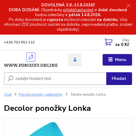
DOVOLENÁ 3.8.-13.8.2026!!
DOBA DODÁNÍ:
Objednávky
přijaté/zaplacené
v době dovolené
budou odeslány
v pátek 14.8.2026.
Po dobu dovolené je
vypnuta
možnost odeslání
na dobírku
. Více
informací
ZDE (možnost zaslání na dobírku, neprovedená platba, zrušení
objednávky).
0
ks
+420 732 552 122
za
0 Kč
Menu
Hledat
Úvod
Pánské ponožky, podkolenky
Decolor ponožky Lonka
Decolor ponožky Lonka