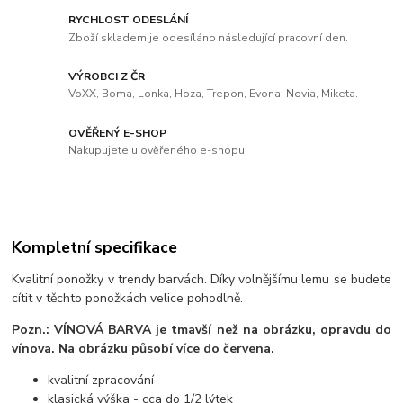
RYCHLOST ODESLÁNÍ
Zboží skladem je odesíláno následující pracovní den.
VÝROBCI Z ČR
VoXX, Boma, Lonka, Hoza, Trepon, Evona, Novia, Miketa.
OVĚŘENÝ E-SHOP
Nakupujete u ověřeného e-shopu.
Kompletní specifikace
Kvalitní ponožky v trendy barvách. Díky volnějšímu lemu se budete
cítit v těchto ponožkách velice pohodlně.
Pozn.: VÍNOVÁ BARVA
je tmavší než na obrázku, opravdu do
vínova. Na obrázku působí více do červena.
kvalitní zpracování
klasická výška - cca do 1/2 lýtek