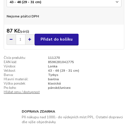
Nejsme plátci DPH
87 Kč
/
pár(ů)
Přidat do košíku
Číslo produktu:
111270
EAN kód:
8596281042775
Výrobce:
Lonka
Velikost:
43 - 46 (29 - 31 cm)
Barva:
Tyrkys
Hlavní materiál:
bavlna
Výška ponožek:
klasická
Pro koho:
pánské/unisex
Hlídat cenu / dostupnost
DOPRAVA ZDARMA
Při nákupu nad 1000,- do výdejních míst PPL. Ostatní dopravci
dle výše objednávky.