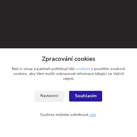
Zpracování cookies
Náš e-shop a partneři potřebují Váš
souhlas
s použitím souborů
cookies, aby Vám mohli zobrazovat informace týkající se Vašich
zájmů.
Souhlasím
Nastavení
Kontakty
Souhlas můžete odmítnout
zde
.
Petra Michniková
+420 732 552 122
info@ponozky.online