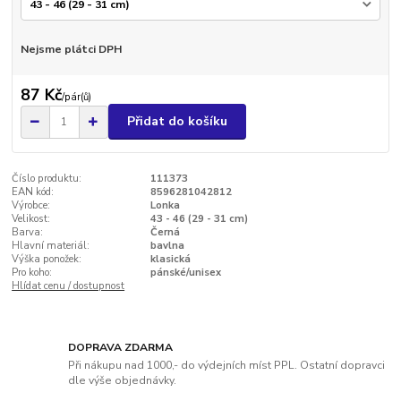
Nejsme plátci DPH
87 Kč
/
pár(ů)
Přidat do košíku
Číslo produktu:
111373
EAN kód:
8596281042812
Výrobce:
Lonka
Velikost:
43 - 46 (29 - 31 cm)
Barva:
Černá
Hlavní materiál:
bavlna
Výška ponožek:
klasická
Pro koho:
pánské/unisex
Hlídat cenu / dostupnost
DOPRAVA ZDARMA
Při nákupu nad 1000,- do výdejních míst PPL. Ostatní dopravci
dle výše objednávky.