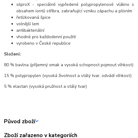
silproX - speciálně vypředené polypropylenové vlákno s
obsahem iontů stříbra, zabraňující vzniku zápachu a plísním
řetízkovaná špice
volnější lem
antibakteriální
vhodné pro každodenní použití
vyrobeno v České republice
Složení:
80 % bavlna (příjemný omak a vysoká schopnost pojmout vlhkost)
15 % polypropylen (vysoká životnost a stálý tvar, odvádí vlhkost)
5 % elastan (vysoká pružnost a stálý tvar)
Původ zboží
Zboží zařazeno v kategoriích