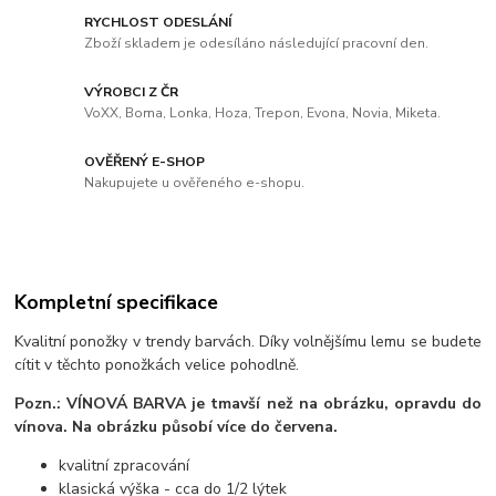
RYCHLOST ODESLÁNÍ
Zboží skladem je odesíláno následující pracovní den.
VÝROBCI Z ČR
VoXX, Boma, Lonka, Hoza, Trepon, Evona, Novia, Miketa.
OVĚŘENÝ E-SHOP
Nakupujete u ověřeného e-shopu.
Kompletní specifikace
Kvalitní ponožky v trendy barvách. Díky volnějšímu lemu se budete
cítit v těchto ponožkách velice pohodlně.
Pozn.: VÍNOVÁ BARVA
je tmavší než na obrázku, opravdu do
vínova. Na obrázku působí více do červena.
kvalitní zpracování
klasická výška - cca do 1/2 lýtek