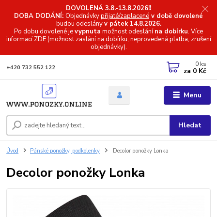
DOVOLENÁ 3.8.-13.8.2026!!
DOBA DODÁNÍ:
Objednávky
přijaté/zaplacené
v době dovolené
budou odeslány
v pátek 14.8.2026.
Po dobu dovolené je
vypnuta
možnost odeslání
na dobírku
. Více
informací
ZDE (možnost zaslání na dobírku, neprovedená platba, zrušení
objednávky).
0
ks
+420 732 552 122
za
0 Kč
Menu
Hledat
Úvod
Pánské ponožky, podkolenky
Decolor ponožky Lonka
Decolor ponožky Lonka