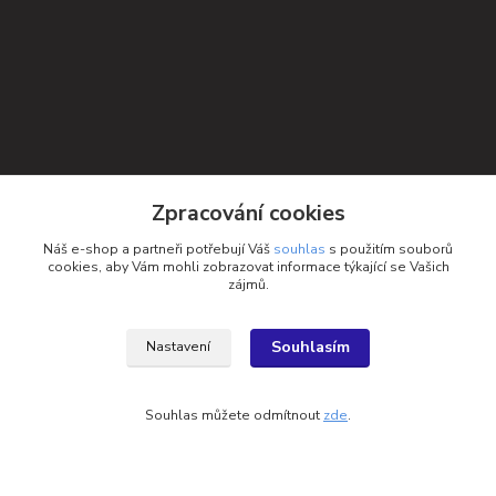
Zpracování cookies
Náš e-shop a partneři potřebují Váš
souhlas
s použitím souborů
cookies, aby Vám mohli zobrazovat informace týkající se Vašich
zájmů.
Souhlasím
Nastavení
Kontakty
Souhlas můžete odmítnout
zde
.
Petra Michniková
+420 732 552 122