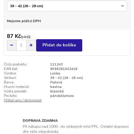
Nejsme plátci DPH
87 Kč
/
pár(ů)
Přidat do košíku
Číslo produktu:
111243
EAN kód:
8596281042416
Výrobce:
Lonka
Velikost:
39 - 42 (26 - 28 cm)
Barva:
Fialová
Hlavní materiál:
bavlna
Výška ponožek:
klasická
Pro koho:
pánské/unisex
Hlídat cenu / dostupnost
DOPRAVA ZDARMA
Při nákupu nad 1000,- do výdejních míst PPL. Ostatní dopravci
dle výše objednávky.