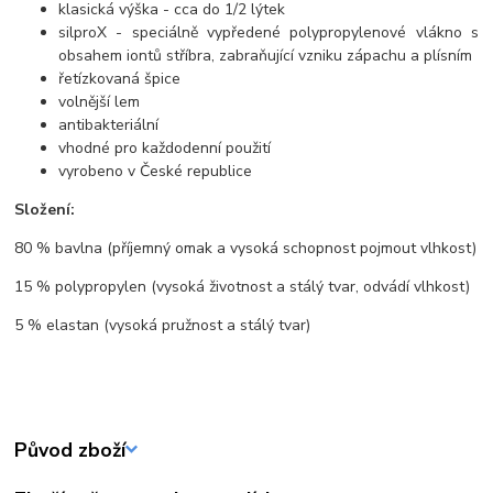
klasická výška - cca do 1/2 lýtek
silproX - speciálně vypředené polypropylenové vlákno s
obsahem iontů stříbra, zabraňující vzniku zápachu a plísním
řetízkovaná špice
volnější lem
antibakteriální
vhodné pro každodenní použití
vyrobeno v České republice
Složení:
80 % bavlna (příjemný omak a vysoká schopnost pojmout vlhkost)
15 % polypropylen (vysoká životnost a stálý tvar, odvádí vlhkost)
5 % elastan (vysoká pružnost a stálý tvar)
Původ zboží