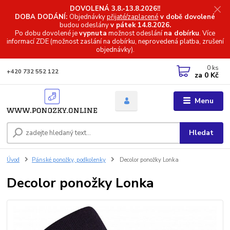
DOVOLENÁ 3.8.-13.8.2026!!
DOBA DODÁNÍ:
Objednávky
přijaté/zaplacené
v době dovolené
budou odeslány
v pátek 14.8.2026.
Po dobu dovolené je
vypnuta
možnost odeslání
na dobírku
. Více
informací
ZDE (možnost zaslání na dobírku, neprovedená platba, zrušení
objednávky).
0
ks
+420 732 552 122
za
0 Kč
Menu
Hledat
Úvod
Pánské ponožky, podkolenky
Decolor ponožky Lonka
Decolor ponožky Lonka