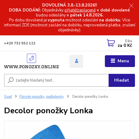
DOVOLENÁ 3.8.-13.8.2026!!
DOBA DODÁNÍ:
Objednávky
přijaté/zaplacené
v době dovolené
budou odeslány
v pátek 14.8.2026.
Po dobu dovolené je
vypnuta
možnost odeslání
na dobírku
. Více
informací
ZDE (možnost zaslání na dobírku, neprovedená platba, zrušení
objednávky).
0
ks
+420 732 552 122
za
0 Kč
Menu
Hledat
Úvod
Pánské ponožky, podkolenky
Decolor ponožky Lonka
Decolor ponožky Lonka