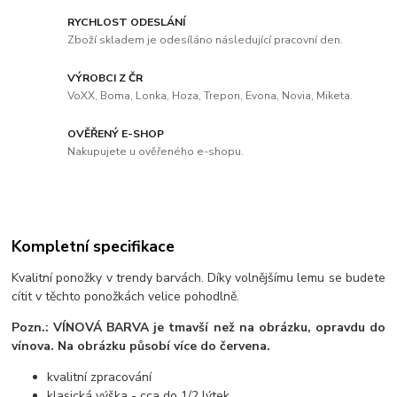
RYCHLOST ODESLÁNÍ
Zboží skladem je odesíláno následující pracovní den.
VÝROBCI Z ČR
VoXX, Boma, Lonka, Hoza, Trepon, Evona, Novia, Miketa.
OVĚŘENÝ E-SHOP
Nakupujete u ověřeného e-shopu.
Kompletní specifikace
Kvalitní ponožky v trendy barvách. Díky volnějšímu lemu se budete
cítit v těchto ponožkách velice pohodlně.
Pozn.: VÍNOVÁ BARVA
je tmavší než na obrázku, opravdu do
vínova. Na obrázku působí více do červena.
kvalitní zpracování
klasická výška - cca do 1/2 lýtek