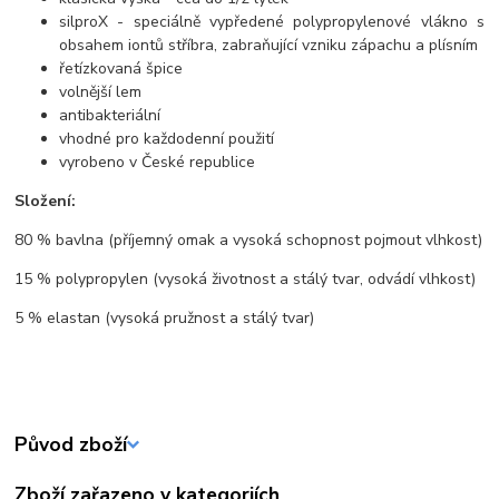
silproX - speciálně vypředené polypropylenové vlákno s
obsahem iontů stříbra, zabraňující vzniku zápachu a plísním
řetízkovaná špice
volnější lem
antibakteriální
vhodné pro každodenní použití
vyrobeno v České republice
Složení:
80 % bavlna (příjemný omak a vysoká schopnost pojmout vlhkost)
15 % polypropylen (vysoká životnost a stálý tvar, odvádí vlhkost)
5 % elastan (vysoká pružnost a stálý tvar)
Původ zboží
Zboží zařazeno v kategoriích