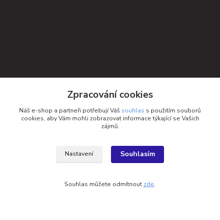
Zpracování cookies
Náš e-shop a partneři potřebují Váš
souhlas
s použitím souborů
cookies, aby Vám mohli zobrazovat informace týkající se Vašich
zájmů.
Souhlasím
Nastavení
Kontakty
Souhlas můžete odmítnout
zde
.
Petra Michniková
+420 732 552 122