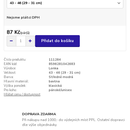
Nejsme plátci DPH
87 Kč
/
pár(ů)
Přidat do košíku
Číslo produktu:
111264
EAN kód:
8596281042683
Výrobce:
Lonka
Velikost:
43 - 46 (29 - 31 cm)
Barva:
Středně modrá
Hlavní materiál:
bavlna
Výška ponožek:
klasická
Pro koho:
pánské/unisex
Hlídat cenu / dostupnost
DOPRAVA ZDARMA
Při nákupu nad 1000,- do výdejních míst PPL. Ostatní dopravci
dle výše objednávky.