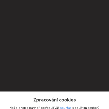
Kontakty
Zpracování cookies
Petra Michniková
Náš e-shop a partneři potřebují Váš
souhlas
s použitím souborů