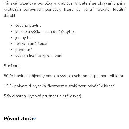
Pánské fotbalové ponožky v krabičce. V balení se ukrývají 3 páry
kvalitních barevných ponožek, které se věnují fotbalu. Ideální
dárek!
česaná bavlna
klasická výška - cca do 1/2 lýtek
jemný lem
řetízkovaná špice
pohodlné
vysoká kvalita zpracování
Složení:
80 % bavlna (příjemný omak a vysoká schopnost pojmout vlhkost)
15 % polyamid (vysoká životnost a stálý tvar, odvádí vlhkost)
5 % elastan (vysoká pružnost a stálý tvar)
Původ zboží