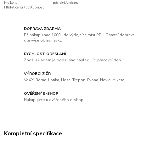
Pro koho:
pánské/unisex
Hlídat cenu / dostupnost
DOPRAVA ZDARMA
Při nákupu nad 1000,- do výdejních míst PPL. Ostatní dopravci
dle výše objednávky.
RYCHLOST ODESLÁNÍ
Zboží skladem je odesíláno následující pracovní den.
VÝROBCI Z ČR
VoXX, Boma, Lonka, Hoza, Trepon, Evona, Novia, Miketa.
OVĚŘENÝ E-SHOP
Nakupujete u ověřeného e-shopu.
Kompletní specifikace