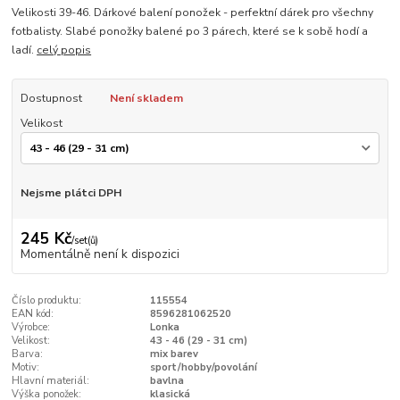
Velikosti 39-46. Dárkové balení ponožek - perfektní dárek pro všechny
fotbalisty. Slabé ponožky balené po 3 párech, které se k sobě hodí a
ladí.
celý popis
Dostupnost
Není skladem
Velikost
Nejsme plátci DPH
245 Kč
/
set(ů)
Momentálně není k dispozici
Číslo produktu:
115554
EAN kód:
8596281062520
Výrobce:
Lonka
Velikost:
43 - 46 (29 - 31 cm)
Barva:
mix barev
Motiv:
sport/hobby/povolání
Hlavní materiál:
bavlna
Výška ponožek:
klasická