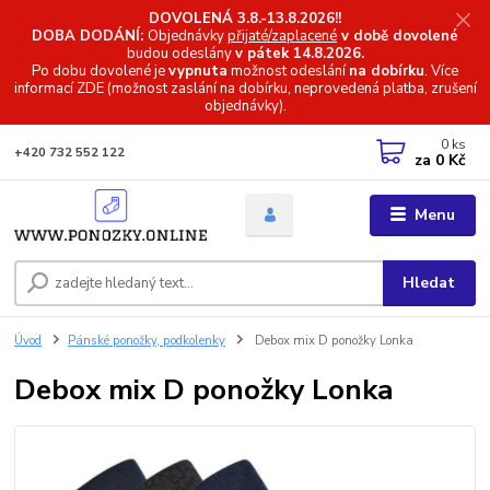
DOVOLENÁ 3.8.-13.8.2026!!
DOBA DODÁNÍ:
Objednávky
přijaté/zaplacené
v době dovolené
budou odeslány
v pátek 14.8.2026.
Po dobu dovolené je
vypnuta
možnost odeslání
na dobírku
. Více
informací
ZDE (možnost zaslání na dobírku, neprovedená platba, zrušení
objednávky).
0
ks
+420 732 552 122
za
0 Kč
Menu
Hledat
Úvod
Pánské ponožky, podkolenky
Debox mix D ponožky Lonka
Debox mix D ponožky Lonka