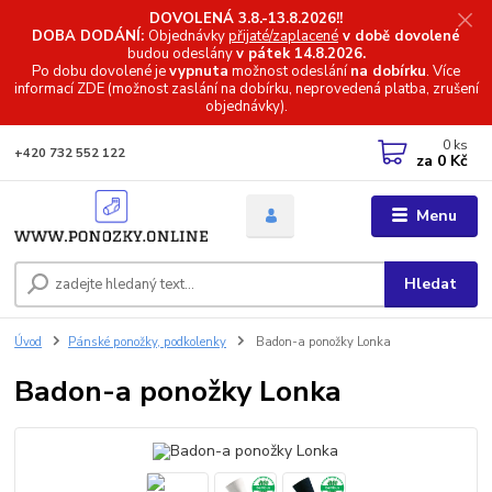
DOVOLENÁ 3.8.-13.8.2026!!
DOBA DODÁNÍ:
Objednávky
přijaté/zaplacené
v době dovolené
budou odeslány
v pátek 14.8.2026.
Po dobu dovolené je
vypnuta
možnost odeslání
na dobírku
. Více
informací
ZDE (možnost zaslání na dobírku, neprovedená platba, zrušení
objednávky).
0
ks
+420 732 552 122
za
0 Kč
Menu
Hledat
Úvod
Pánské ponožky, podkolenky
Badon-a ponožky Lonka
Badon-a ponožky Lonka