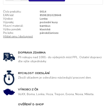
Číslo produktu:
0014
EAN kód:
8596281029646
Výrobce:
Lonka
Výprodej:
poslední kusy
Hlavní materiál:
bambus
Výška ponožek:
klasická
Pro koho:
pánské/unisex
Hlídat cenu / dostupnost
DOPRAVA ZDARMA
Při nákupu nad 1000,- do výdejních míst PPL. Ostatní dopravci
dle výše objednávky.
RYCHLOST ODESLÁNÍ
Zboží skladem je odesíláno následující pracovní den.
VÝROBCI Z ČR
VoXX, Boma, Lonka, Hoza, Trepon, Evona, Novia, Miketa.
OVĚŘENÝ E-SHOP