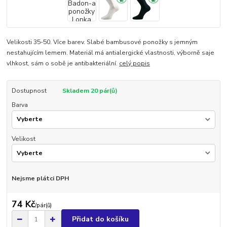
Velikosti 35-50. Více barev. Slabé bambusové ponožky s jemným
nestahujícím lemem. Materiál má antialergické vlastnosti, výborně saje
vlhkost, sám o sobě je antibakteriální.
celý popis
Dostupnost
Skladem 20 pár(ů)
Barva
Velikost
Nejsme plátci DPH
74 Kč
/
pár(ů)
Přidat do košíku