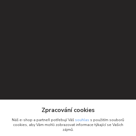
Kontakty
Zpracování cookies
Petra Michniková
Náš e-shop a partneři potřebují Váš
souhlas
s použitím souborů
+420 732 552 122
cookies, aby Vám mohli zobrazovat informace týkající se Vašich
zájmů.
info@ponozky.online