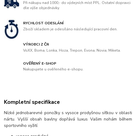
Při nákupu nad 1000,- do výdejních míst PPL. Ostatní dopravci
dle výše objednávky.
RYCHLOST ODESLÁNÍ
Zboží skladem je odesíláno následující pracovní den.
VÝROBCI Z ČR
VoXX, Boma, Lonka, Hoza, Trepon, Evona, Novia, Miketa.
OVĚŘENÝ E-SHOP
Nakupujete u ověřeného e-shopu.
Kompletní specifikace
Nízké jednobarevné ponožky s vysoce prodyšnou síťkou v oblasti
nártu. Vyšší obsah bavlny dopřává luxus Vašim nohám během
sportovního vyžití.