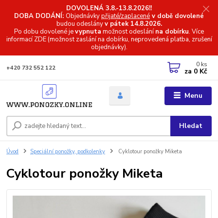
DOVOLENÁ 3.8.-13.8.2026!!
DOBA DODÁNÍ:
Objednávky
přijaté/zaplacené
v době dovolené
budou odeslány
v pátek 14.8.2026.
Po dobu dovolené je
vypnuta
možnost odeslání
na dobírku
. Více
informací
ZDE (možnost zaslání na dobírku, neprovedená platba, zrušení
objednávky).
0
ks
+420 732 552 122
za
0 Kč
Menu
Hledat
Úvod
Speciální ponožky, podkolenky
Cyklotour ponožky Miketa
Cyklotour ponožky Miketa