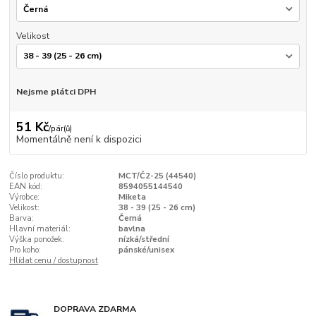
Velikost
Nejsme plátci DPH
51 Kč
/
pár(ů)
Momentálně není k dispozici
Číslo produktu:
MCT/Č2-25 (44540)
EAN kód:
8594055144540
Výrobce:
Miketa
Velikost:
38 - 39 (25 - 26 cm)
Barva:
Černá
Hlavní materiál:
bavlna
Výška ponožek:
nízká/střední
Pro koho:
pánské/unisex
Hlídat cenu / dostupnost
DOPRAVA ZDARMA