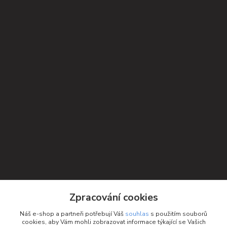
Kontakty
Zpracování cookies
Petra Michniková
Náš e-shop a partneři potřebují Váš
souhlas
s použitím souborů
+420 732 552 122
cookies, aby Vám mohli zobrazovat informace týkající se Vašich