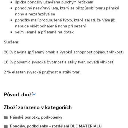
špička ponožky uzavřena plochým řetízkem
pohodlný nesvíravý lem, který se přizpůsobí tvaru pánské
nohy a nezařezává se
ponožky mají prodloužené lýtko, které zajistí, že Vám již
nebude vidět odhalená noha při sezení
velmi jemné a příjemné na dotek
Složení:
80 % bavlna (příjemný omak a vysoká schopnost pojmout vlhkost)
18 % polyamid (vysoká životnost a stálý tvar, odvádí vlhkost)
2 % elastan (vysoká pružnost a stálý tvar)
Původ zboží
Zboží zařazeno v kategoriích
Pánské ponožky, podkolenky
Ponožky, podkolenky - rozdělení DLE MATERIÁLU