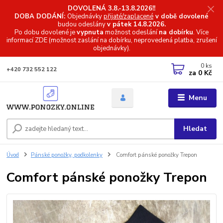
DOVOLENÁ 3.8.-13.8.2026!!
DOBA DODÁNÍ:
Objednávky
přijaté/zaplacené
v době dovolené
budou odeslány
v pátek 14.8.2026.
Po dobu dovolené je
vypnuta
možnost odeslání
na dobírku
. Více
informací
ZDE (možnost zaslání na dobírku, neprovedená platba, zrušení
objednávky).
0
ks
+420 732 552 122
za
0 Kč
Menu
Hledat
Úvod
Pánské ponožky, podkolenky
Comfort pánské ponožky Trepon
Comfort pánské ponožky Trepon