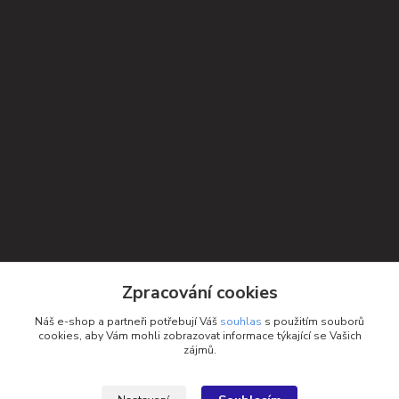
Kontakty
Zpracování cookies
Petra Michniková
Náš e-shop a partneři potřebují Váš
souhlas
s použitím souborů
+420 732 552 122
cookies, aby Vám mohli zobrazovat informace týkající se Vašich
zájmů.
info@ponozky.online