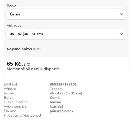
Barva
Velikost
Nejsme plátci DPH
65 Kč
/
pár(ů)
Momentálně není k dispozici
EAN kód:
8592247199101
Výrobce:
Trepon
Velikost:
45 - 47 (30 - 31 cm)
Barva:
Černá
Hlavní materiál:
bavlna
Výška ponožek:
klasická
Pro koho:
pánské/unisex
Hlídat cenu / dostupnost