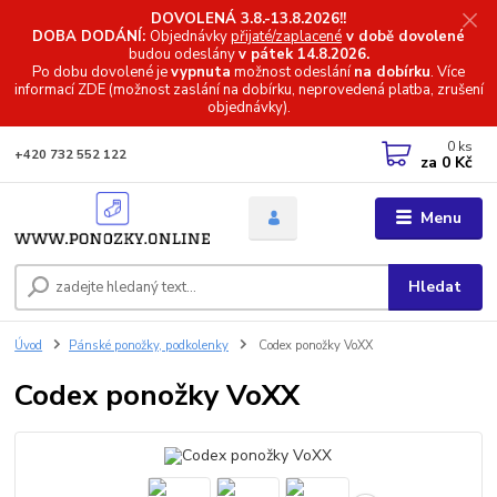
DOVOLENÁ 3.8.-13.8.2026!!
DOBA DODÁNÍ:
Objednávky
přijaté/zaplacené
v době dovolené
budou odeslány
v pátek 14.8.2026.
Po dobu dovolené je
vypnuta
možnost odeslání
na dobírku
. Více
informací
ZDE (možnost zaslání na dobírku, neprovedená platba, zrušení
objednávky).
0
ks
+420 732 552 122
za
0 Kč
Menu
Hledat
Úvod
Pánské ponožky, podkolenky
Codex ponožky VoXX
Codex ponožky VoXX