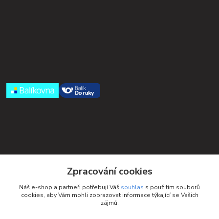
Kontakty
Zpracování cookies
Petra Michniková
Náš e-shop a partneři potřebují Váš
souhlas
s použitím souborů
+420 732 552 122
cookies, aby Vám mohli zobrazovat informace týkající se Vašich
zájmů.
info@ponozky.online