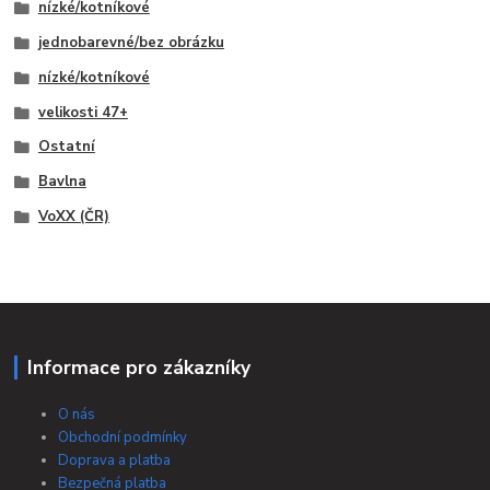
nízké/kotníkové
jednobarevné/bez obrázku
nízké/kotníkové
velikosti 47+
Ostatní
Bavlna
VoXX (ČR)
Informace pro zákazníky
O nás
Obchodní podmínky
Doprava a platba
Bezpečná platba