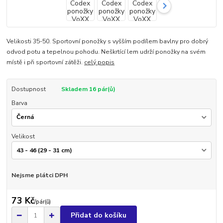
Velikosti 35-50. Sportovní ponožky s vyšším podílem bavlny pro dobrý
odvod potu a tepelnou pohodu. Neškrtící lem udrží ponožky na svém
místě i při sportovní zátěži.
celý popis
Dostupnost
Skladem 16 pár(ů)
Barva
Velikost
Nejsme plátci DPH
73 Kč
/
pár(ů)
Přidat do košíku