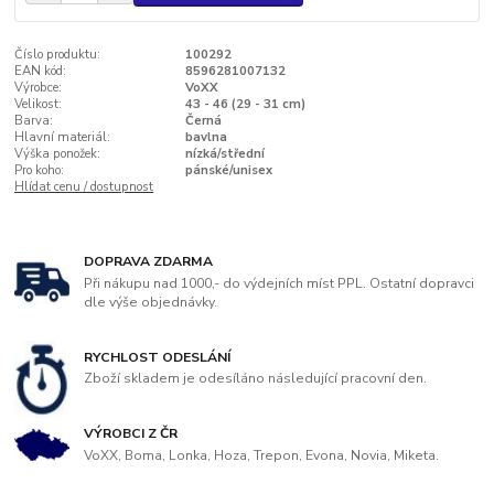
Číslo produktu:
100292
EAN kód:
8596281007132
Výrobce:
VoXX
Velikost:
43 - 46 (29 - 31 cm)
Barva:
Černá
Hlavní materiál:
bavlna
Výška ponožek:
nízká/střední
Pro koho:
pánské/unisex
Hlídat cenu / dostupnost
DOPRAVA ZDARMA
Při nákupu nad 1000,- do výdejních míst PPL. Ostatní dopravci
dle výše objednávky.
RYCHLOST ODESLÁNÍ
Zboží skladem je odesíláno následující pracovní den.
VÝROBCI Z ČR
VoXX, Boma, Lonka, Hoza, Trepon, Evona, Novia, Miketa.