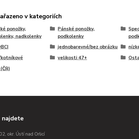
zařazeno v kategoriích
ké ponožky,
Pánské ponožky,
Spec
lenky, nadkolenky
podkolenky
podk
BCI
jednobarevné/bez obrázku
nízk
/kotníkové
velikosti 47+
Osta
(ČR)
 najdete
02, okr. Ústí nad Orlicí