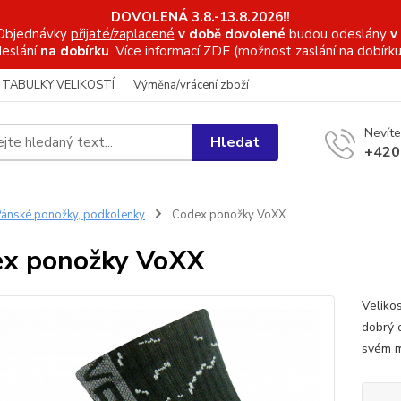
DOVOLENÁ 3.8.-13.8.2026!!
Objednávky
přijaté/zaplacené
v době dovolené
budou odeslány
v
eslání
na dobírku
. Více informací
ZDE (možnost zaslání na dobírku
TABULKY VELIKOSTÍ
Výměna/vrácení zboží
Nevíte
Hledat
+420
ánské ponožky, podkolenky
Codex ponožky VoXX
x ponožky VoXX
Veliko
dobrý 
svém mí