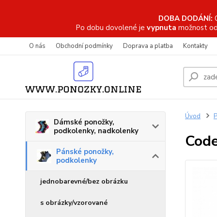
DOBA DODÁNÍ:
Po dobu dovolené je
vypnuta
možnost od
O nás
Obchodní podmínky
Doprava a platba
Kontakty
Úvod
P
Dámské ponožky,
podkolenky, nadkolenky
Code
Pánské ponožky,
podkolenky
jednobarevné/bez obrázku
s obrázky/vzorované