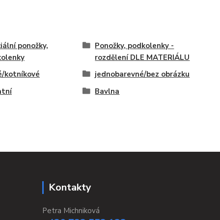
iální ponožky,
Ponožky, podkolenky -
olenky
rozdělení DLE MATERIÁLU
é/kotníkové
jednobarevné/bez obrázku
tní
Bavlna
Kontakty
Petra Michniková