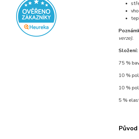
stř
vho
tep
Poznámk
verze).
Složení:
75 % bav
10 % poly
10 % poly
5 % elast
Původ 