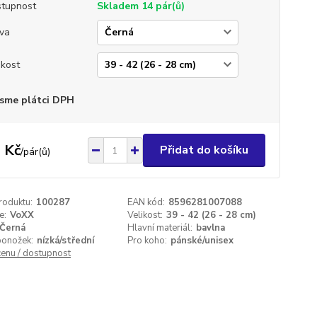
tupnost
Skladem 14 pár(ů)
va
ikost
sme plátci DPH
 Kč
Přidat do košíku
/
pár(ů)
roduktu:
100287
EAN kód:
8596281007088
e:
VoXX
Velikost:
39 - 42 (26 - 28 cm)
Černá
Hlavní materiál:
bavlna
ponožek:
nízká/střední
Pro koho:
pánské/unisex
cenu / dostupnost