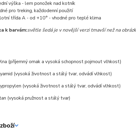
ední výška - lem ponožek nad kotník
dné pro treking, každodenní použití
lotní třída A - od +10° - vhodné pro teplé klima
a k barvám:
světle šedá je v novější verzi tmavší než na obráz
lna (příjemný omak a vysoká schopnost pojmout vlhkost)
amid (vysoká životnost a stálý tvar, odvádí vlhkost)
propylen (vysoká životnost a stálý tvar, odvádí vlhkost)
an (vysoká pružnost a stálý tvar)
zboží