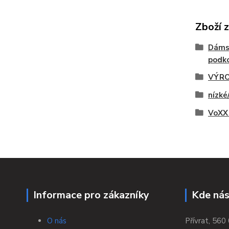
Zboží 
Dáms
podko
VÝRO
nízké
VoXX 
Informace pro zákazníky
Kde nás
O nás
Přívrat, 560 