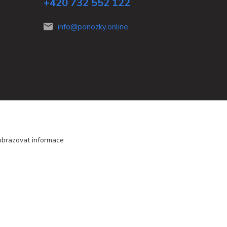
+420 732 552 122
info@ponozky.online
obrazovat informace
Vytvořeno na
Eshop-rychle.cz