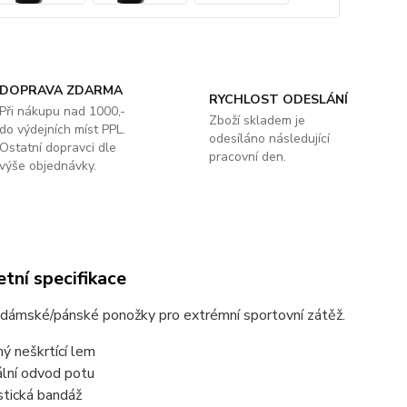
DOPRAVA ZDARMA
RYCHLOST ODESLÁNÍ
Při nákupu nad 1000,-
Zboží skladem je
do výdejních míst PPL.
odesíláno následující
Ostatní dopravci dle
pracovní den.
výše objednávky.
tní specifikace
 dámské/pánské ponožky pro extrémní sportovní zátěž.
ný neškrtící lem
ální odvod potu
stická bandáž