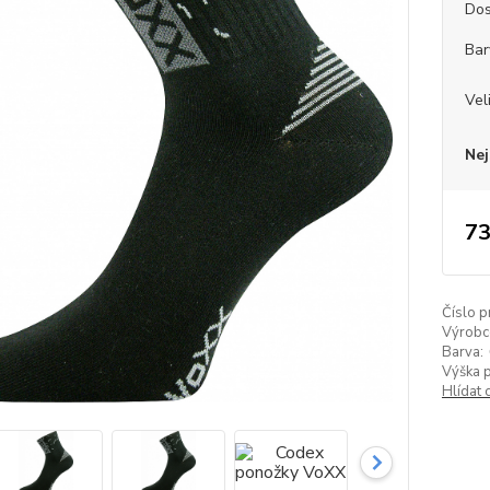
Dos
Bar
Vel
Nej
73
Číslo p
Výrobc
Barva:
Výška 
Hlídat 