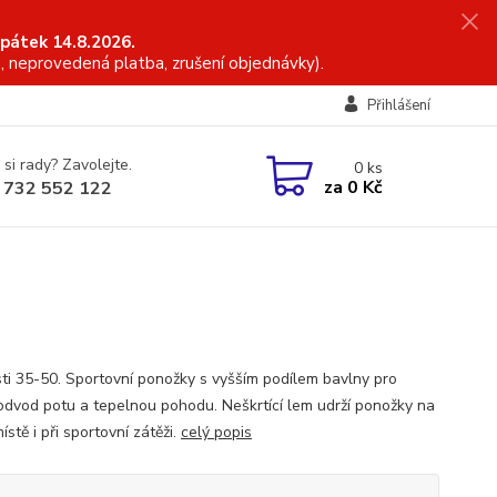
 pátek 14.8.2026.
, neprovedená platba, zrušení objednávky).
Přihlášení
 si rady? Zavolejte.
0
ks
za
0 Kč
 732 552 122
sti 35-50. Sportovní ponožky s vyšším podílem bavlny pro
odvod potu a tepelnou pohodu. Neškrtící lem udrží ponožky na
stě i při sportovní zátěži.
celý popis